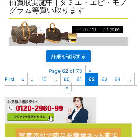
価買取実施中 | ダミエ・エピ・モノ
グラム等買い取ります
詳細を確認する
Page 62 of 73
«
First
«
...
10
...
60
61
62
63
64
...
»