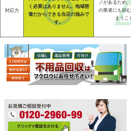
ノがあるため
く必要はありません。地域密
の業者にも頼
対応力
着だからできる当店の強みで
まうこ
す。