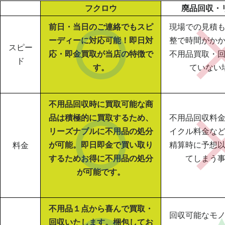
フクロウ
廃品回収・
前日・当日のご連絡でもスピ
現場での見積
ーディーに対応可能！即日対
整で時間がか
スピー
応・即金買取が当店の特徴で
不用品買取・
ド
す。
ていない
不用品回収時に買取可能な商
品は積極的に買取するため、
不用品回収料
リーズナブルに不用品の処分
イクル料金な
が可能。即日即金で買い取り
精算時に予想
料金
するためお得に不用品の処分
てしまう
が可能です。
不用品１点から喜んで買取・
回収可能なモ
回収いたします。梱包してお