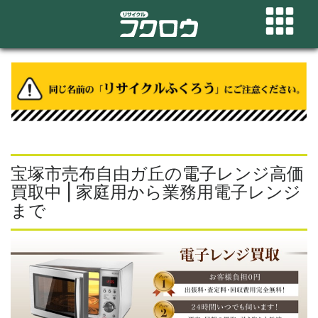
宝塚市売布自由ガ丘の電子レンジ高価
買取中 | 家庭用から業務用電子レンジ
まで