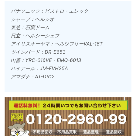
パナソニック：ビストロ・エレック
シャープ：ヘルシオ
東芝：石窯ドーム
日立：ヘルシーシェフ
アイリスオーヤマ：ヘルツフリーVAL-16T
ツインバード：DR-E653
山善：YRC-016VE・EMO-6013
ハイアール：JM-FVH25A
アマダナ：AT-DR12