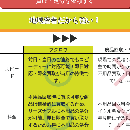
買取・処分を依頼する
地域密着だから強い！
▶▶▶
フクロウ
廃品回収・
前日・当日のご連絡でもスピ
現場での見積
ーディーに対応可能！即日対
整で時間がか
スピー
応・即金買取が当店の特徴で
不用品買取・
ド
す。
ていない
不用品回収時に買取可能な商
品は積極的に買取するため、
不用品回収料
リーズナブルに不用品の処分
イクル料金な
料金
が可能。即日即金で買い取り
精算時に予想
するためお得に不用品の処分
てしまう