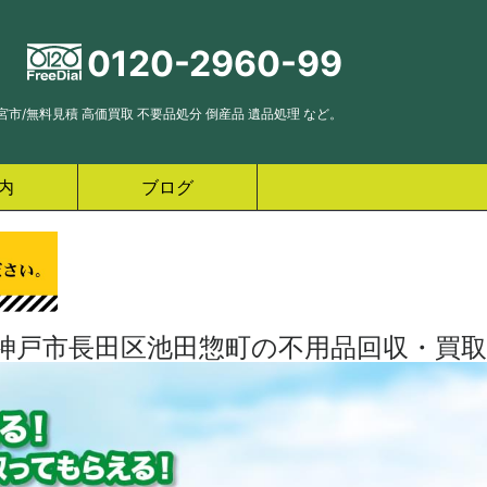
0120-2960-99
市/無料見積 高価買取 不要品処分 倒産品 遺品処理 など。
内
ブログ
神戸市長田区池田惣町の不用品回収・買取