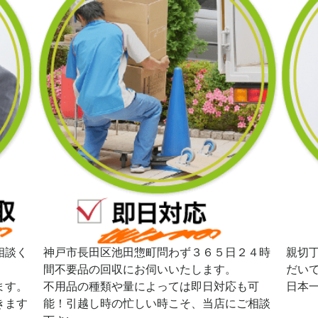
相談く
神戸市長田区池田惣町問わず３６５日２４時
親切
間不要品の回収にお伺いいたします。
だい
ます。
不用品の種類や量によっては即日対応も可
日本
きます
能！引越し時の忙しい時こそ、当店にご相談