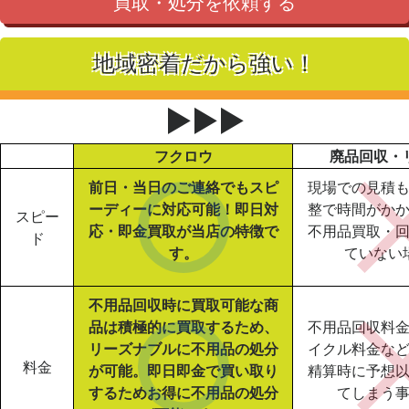
買取・処分を依頼する
地域密着だから強い！
▶▶▶
フクロウ
廃品回収・
前日・当日のご連絡でもスピ
現場での見積
ーディーに対応可能！即日対
整で時間がか
スピー
応・即金買取が当店の特徴で
不用品買取・
ド
す。
ていない
不用品回収時に買取可能な商
品は積極的に買取するため、
不用品回収料
リーズナブルに不用品の処分
イクル料金な
料金
が可能。即日即金で買い取り
精算時に予想
するためお得に不用品の処分
てしまう