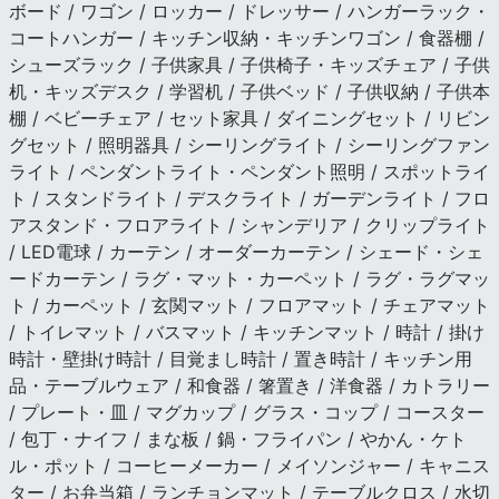
ボード / ワゴン / ロッカー / ドレッサー / ハンガーラック・
コートハンガー / キッチン収納・キッチンワゴン / 食器棚 /
シューズラック / 子供家具 / 子供椅子・キッズチェア / 子供
机・キッズデスク / 学習机 / 子供ベッド / 子供収納 / 子供本
棚 / ベビーチェア / セット家具 / ダイニングセット / リビン
グセット / 照明器具 / シーリングライト / シーリングファン
ライト / ペンダントライト・ペンダント照明 / スポットライ
ト / スタンドライト / デスクライト / ガーデンライト / フロ
アスタンド・フロアライト / シャンデリア / クリップライト
/ LED電球 / カーテン / オーダーカーテン / シェード・シェ
ードカーテン / ラグ・マット・カーペット / ラグ・ラグマッ
ト / カーペット / 玄関マット / フロアマット / チェアマット
/ トイレマット / バスマット / キッチンマット / 時計 / 掛け
時計・壁掛け時計 / 目覚まし時計 / 置き時計 / キッチン用
品・テーブルウェア / 和食器 / 箸置き / 洋食器 / カトラリー
/ プレート・皿 / マグカップ / グラス・コップ / コースター
/ 包丁・ナイフ / まな板 / 鍋・フライパン / やかん・ケト
ル・ポット / コーヒーメーカー / メイソンジャー / キャニス
ター / お弁当箱 / ランチョンマット / テーブルクロス / 水切