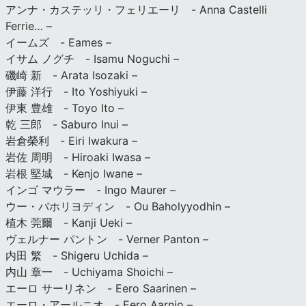
アンナ・カステッリ・フェリエーリ - Anna Castelli
Ferrie… –
イームズ - Eames –
イサム ノグチ - Isamu Noguchi –
磯崎 新 - Arata Isozaki –
伊藤 洋行 - Ito Yoshiyuki –
伊東 豊雄 - Toyo Ito –
乾 三郎 - Saburo Inui –
岩倉榮利 - Eiri Iwakura –
岩佐 周明 - Hiroaki Iwasa –
岩根 堅城 - Kenjo Iwane –
インゴ マウラー - Ingo Maurer –
ウー・バホリヨディン - Ou Baholyyodhin –
植木 莞爾 - Kanji Ueki –
ヴェルナー パントン - Verner Panton –
内田 繁 - Shigeru Uchida –
内山 章一 - Uchiyama Shoichi –
エーロ サーリネン - Eero Saarinen –
エーロ・アールニオ - Eero Aarnio –