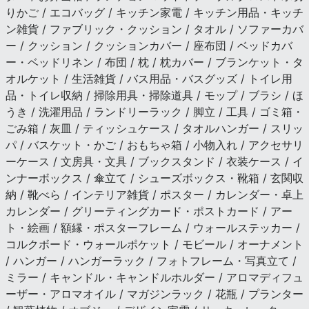
りかご / エコバッグ / キッチン家電 / キッチン用品・キッチ
ン雑貨 / ファブリック・クッション / タオル / ソファーカバ
ー / クッション / クッションカバー / 座布団 / ベッドカバ
ー・ベッドリネン / 布団 / 枕 / 枕カバー / ブランケット・タ
オルケット / 生活雑貨 / バス用品・バスグッズ / トイレ用
品・トイレ収納 / 掃除用具・掃除道具 / モップ / ブラシ / ほ
うき / 洗濯用品 / ランドリーラック / 脚立 / 工具 / ゴミ箱・
ごみ箱 / 灰皿 / ティッシュケース / タオルハンガー / スリッ
パ / バスケット・かご / おもちゃ箱 / 小物入れ / アクセサリ
ーケース / 文房具・文具 / ブックスタンド / 衣装ケース / イ
ンナーボックス / 傘立て / シューズボックス・靴箱 / 玄関収
納 / 靴べら / インテリア雑貨 / ポスター / カレンダー・卓上
カレンダー / グリーティングカード・ポストカード / アー
ト・絵画 / 額縁・ポスターフレーム / ウォールステッカー /
コルクボード・ウォールポケット / モビール / オーナメント
/ ハンガー / ハンガーラック / フォトフレーム・写真立て /
ミラー / キャンドル・キャンドルホルダー / アロマディフュ
ーザー・アロマオイル / マガジンラック / 花瓶 / プランター