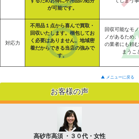
するためお得に不用品の処分
てしまう
が可能です。
不用品１点から喜んで買取・
回収可能なモ
回収いたします。梱包してお
ノがあるため
く必要はありません。地域密
対応力
の業者にも頼
着だからできる当店の強みで
まうこ
す。
▲ メニューに戻る
お客様の声
高砂市高須 ・３０代・女性