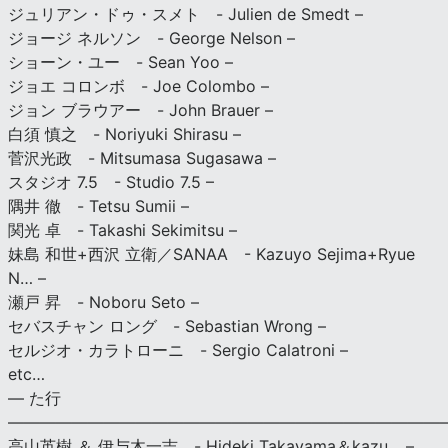
ジュリアン・ドゥ・スメト - Julien de Smedt –
ジョージ ネルソン - George Nelson –
ショーン・ユー - Sean Yoo –
ジョエ コロンボ - Joe Colombo –
ジョン ブラウアー - John Brauer –
白須 慎之 - Noriyuki Shirasu –
菅沢光政 - Mitsumasa Sugasawa –
スタジオ 7.5 - Studio 7.5 –
隅井 徹 - Tetsu Sumii –
関光 卓 - Takashi Sekimitsu –
妹島 和世+西沢 立衛／SANAA - Kazuyo Sejima+Ryue
N… –
瀬戸 昇 - Noboru Seto –
セバスチャン ロング - Sebastian Wrong –
セルジオ・カラトローニ - Sergio Calatroni –
etc…
— た行
———————————————————————————
高山英樹 ＆ 伊与木一吉 - Hideki Takayama＆kazu… –