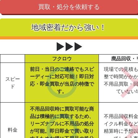
買取・処分を依頼する
地域密着だから強い！
▶▶▶
フクロウ
廃品回収・
前日・当日のご連絡でもスピ
現場での見積
ーディーに対応可能！即日対
整で時間がか
スピー
応・即金買取が当店の特徴で
不用品買取・
ド
す。
ていない
不用品回収時に買取可能な商
品は積極的に買取するため、
不用品回収料
リーズナブルに不用品の処分
イクル料金な
料金
が可能。即日即金で買い取り
精算時に予想