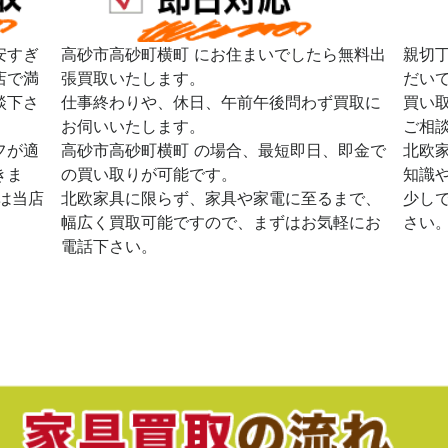
安すぎ
高砂市高砂町横町 にお住まいでしたら無料出
親切
店で満
張買取いたします。
だい
談下さ
仕事終わりや、休日、午前午後問わず買取に
買い
お伺いいたします。
ご相
フが適
高砂市高砂町横町 の場合、最短即日、即金で
北欧
きま
の買い取りが可能です。
知識
は当店
北欧家具に限らず、家具や家電に至るまで、
少し
幅広く買取可能ですので、まずはお気軽にお
さい
電話下さい。