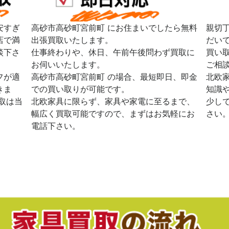
安すぎ
高砂市高砂町宮前町 にお住まいでしたら無料
親切
店で満
出張買取いたします。
だい
談下さ
仕事終わりや、休日、午前午後問わず買取に
買い
お伺いいたします。
ご相
フが適
高砂市高砂町宮前町 の場合、最短即日、即金
北欧
きま
での買い取りが可能です。
知識
取は当
北欧家具に限らず、家具や家電に至るまで、
少し
幅広く買取可能ですので、まずはお気軽にお
さい
電話下さい。