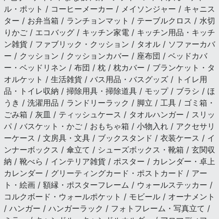
ル・ポット / コーヒーメーカー / メイソンジャー / キャニス
ター / お弁当箱 / ランチョンマット / テーブルクロス / 水切
りかご / エコバッグ / キッチン家電 / キッチン用品・キッチ
ン雑貨 / ファブリック・クッション / タオル / ソファーカバ
ー / クッション / クッションカバー / 座布団 / ベッドカバ
ー・ベッドリネン / 布団 / 枕 / 枕カバー / ブランケット・タ
オルケット / 生活雑貨 / バス用品・バスグッズ / トイレ用
品・トイレ収納 / 掃除用具・掃除道具 / モップ / ブラシ / ほ
うき / 洗濯用品 / ランドリーラック / 脚立 / 工具 / ゴミ箱・
ごみ箱 / 灰皿 / ティッシュケース / タオルハンガー / スリッ
パ / バスケット・かご / おもちゃ箱 / 小物入れ / アクセサリ
ーケース / 文房具・文具 / ブックスタンド / 衣装ケース / イ
ンナーボックス / 傘立て / シューズボックス・靴箱 / 玄関収
納 / 靴べら / インテリア雑貨 / ポスター / カレンダー・卓上
カレンダー / グリーティングカード・ポストカード / アー
ト・絵画 / 額縁・ポスターフレーム / ウォールステッカー /
コルクボード・ウォールポケット / モビール / オーナメント
/ ハンガー / ハンガーラック / フォトフレーム・写真立て /