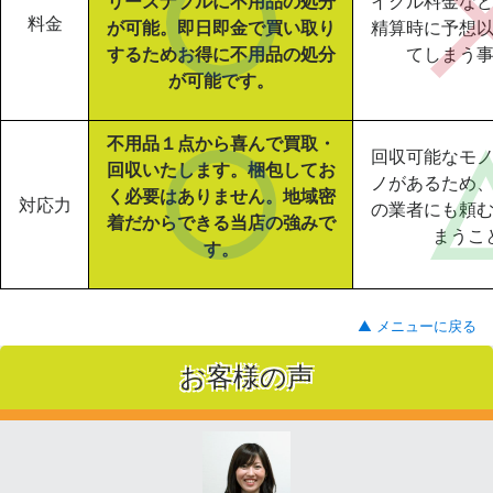
リーズナブルに不用品の処分
イクル料金な
料金
が可能。即日即金で買い取り
精算時に予想
するためお得に不用品の処分
てしまう
が可能です。
不用品１点から喜んで買取・
回収可能なモ
回収いたします。梱包してお
ノがあるため
く必要はありません。地域密
対応力
の業者にも頼
着だからできる当店の強みで
まうこ
す。
▲ メニューに戻る
お客様の声