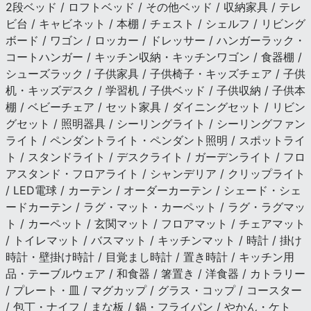
2段ベッド / ロフトベッド / その他ベッド / 収納家具 / テレ
ビ台 / キャビネット / 本棚 / チェスト / シェルフ / リビング
ボード / ワゴン / ロッカー / ドレッサー / ハンガーラック・
コートハンガー / キッチン収納・キッチンワゴン / 食器棚 /
シューズラック / 子供家具 / 子供椅子・キッズチェア / 子供
机・キッズデスク / 学習机 / 子供ベッド / 子供収納 / 子供本
棚 / ベビーチェア / セット家具 / ダイニングセット / リビン
グセット / 照明器具 / シーリングライト / シーリングファン
ライト / ペンダントライト・ペンダント照明 / スポットライ
ト / スタンドライト / デスクライト / ガーデンライト / フロ
アスタンド・フロアライト / シャンデリア / クリップライト
/ LED電球 / カーテン / オーダーカーテン / シェード・シェ
ードカーテン / ラグ・マット・カーペット / ラグ・ラグマッ
ト / カーペット / 玄関マット / フロアマット / チェアマット
/ トイレマット / バスマット / キッチンマット / 時計 / 掛け
時計・壁掛け時計 / 目覚まし時計 / 置き時計 / キッチン用
品・テーブルウェア / 和食器 / 箸置き / 洋食器 / カトラリー
/ プレート・皿 / マグカップ / グラス・コップ / コースター
/ 包丁・ナイフ / まな板 / 鍋・フライパン / やかん・ケト