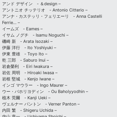
アンド デザイン - ＆design –
アントニオ チッテリオ - Antonio Citterio –
アンナ・カステッリ・フェリエーリ - Anna Castelli
Ferrie… –
イームズ - Eames –
イサム ノグチ - Isamu Noguchi –
磯崎 新 - Arata Isozaki –
伊藤 洋行 - Ito Yoshiyuki –
伊東 豊雄 - Toyo Ito –
乾 三郎 - Saburo Inui –
岩倉榮利 - Eiri Iwakura –
岩佐 周明 - Hiroaki Iwasa –
岩根 堅城 - Kenjo Iwane –
インゴ マウラー - Ingo Maurer –
ウー・バホリヨディン - Ou Baholyyodhin –
植木 莞爾 - Kanji Ueki –
ヴェルナー パントン - Verner Panton –
内田 繁 - Shigeru Uchida –
内山 章一 - Uchiyama Shoichi –