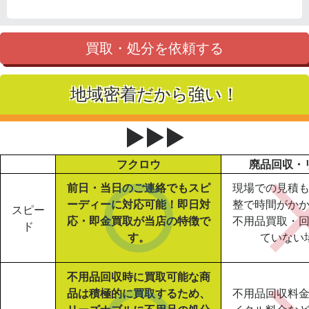
買取・処分を依頼する
地域密着だから強い！
▶▶▶
フクロウ
廃品回収・
前日・当日のご連絡でもスピ
現場での見積
ーディーに対応可能！即日対
整で時間がか
スピー
応・即金買取が当店の特徴で
不用品買取・
ド
す。
ていない
不用品回収時に買取可能な商
品は積極的に買取するため、
不用品回収料