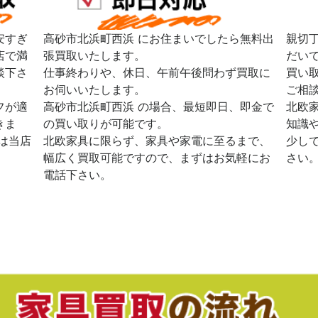
安すぎ
高砂市北浜町西浜 にお住まいでしたら無料出
親切
店で満
張買取いたします。
だい
談下さ
仕事終わりや、休日、午前午後問わず買取に
買い
お伺いいたします。
ご相
フが適
高砂市北浜町西浜 の場合、最短即日、即金で
北欧
きま
の買い取りが可能です。
知識
は当店
北欧家具に限らず、家具や家電に至るまで、
少し
幅広く買取可能ですので、まずはお気軽にお
さい
電話下さい。