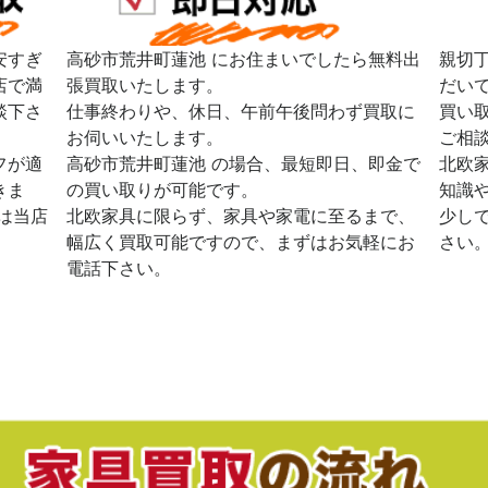
安すぎ
高砂市荒井町蓮池 にお住まいでしたら無料出
親切
店で満
張買取いたします。
だい
談下さ
仕事終わりや、休日、午前午後問わず買取に
買い
お伺いいたします。
ご相
フが適
高砂市荒井町蓮池 の場合、最短即日、即金で
北欧
きま
の買い取りが可能です。
知識
は当店
北欧家具に限らず、家具や家電に至るまで、
少し
幅広く買取可能ですので、まずはお気軽にお
さい
電話下さい。