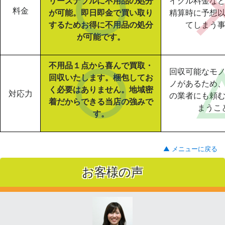
リーズナブルに不用品の処分
イクル料金な
料金
が可能。即日即金で買い取り
精算時に予想
するためお得に不用品の処分
てしまう
が可能です。
不用品１点から喜んで買取・
回収可能なモ
回収いたします。梱包してお
ノがあるため
く必要はありません。地域密
対応力
の業者にも頼
着だからできる当店の強みで
まうこ
す。
▲ メニューに戻る
お客様の声