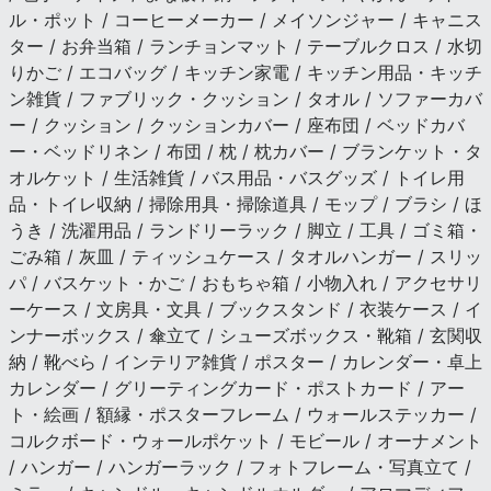
ル・ポット / コーヒーメーカー / メイソンジャー / キャニス
ター / お弁当箱 / ランチョンマット / テーブルクロス / 水切
りかご / エコバッグ / キッチン家電 / キッチン用品・キッチ
ン雑貨 / ファブリック・クッション / タオル / ソファーカバ
ー / クッション / クッションカバー / 座布団 / ベッドカバ
ー・ベッドリネン / 布団 / 枕 / 枕カバー / ブランケット・タ
オルケット / 生活雑貨 / バス用品・バスグッズ / トイレ用
品・トイレ収納 / 掃除用具・掃除道具 / モップ / ブラシ / ほ
うき / 洗濯用品 / ランドリーラック / 脚立 / 工具 / ゴミ箱・
ごみ箱 / 灰皿 / ティッシュケース / タオルハンガー / スリッ
パ / バスケット・かご / おもちゃ箱 / 小物入れ / アクセサリ
ーケース / 文房具・文具 / ブックスタンド / 衣装ケース / イ
ンナーボックス / 傘立て / シューズボックス・靴箱 / 玄関収
納 / 靴べら / インテリア雑貨 / ポスター / カレンダー・卓上
カレンダー / グリーティングカード・ポストカード / アー
ト・絵画 / 額縁・ポスターフレーム / ウォールステッカー /
コルクボード・ウォールポケット / モビール / オーナメント
/ ハンガー / ハンガーラック / フォトフレーム・写真立て /