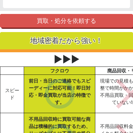
買取・処分を依頼する
地域密着だから強い！
▶▶▶
フクロウ
廃品回収・
前日・当日のご連絡でもスピ
現場での見積
ーディーに対応可能！即日対
整で時間がか
スピー
応・即金買取が当店の特徴で
不用品買取・
ド
す。
ていない
不用品回収時に買取可能な商
品は積極的に買取するため、
不用品回収料