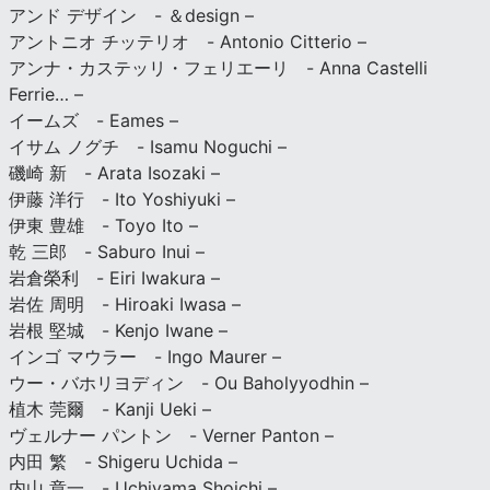
アンド デザイン - ＆design –
アントニオ チッテリオ - Antonio Citterio –
アンナ・カステッリ・フェリエーリ - Anna Castelli
Ferrie… –
イームズ - Eames –
イサム ノグチ - Isamu Noguchi –
磯崎 新 - Arata Isozaki –
伊藤 洋行 - Ito Yoshiyuki –
伊東 豊雄 - Toyo Ito –
乾 三郎 - Saburo Inui –
岩倉榮利 - Eiri Iwakura –
岩佐 周明 - Hiroaki Iwasa –
岩根 堅城 - Kenjo Iwane –
インゴ マウラー - Ingo Maurer –
ウー・バホリヨディン - Ou Baholyyodhin –
植木 莞爾 - Kanji Ueki –
ヴェルナー パントン - Verner Panton –
内田 繁 - Shigeru Uchida –
内山 章一 - Uchiyama Shoichi –