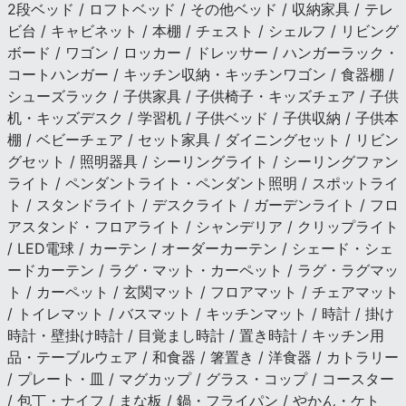
2段ベッド / ロフトベッド / その他ベッド / 収納家具 / テレ
ビ台 / キャビネット / 本棚 / チェスト / シェルフ / リビング
ボード / ワゴン / ロッカー / ドレッサー / ハンガーラック・
コートハンガー / キッチン収納・キッチンワゴン / 食器棚 /
シューズラック / 子供家具 / 子供椅子・キッズチェア / 子供
机・キッズデスク / 学習机 / 子供ベッド / 子供収納 / 子供本
棚 / ベビーチェア / セット家具 / ダイニングセット / リビン
グセット / 照明器具 / シーリングライト / シーリングファン
ライト / ペンダントライト・ペンダント照明 / スポットライ
ト / スタンドライト / デスクライト / ガーデンライト / フロ
アスタンド・フロアライト / シャンデリア / クリップライト
/ LED電球 / カーテン / オーダーカーテン / シェード・シェ
ードカーテン / ラグ・マット・カーペット / ラグ・ラグマッ
ト / カーペット / 玄関マット / フロアマット / チェアマット
/ トイレマット / バスマット / キッチンマット / 時計 / 掛け
時計・壁掛け時計 / 目覚まし時計 / 置き時計 / キッチン用
品・テーブルウェア / 和食器 / 箸置き / 洋食器 / カトラリー
/ プレート・皿 / マグカップ / グラス・コップ / コースター
/ 包丁・ナイフ / まな板 / 鍋・フライパン / やかん・ケト