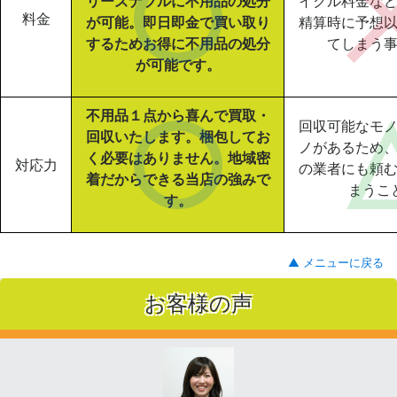
リーズナブルに不用品の処分
イクル料金な
料金
が可能。即日即金で買い取り
精算時に予想
するためお得に不用品の処分
てしまう
が可能です。
不用品１点から喜んで買取・
回収可能なモ
回収いたします。梱包してお
ノがあるため
く必要はありません。地域密
対応力
の業者にも頼
着だからできる当店の強みで
まうこ
す。
▲ メニューに戻る
お客様の声