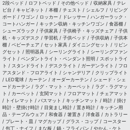
2段ベッド / ロフトベッド / その他ベッド / 収納家具 / テレ
ビ台 / キャビネット / 本棚 / チェスト / シェルフ / リビング
ボード / ワゴン / ロッカー / ドレッサー / ハンガーラック・
コートハンガー / キッチン収納・キッチンワゴン / 食器棚 /
シューズラック / 子供家具 / 子供椅子・キッズチェア / 子供
机・キッズデスク / 学習机 / 子供ベッド / 子供収納 / 子供本
棚 / ベビーチェア / セット家具 / ダイニングセット / リビン
グセット / 照明器具 / シーリングライト / シーリングファン
ライト / ペンダントライト・ペンダント照明 / スポットライ
ト / スタンドライト / デスクライト / ガーデンライト / フロ
アスタンド・フロアライト / シャンデリア / クリップライト
/ LED電球 / カーテン / オーダーカーテン / シェード・シェ
ードカーテン / ラグ・マット・カーペット / ラグ・ラグマッ
ト / カーペット / 玄関マット / フロアマット / チェアマット
/ トイレマット / バスマット / キッチンマット / 時計 / 掛け
時計・壁掛け時計 / 目覚まし時計 / 置き時計 / キッチン用
品・テーブルウェア / 和食器 / 箸置き / 洋食器 / カトラリー
/ プレート・皿 / マグカップ / グラス・コップ / コースター
/ 包丁・ナイフ / まな板 / 鍋・フライパン / やかん・ケト