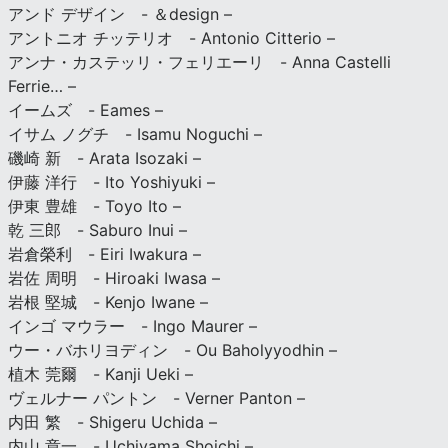
アンド デザイン - ＆design –
アントニオ チッテリオ - Antonio Citterio –
アンナ・カステッリ・フェリエーリ - Anna Castelli
Ferrie… –
イームズ - Eames –
イサム ノグチ - Isamu Noguchi –
磯崎 新 - Arata Isozaki –
伊藤 洋行 - Ito Yoshiyuki –
伊東 豊雄 - Toyo Ito –
乾 三郎 - Saburo Inui –
岩倉榮利 - Eiri Iwakura –
岩佐 周明 - Hiroaki Iwasa –
岩根 堅城 - Kenjo Iwane –
インゴ マウラー - Ingo Maurer –
ウー・バホリヨディン - Ou Baholyyodhin –
植木 莞爾 - Kanji Ueki –
ヴェルナー パントン - Verner Panton –
内田 繁 - Shigeru Uchida –
内山 章一 - Uchiyama Shoichi –