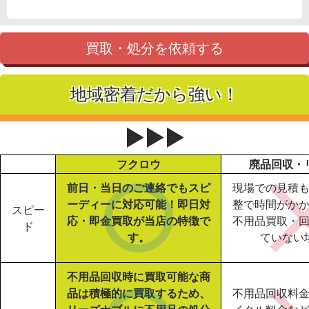
買取・処分を依頼する
地域密着だから強い！
▶▶▶
フクロウ
廃品回収・
前日・当日のご連絡でもスピ
現場での見積
ーディーに対応可能！即日対
整で時間がか
スピー
応・即金買取が当店の特徴で
不用品買取・
ド
す。
ていない
不用品回収時に買取可能な商
品は積極的に買取するため、
不用品回収料