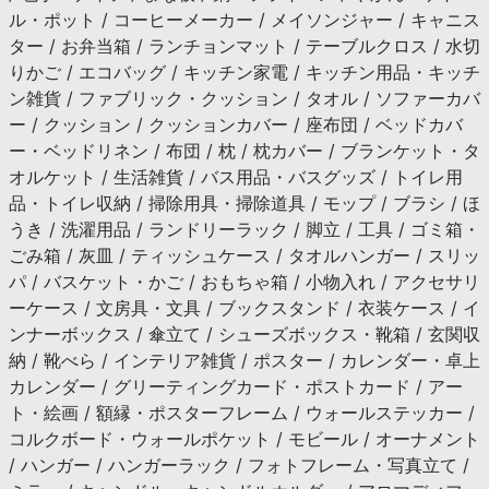
ル・ポット / コーヒーメーカー / メイソンジャー / キャニス
ター / お弁当箱 / ランチョンマット / テーブルクロス / 水切
りかご / エコバッグ / キッチン家電 / キッチン用品・キッチ
ン雑貨 / ファブリック・クッション / タオル / ソファーカバ
ー / クッション / クッションカバー / 座布団 / ベッドカバ
ー・ベッドリネン / 布団 / 枕 / 枕カバー / ブランケット・タ
オルケット / 生活雑貨 / バス用品・バスグッズ / トイレ用
品・トイレ収納 / 掃除用具・掃除道具 / モップ / ブラシ / ほ
うき / 洗濯用品 / ランドリーラック / 脚立 / 工具 / ゴミ箱・
ごみ箱 / 灰皿 / ティッシュケース / タオルハンガー / スリッ
パ / バスケット・かご / おもちゃ箱 / 小物入れ / アクセサリ
ーケース / 文房具・文具 / ブックスタンド / 衣装ケース / イ
ンナーボックス / 傘立て / シューズボックス・靴箱 / 玄関収
納 / 靴べら / インテリア雑貨 / ポスター / カレンダー・卓上
カレンダー / グリーティングカード・ポストカード / アー
ト・絵画 / 額縁・ポスターフレーム / ウォールステッカー /
コルクボード・ウォールポケット / モビール / オーナメント
/ ハンガー / ハンガーラック / フォトフレーム・写真立て /