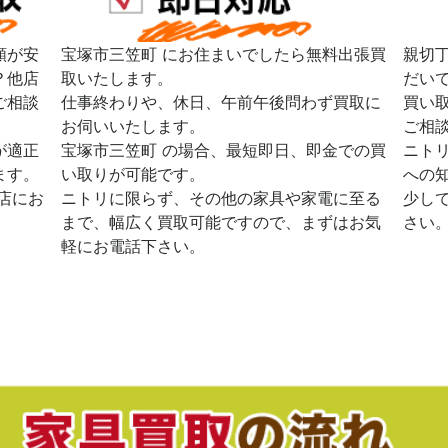
額が安
宝塚市三笠町 にお住まいでしたら無料出張買
親切
？他店
取いたします。
だい
ご相談
仕事終わりや、休日、午前午後問わず買取に
買い
お伺いいたします。
ご相
が適正
宝塚市三笠町 の場合、最短即日、即金での買
ニト
ます。
い取りが可能です。
への
店にお
ニトリに限らず、その他の家具や家電に至る
少し
まで、幅広く買取可能ですので、まずはお気
さい
軽にお電話下さい。