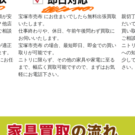
額が安
宝塚市売布 にお住まいでしたら無料出張買取
親切
？他店
いたします。
だい
ご相談
仕事終わりや、休日、午前午後問わず買取に
買い
お伺いいたします。
ご相
が適正
宝塚市売布 の場合、最短即日、即金での買い
ニト
ます。
取りが可能です。
への
にお任
ニトリに限らず、その他の家具や家電に至る
少し
まで、幅広く買取可能ですので、まずはお気
さい
軽にお電話下さい。