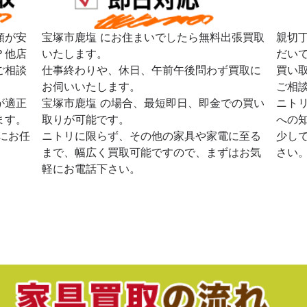
額が安
宝塚市鹿塩 にお住まいでしたら無料出張買取
親切
？他店
いたします。
だい
ご相談
仕事終わりや、休日、午前午後問わず買取に
買い
お伺いいたします。
ご相
が適正
宝塚市鹿塩 の場合、最短即日、即金での買い
ニト
ます。
取りが可能です。
への
にお任
ニトリに限らず、その他の家具や家電に至る
少し
まで、幅広く買取可能ですので、まずはお気
さい
軽にお電話下さい。