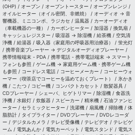
(OHP) / オーブン / オーブントースター / オーブンレンジ /
オイルヒーター（オイル密閉、非燃焼） / オーディオ → 音
響機器、ミニコンポ、ラジカセ / 温風器 / カーオーディオ
（車載機器の一種） / カーボンヒーター / 加湿器 / 換気扇 /
キャッシュレジスター / 吸湿器 → 除湿機 / 給茶機 / 空気清
浄機 / 給湯器 / 吸入器（家庭用の呼吸器用治療器） / 蛍光灯
/ 携帯音楽プレーヤー → デジタルオーディオプレーヤー /
携帯情報端末 - PDA / 携帯電話 - 携帯電話端末 → スマート
フォンも参照 / ゲーム機 → 家庭用ゲーム機・携帯ゲーム機
も参照 / コードレス電話 / コーヒーメーカー / コーヒーウォ
ーマー（喫茶店でコーヒーを温めておくプレート） / 氷かき
機 / こたつ / コピー機 / コンパクトカセット / 散髪器具 /
CDプレーヤー / シェーバ、ヒゲトリマー / 除湿機 / 食器洗
浄機 / 水銀灯 / 炊飯器 / スピーカー / 精米機 / 石油ファンヒ
ーター / セラミックヒーター / 洗濯機 / 扇風機 / 掃除機 / 体
脂肪計 / タイプライター / DVDプレーヤー / DVDレコーダ
ー / デジタルカメラ / テレビ受像機 / テレビデオ / テレビゲ
ーム / 電気あんか / 電気カーペット / 電気スタンド / 電気ス