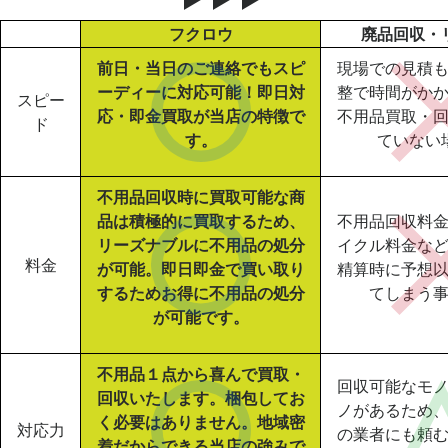
フクロウ
廃品回収・
前日・当日のご連絡でもスピ
現場での見積
ーディーに対応可能！即日対
整で時間がか
スピー
応・即金買取が当店の特徴で
不用品買取・
ド
す。
ていない
不用品回収時に買取可能な商
品は積極的に買取するため、
不用品回収料
リーズナブルに不用品の処分
イクル料金な
料金
が可能。即日即金で買い取り
精算時に予想
するためお得に不用品の処分
てしまう
が可能です。
不用品１点から喜んで買取・
回収可能なモ
回収いたします。梱包してお
ノがあるため
く必要はありません。地域密
対応力
の業者にも頼
着だからできる当店の強みで