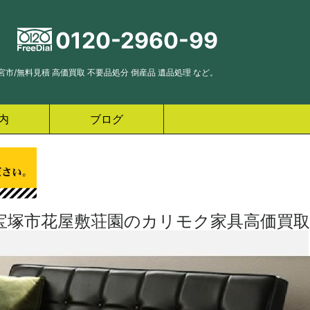
0120-2960-99
市/無料見積 高価買取 不要品処分 倒産品 遺品処理 など。
内
ブログ
宝塚市花屋敷荘園のカリモク家具高価買取