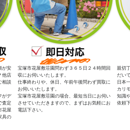
額が安
宝塚市花屋敷荘園問わず３６５日２４時間回
親切
？他店
収にお伺いいたします。
だい
ご相談
仕事終わりや、休日、午前午後問わず買取に
日本
お伺いいたします。
カリ
フがデ
宝塚市花屋敷荘園の場合、最短当日にお伺い
知識
で査定
させていただきますので、まずはお気軽にお
依頼
市花屋
電話下さい。
家具の