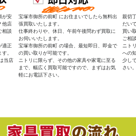
額が安
宝塚市御所の前町 にお住まいでしたら無料出
親切
？他店
張買取いたします。
だい
ご相談
仕事終わりや、休日、午前午後問わず買取に
買い
お伺いいたします。
ご相
が適正
宝塚市御所の前町 の場合、最短即日、即金で
ニト
ます。
の買い取りが可能です。
への
は当店
ニトリに限らず、その他の家具や家電に至る
少し
まで、幅広く買取可能ですので、まずはお気
さい
軽にお電話下さい。