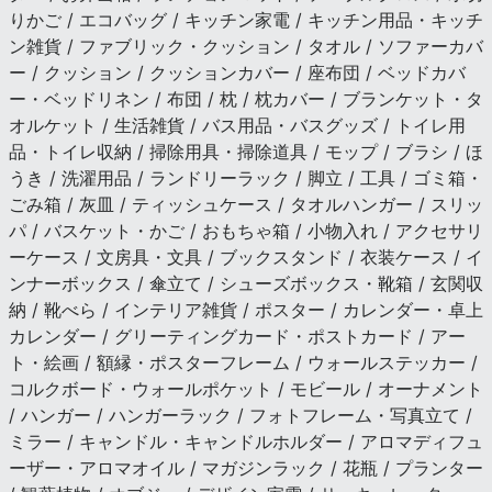
りかご / エコバッグ / キッチン家電 / キッチン用品・キッチ
ン雑貨 / ファブリック・クッション / タオル / ソファーカバ
ー / クッション / クッションカバー / 座布団 / ベッドカバ
ー・ベッドリネン / 布団 / 枕 / 枕カバー / ブランケット・タ
オルケット / 生活雑貨 / バス用品・バスグッズ / トイレ用
品・トイレ収納 / 掃除用具・掃除道具 / モップ / ブラシ / ほ
うき / 洗濯用品 / ランドリーラック / 脚立 / 工具 / ゴミ箱・
ごみ箱 / 灰皿 / ティッシュケース / タオルハンガー / スリッ
パ / バスケット・かご / おもちゃ箱 / 小物入れ / アクセサリ
ーケース / 文房具・文具 / ブックスタンド / 衣装ケース / イ
ンナーボックス / 傘立て / シューズボックス・靴箱 / 玄関収
納 / 靴べら / インテリア雑貨 / ポスター / カレンダー・卓上
カレンダー / グリーティングカード・ポストカード / アー
ト・絵画 / 額縁・ポスターフレーム / ウォールステッカー /
コルクボード・ウォールポケット / モビール / オーナメント
/ ハンガー / ハンガーラック / フォトフレーム・写真立て /
ミラー / キャンドル・キャンドルホルダー / アロマディフュ
ーザー・アロマオイル / マガジンラック / 花瓶 / プランター