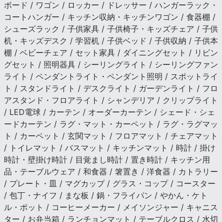
ボード / ワゴン / ロッカー / ドレッサー / ハンガーラック・
コートハンガー / キッチン収納・キッチンワゴン / 食器棚 /
シューズラック / 子供家具 / 子供椅子・キッズチェア / 子供
机・キッズデスク / 学習机 / 子供ベッド / 子供収納 / 子供本
棚 / ベビーチェア / セット家具 / ダイニングセット / リビン
グセット / 照明器具 / シーリングライト / シーリングファン
ライト / ペンダントライト・ペンダント照明 / スポットライ
ト / スタンドライト / デスクライト / ガーデンライト / フロ
アスタンド・フロアライト / シャンデリア / クリップライト
/ LED電球 / カーテン / オーダーカーテン / シェード・シェ
ードカーテン / ラグ・マット・カーペット / ラグ・ラグマッ
ト / カーペット / 玄関マット / フロアマット / チェアマット
/ トイレマット / バスマット / キッチンマット / 時計 / 掛け
時計・壁掛け時計 / 目覚まし時計 / 置き時計 / キッチン用
品・テーブルウェア / 和食器 / 箸置き / 洋食器 / カトラリー
/ プレート・皿 / マグカップ / グラス・コップ / コースター
/ 包丁・ナイフ / まな板 / 鍋・フライパン / やかん・ケト
ル・ポット / コーヒーメーカー / メイソンジャー / キャニス
ター / お弁当箱 / ランチョンマット / テーブルクロス / 水切