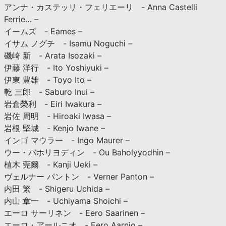
アンナ・カステッリ・フェリエーリ - Anna Castelli
Ferrie… –
イームズ - Eames –
イサム ノグチ - Isamu Noguchi –
磯崎 新 - Arata Isozaki –
伊藤 洋行 - Ito Yoshiyuki –
伊東 豊雄 - Toyo Ito –
乾 三郎 - Saburo Inui –
岩倉榮利 - Eiri Iwakura –
岩佐 周明 - Hiroaki Iwasa –
岩根 堅城 - Kenjo Iwane –
インゴ マウラー - Ingo Maurer –
ウー・バホリヨディン - Ou Baholyyodhin –
植木 莞爾 - Kanji Ueki –
ヴェルナー パントン - Verner Panton –
内田 繁 - Shigeru Uchida –
内山 章一 - Uchiyama Shoichi –
エーロ サーリネン - Eero Saarinen –
エーロ・アールニオ - Eero Aarnio –