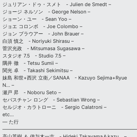
ジュリアン・ドゥ・スメト - Julien de Smedt –
ジョージ ネルソン - George Nelson –
ショーン・ユー - Sean Yoo –
ジョエ コロンボ - Joe Colombo –
ジョン ブラウアー - John Brauer –
白須 慎之 - Noriyuki Shirasu –
菅沢光政 - Mitsumasa Sugasawa –
スタジオ 7.5 - Studio 7.5 –
隅井 徹 - Tetsu Sumii –
関光 卓 - Takashi Sekimitsu –
妹島 和世+西沢 立衛／SANAA - Kazuyo Sejima+Ryue
N… –
瀬戸 昇 - Noboru Seto –
セバスチャン ロング - Sebastian Wrong –
セルジオ・カラトローニ - Sergio Calatroni –
etc…
— た行
———————————————————————————
高山英樹 ＆ 伊与木一吉 - Hideki Takayama＆kazu… –