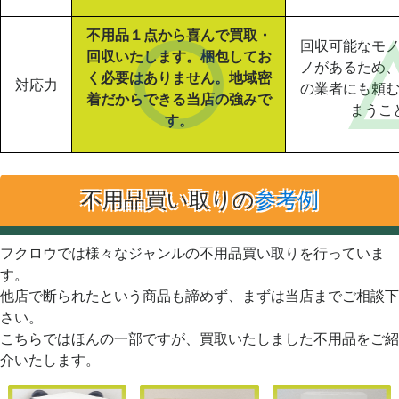
不用品１点から喜んで買取・
回収可能なモ
回収いたします。梱包してお
ノがあるため
く必要はありません。地域密
対応力
の業者にも頼
着だからできる当店の強みで
まうこ
す。
不用品買い取りの
参考例
フクロウでは様々なジャンルの不用品買い取りを行っていま
す。
他店で断られたという商品も諦めず、まずは当店までご相談下
さい。
こちらではほんの一部ですが、買取いたしました不用品をご紹
介いたします。