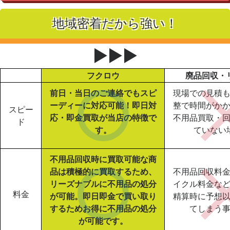
地域密着だから強い！
▶▶▶
フクロウ
廃品回収・
前日・当日のご連絡でもスピ
現場での見積
ーディーに対応可能！即日対
整で時間がか
スピー
応・即金買取が当店の特徴で
不用品買取・
ド
す。
ていない
不用品回収時に買取可能な商
品は積極的に買取するため、
不用品回収料
リーズナブルに不用品の処分
イクル料金な
料金
が可能。即日即金で買い取り
精算時に予想
するためお得に不用品の処分
てしまう
が可能です。