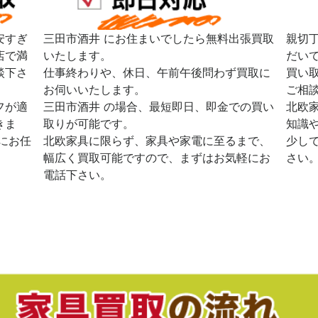
安すぎ
三田市酒井 にお住まいでしたら無料出張買取
親切
店で満
いたします。
だい
談下さ
仕事終わりや、休日、午前午後問わず買取に
買い
お伺いいたします。
ご相
フが適
三田市酒井 の場合、最短即日、即金での買い
北欧
きま
取りが可能です。
知識
にお任
北欧家具に限らず、家具や家電に至るまで、
少し
幅広く買取可能ですので、まずはお気軽にお
さい
電話下さい。