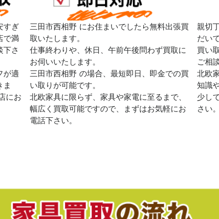
安すぎ
三田市西相野 にお住まいでしたら無料出張買
親切
店で満
取いたします。
だい
談下さ
仕事終わりや、休日、午前午後問わず買取に
買い
お伺いいたします。
ご相
フが適
三田市西相野 の場合、最短即日、即金での買
北欧
きま
い取りが可能です。
知識
店にお
北欧家具に限らず、家具や家電に至るまで、
少し
幅広く買取可能ですので、まずはお気軽にお
さい
電話下さい。