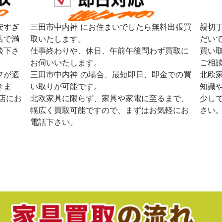
安すぎ
三田市中内神 にお住まいでしたら無料出張買
親切
店で満
取いたします。
だい
談下さ
仕事終わりや、休日、午前午後問わず買取に
買い
お伺いいたします。
ご相
フが適
三田市中内神 の場合、最短即日、即金での買
北欧
きま
い取りが可能です。
知識
店にお
北欧家具に限らず、家具や家電に至るまで、
少し
幅広く買取可能ですので、まずはお気軽にお
さい
電話下さい。