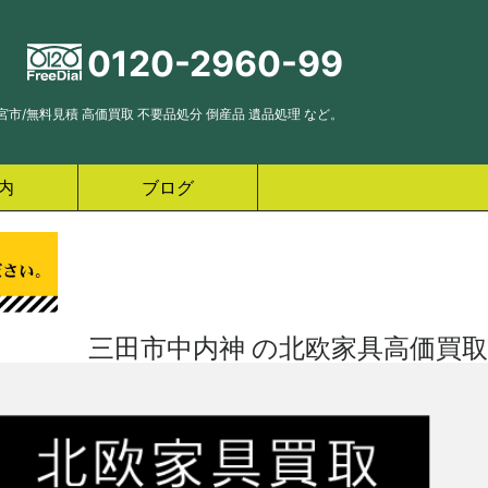
0120-2960-99
市/無料見積 高価買取 不要品処分 倒産品 遺品処理 など。
内
ブログ
三田市中内神 の北欧家具高価買取