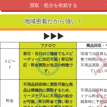
買取・処分を依頼する
地域密着だから強い！
▶▶▶
フクロウ
廃品回収・
前日・当日のご連絡でもスピ
現場での見積
ーディーに対応可能！即日対
整で時間がか
スピー
応・即金買取が当店の特徴で
不用品買取・
ド
す。
ていない
不用品回収時に買取可能な商
品は積極的に買取するため、
不用品回収料
リーズナブルに不用品の処分
イクル料金な
料金
が可能。即日即金で買い取り
精算時に予想