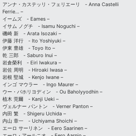
アンナ・カステッリ・フェリエーリ - Anna Castelli
Ferrie… –
イームズ - Eames –
イサム ノグチ - Isamu Noguchi –
磯崎 新 - Arata Isozaki –
伊藤 洋行 - Ito Yoshiyuki –
伊東 豊雄 - Toyo Ito –
乾 三郎 - Saburo Inui –
岩倉榮利 - Eiri Iwakura –
岩佐 周明 - Hiroaki Iwasa –
岩根 堅城 - Kenjo Iwane –
インゴ マウラー - Ingo Maurer –
ウー・バホリヨディン - Ou Baholyyodhin –
植木 莞爾 - Kanji Ueki –
ヴェルナー パントン - Verner Panton –
内田 繁 - Shigeru Uchida –
内山 章一 - Uchiyama Shoichi –
エーロ サーリネン - Eero Saarinen –
エーロ・アールニオ - Eero Aarnio –