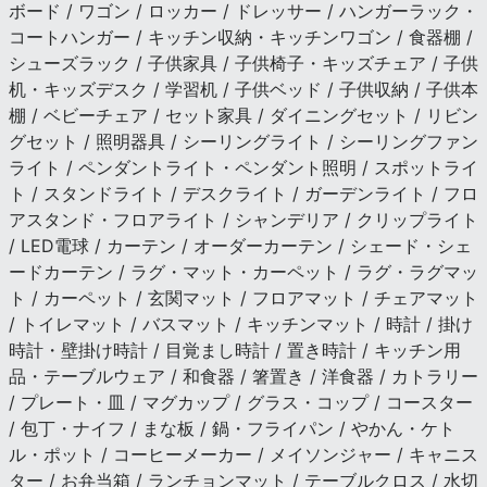
ボード / ワゴン / ロッカー / ドレッサー / ハンガーラック・
コートハンガー / キッチン収納・キッチンワゴン / 食器棚 /
シューズラック / 子供家具 / 子供椅子・キッズチェア / 子供
机・キッズデスク / 学習机 / 子供ベッド / 子供収納 / 子供本
棚 / ベビーチェア / セット家具 / ダイニングセット / リビン
グセット / 照明器具 / シーリングライト / シーリングファン
ライト / ペンダントライト・ペンダント照明 / スポットライ
ト / スタンドライト / デスクライト / ガーデンライト / フロ
アスタンド・フロアライト / シャンデリア / クリップライト
/ LED電球 / カーテン / オーダーカーテン / シェード・シェ
ードカーテン / ラグ・マット・カーペット / ラグ・ラグマッ
ト / カーペット / 玄関マット / フロアマット / チェアマット
/ トイレマット / バスマット / キッチンマット / 時計 / 掛け
時計・壁掛け時計 / 目覚まし時計 / 置き時計 / キッチン用
品・テーブルウェア / 和食器 / 箸置き / 洋食器 / カトラリー
/ プレート・皿 / マグカップ / グラス・コップ / コースター
/ 包丁・ナイフ / まな板 / 鍋・フライパン / やかん・ケト
ル・ポット / コーヒーメーカー / メイソンジャー / キャニス
ター / お弁当箱 / ランチョンマット / テーブルクロス / 水切