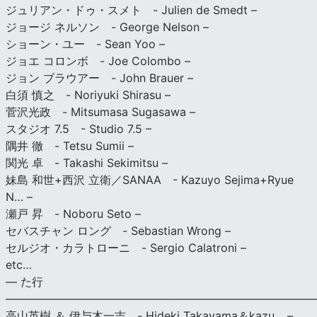
ジュリアン・ドゥ・スメト - Julien de Smedt –
ジョージ ネルソン - George Nelson –
ショーン・ユー - Sean Yoo –
ジョエ コロンボ - Joe Colombo –
ジョン ブラウアー - John Brauer –
白須 慎之 - Noriyuki Shirasu –
菅沢光政 - Mitsumasa Sugasawa –
スタジオ 7.5 - Studio 7.5 –
隅井 徹 - Tetsu Sumii –
関光 卓 - Takashi Sekimitsu –
妹島 和世+西沢 立衛／SANAA - Kazuyo Sejima+Ryue
N… –
瀬戸 昇 - Noboru Seto –
セバスチャン ロング - Sebastian Wrong –
セルジオ・カラトローニ - Sergio Calatroni –
etc…
— た行
———————————————————————————
高山英樹 ＆ 伊与木一吉 - Hideki Takayama＆kazu… –