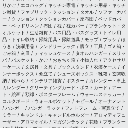
りかご / エコバッグ / キッチン家電 / キッチン用品・キッチ
ン雑貨 / ファブリック・クッション / タオル / ソファーカバ
ー / クッション / クッションカバー / 座布団 / ベッドカバ
ー・ベッドリネン / 布団 / 枕 / 枕カバー / ブランケット・タ
オルケット / 生活雑貨 / バス用品・バスグッズ / トイレ用
品・トイレ収納 / 掃除用具・掃除道具 / モップ / ブラシ / ほ
うき / 洗濯用品 / ランドリーラック / 脚立 / 工具 / ゴミ箱・
ごみ箱 / 灰皿 / ティッシュケース / タオルハンガー / スリッ
パ / バスケット・かご / おもちゃ箱 / 小物入れ / アクセサリ
ーケース / 文房具・文具 / ブックスタンド / 衣装ケース / イ
ンナーボックス / 傘立て / シューズボックス・靴箱 / 玄関収
納 / 靴べら / インテリア雑貨 / ポスター / カレンダー・卓上
カレンダー / グリーティングカード・ポストカード / アー
ト・絵画 / 額縁・ポスターフレーム / ウォールステッカー /
コルクボード・ウォールポケット / モビール / オーナメント
/ ハンガー / ハンガーラック / フォトフレーム・写真立て /
ミラー / キャンドル・キャンドルホルダー / アロマディフュ
ーザー・アロマオイル / マガジンラック / 花瓶 / プランター