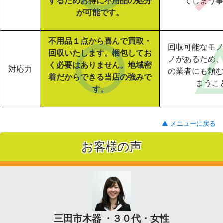
するためお得に不用品の処分
てしまう
が可能です。
不用品１点から喜んで買取・
回収可能なモ
回収いたします。梱包してお
ノがあるため
く必要はありません。地域密
対応力
の業者にも頼
着だからできる当店の強みで
まうこ
す。
▲ メニューに戻る
お客様の声
三田市木器 ・３０代・女性