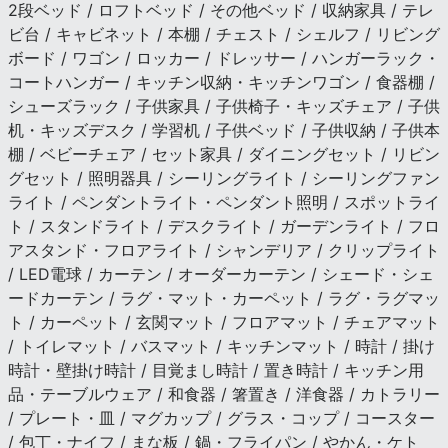
2段ベッド / ロフトベッド / その他ベッド / 収納家具 / テレ
ビ台 / キャビネット / 本棚 / チェスト / シェルフ / リビング
ボード / ワゴン / ロッカー / ドレッサー / ハンガーラック・
コートハンガー / キッチン収納・キッチンワゴン / 食器棚 /
シューズラック / 子供家具 / 子供椅子・キッズチェア / 子供
机・キッズデスク / 学習机 / 子供ベッド / 子供収納 / 子供本
棚 / ベビーチェア / セット家具 / ダイニングセット / リビン
グセット / 照明器具 / シーリングライト / シーリングファン
ライト / ペンダントライト・ペンダント照明 / スポットライ
ト / スタンドライト / デスクライト / ガーデンライト / フロ
アスタンド・フロアライト / シャンデリア / クリップライト
/ LED電球 / カーテン / オーダーカーテン / シェード・シェ
ードカーテン / ラグ・マット・カーペット / ラグ・ラグマッ
ト / カーペット / 玄関マット / フロアマット / チェアマット
/ トイレマット / バスマット / キッチンマット / 時計 / 掛け
時計・壁掛け時計 / 目覚まし時計 / 置き時計 / キッチン用
品・テーブルウェア / 和食器 / 箸置き / 洋食器 / カトラリー
/ プレート・皿 / マグカップ / グラス・コップ / コースター
/ 包丁・ナイフ / まな板 / 鍋・フライパン / やかん・ケト