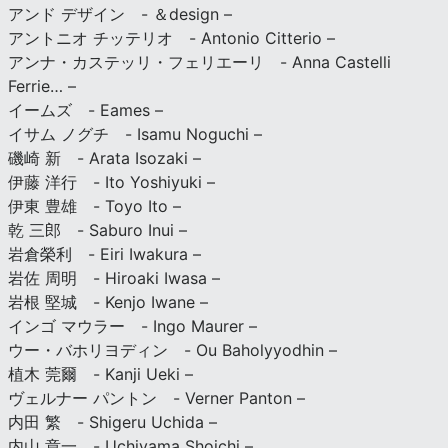
アンド デザイン - ＆design –
アントニオ チッテリオ - Antonio Citterio –
アンナ・カステッリ・フェリエーリ - Anna Castelli
Ferrie… –
イームズ - Eames –
イサム ノグチ - Isamu Noguchi –
磯崎 新 - Arata Isozaki –
伊藤 洋行 - Ito Yoshiyuki –
伊東 豊雄 - Toyo Ito –
乾 三郎 - Saburo Inui –
岩倉榮利 - Eiri Iwakura –
岩佐 周明 - Hiroaki Iwasa –
岩根 堅城 - Kenjo Iwane –
インゴ マウラー - Ingo Maurer –
ウー・バホリヨディン - Ou Baholyyodhin –
植木 莞爾 - Kanji Ueki –
ヴェルナー パントン - Verner Panton –
内田 繁 - Shigeru Uchida –
内山 章一 - Uchiyama Shoichi –