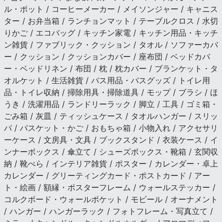
ル・ポット / コーヒーメーカー / メイソンジャー / キャニス
ター / お弁当箱 / ランチョンマット / テーブルクロス / 水切
りかご / エコバッグ / キッチン家電 / キッチン用品・キッチ
ン雑貨 / ファブリック・クッション / タオル / ソファーカバ
ー / クッション / クッションカバー / 座布団 / ベッドカバ
ー・ベッドリネン / 布団 / 枕 / 枕カバー / ブランケット・タ
オルケット / 生活雑貨 / バス用品・バスグッズ / トイレ用
品・トイレ収納 / 掃除用具・掃除道具 / モップ / ブラシ / ほ
うき / 洗濯用品 / ランドリーラック / 脚立 / 工具 / ゴミ箱・
ごみ箱 / 灰皿 / ティッシュケース / タオルハンガー / スリッ
パ / バスケット・かご / おもちゃ箱 / 小物入れ / アクセサリ
ーケース / 文房具・文具 / ブックスタンド / 衣装ケース / イ
ンナーボックス / 傘立て / シューズボックス・靴箱 / 玄関収
納 / 靴べら / インテリア雑貨 / ポスター / カレンダー・卓上
カレンダー / グリーティングカード・ポストカード / アー
ト・絵画 / 額縁・ポスターフレーム / ウォールステッカー /
コルクボード・ウォールポケット / モビール / オーナメント
/ ハンガー / ハンガーラック / フォトフレーム・写真立て /