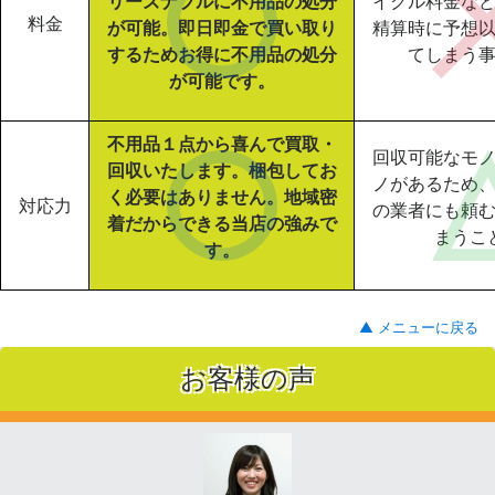
リーズナブルに不用品の処分
イクル料金な
料金
が可能。即日即金で買い取り
精算時に予想
するためお得に不用品の処分
てしまう
が可能です。
不用品１点から喜んで買取・
回収可能なモ
回収いたします。梱包してお
ノがあるため
く必要はありません。地域密
対応力
の業者にも頼
着だからできる当店の強みで
まうこ
す。
▲ メニューに戻る
お客様の声