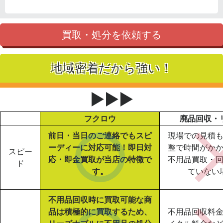
買取・処分を依頼する
地域密着だから強い！
▶▶▶
フクロウ
廃品回収・
前日・当日のご連絡でもスピ
現場での見積
ーディーに対応可能！即日対
整で時間がか
スピー
応・即金買取が当店の特徴で
不用品買取・
ド
す。
ていない
不用品回収時に買取可能な商
品は積極的に買取するため、
不用品回収料