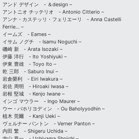
アンド デザイン - ＆design –
アントニオ チッテリオ - Antonio Citterio –
アンナ・カステッリ・フェリエーリ - Anna Castelli
Ferrie… –
イームズ - Eames –
イサム ノグチ - Isamu Noguchi –
磯崎 新 - Arata Isozaki –
伊藤 洋行 - Ito Yoshiyuki –
伊東 豊雄 - Toyo Ito –
乾 三郎 - Saburo Inui –
岩倉榮利 - Eiri Iwakura –
岩佐 周明 - Hiroaki Iwasa –
岩根 堅城 - Kenjo Iwane –
インゴ マウラー - Ingo Maurer –
ウー・バホリヨディン - Ou Baholyyodhin –
植木 莞爾 - Kanji Ueki –
ヴェルナー パントン - Verner Panton –
内田 繁 - Shigeru Uchida –
内山 章一 - Uchiyama Shoichi –