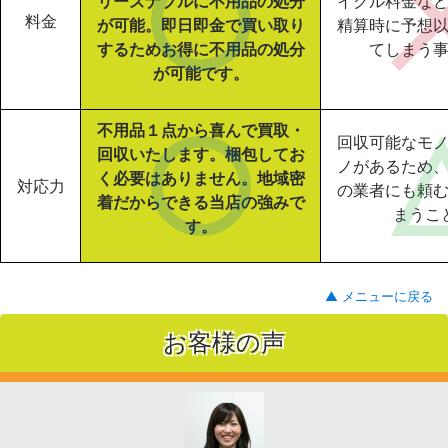
リーズナブルに不用品の処分
イクル料金な
料金
が可能。即日即金で買い取り
精算時に予想
するためお得に不用品の処分
てしまう
が可能です。
不用品１点から喜んで買取・
回収可能なモ
回収いたします。梱包してお
ノがあるため
く必要はありません。地域密
対応力
の業者にも頼
着だからできる当店の強みで
まうこ
す。
▲ メニューに戻る
お客様の声