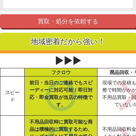
買取・処分を依頼する
地域密着だから強い！
▶▶▶
フクロウ
廃品回収・
前日・当日のご連絡でもスピ
現場での見積
ーディーに対応可能！即日対
整で時間がか
スピー
応・即金買取が当店の特徴で
不用品買取・
ド
す。
ていない
不用品回収時に買取可能な商
品は積極的に買取するため、
不用品回収料