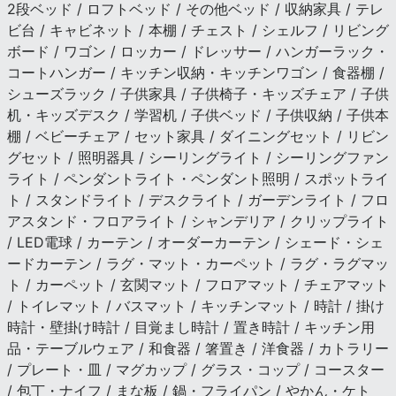
2段ベッド / ロフトベッド / その他ベッド / 収納家具 / テレ
ビ台 / キャビネット / 本棚 / チェスト / シェルフ / リビング
ボード / ワゴン / ロッカー / ドレッサー / ハンガーラック・
コートハンガー / キッチン収納・キッチンワゴン / 食器棚 /
シューズラック / 子供家具 / 子供椅子・キッズチェア / 子供
机・キッズデスク / 学習机 / 子供ベッド / 子供収納 / 子供本
棚 / ベビーチェア / セット家具 / ダイニングセット / リビン
グセット / 照明器具 / シーリングライト / シーリングファン
ライト / ペンダントライト・ペンダント照明 / スポットライ
ト / スタンドライト / デスクライト / ガーデンライト / フロ
アスタンド・フロアライト / シャンデリア / クリップライト
/ LED電球 / カーテン / オーダーカーテン / シェード・シェ
ードカーテン / ラグ・マット・カーペット / ラグ・ラグマッ
ト / カーペット / 玄関マット / フロアマット / チェアマット
/ トイレマット / バスマット / キッチンマット / 時計 / 掛け
時計・壁掛け時計 / 目覚まし時計 / 置き時計 / キッチン用
品・テーブルウェア / 和食器 / 箸置き / 洋食器 / カトラリー
/ プレート・皿 / マグカップ / グラス・コップ / コースター
/ 包丁・ナイフ / まな板 / 鍋・フライパン / やかん・ケト