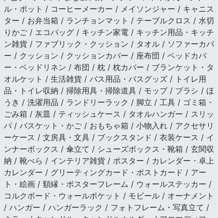
ル・ポット / コーヒーメーカー / メイソンジャー / キャニス
ター / お弁当箱 / ランチョンマット / テーブルクロス / 水切
りかご / エコバッグ / キッチン家電 / キッチン用品・キッチ
ン雑貨 / ファブリック・クッション / タオル / ソファーカバ
ー / クッション / クッションカバー / 座布団 / ベッドカバ
ー・ベッドリネン / 布団 / 枕 / 枕カバー / ブランケット・タ
オルケット / 生活雑貨 / バス用品・バスグッズ / トイレ用
品・トイレ収納 / 掃除用具・掃除道具 / モップ / ブラシ / ほ
うき / 洗濯用品 / ランドリーラック / 脚立 / 工具 / ゴミ箱・
ごみ箱 / 灰皿 / ティッシュケース / タオルハンガー / スリッ
パ / バスケット・かご / おもちゃ箱 / 小物入れ / アクセサリ
ーケース / 文房具・文具 / ブックスタンド / 衣装ケース / イ
ンナーボックス / 傘立て / シューズボックス・靴箱 / 玄関収
納 / 靴べら / インテリア雑貨 / ポスター / カレンダー・卓上
カレンダー / グリーティングカード・ポストカード / アー
ト・絵画 / 額縁・ポスターフレーム / ウォールステッカー /
コルクボード・ウォールポケット / モビール / オーナメント
/ ハンガー / ハンガーラック / フォトフレーム・写真立て /