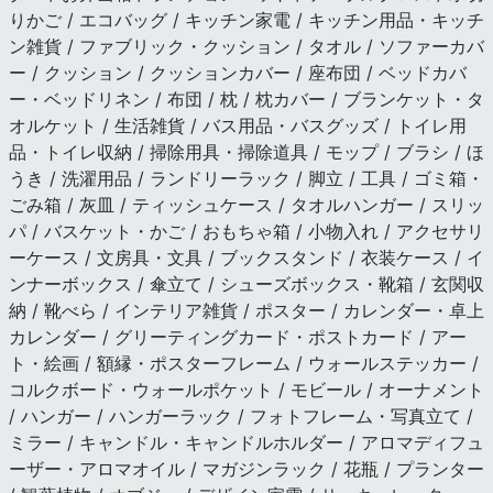
りかご / エコバッグ / キッチン家電 / キッチン用品・キッチ
ン雑貨 / ファブリック・クッション / タオル / ソファーカバ
ー / クッション / クッションカバー / 座布団 / ベッドカバ
ー・ベッドリネン / 布団 / 枕 / 枕カバー / ブランケット・タ
オルケット / 生活雑貨 / バス用品・バスグッズ / トイレ用
品・トイレ収納 / 掃除用具・掃除道具 / モップ / ブラシ / ほ
うき / 洗濯用品 / ランドリーラック / 脚立 / 工具 / ゴミ箱・
ごみ箱 / 灰皿 / ティッシュケース / タオルハンガー / スリッ
パ / バスケット・かご / おもちゃ箱 / 小物入れ / アクセサリ
ーケース / 文房具・文具 / ブックスタンド / 衣装ケース / イ
ンナーボックス / 傘立て / シューズボックス・靴箱 / 玄関収
納 / 靴べら / インテリア雑貨 / ポスター / カレンダー・卓上
カレンダー / グリーティングカード・ポストカード / アー
ト・絵画 / 額縁・ポスターフレーム / ウォールステッカー /
コルクボード・ウォールポケット / モビール / オーナメント
/ ハンガー / ハンガーラック / フォトフレーム・写真立て /
ミラー / キャンドル・キャンドルホルダー / アロマディフュ
ーザー・アロマオイル / マガジンラック / 花瓶 / プランター