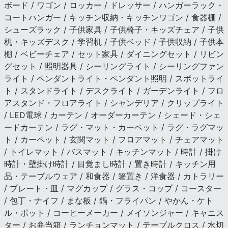
ボード / ワゴン / ロッカー / ドレッサー / ハンガーラック・
コートハンガー / キッチン収納・キッチンワゴン / 食器棚 /
シューズラック / 子供家具 / 子供椅子・キッズチェア / 子供
机・キッズデスク / 学習机 / 子供ベッド / 子供収納 / 子供本
棚 / ベビーチェア / セット家具 / ダイニングセット / リビン
グセット / 照明器具 / シーリングライト / シーリングファン
ライト / ペンダントライト・ペンダント照明 / スポットライ
ト / スタンドライト / デスクライト / ガーデンライト / フロ
アスタンド・フロアライト / シャンデリア / クリップライト
/ LED電球 / カーテン / オーダーカーテン / シェード・シェ
ードカーテン / ラグ・マット・カーペット / ラグ・ラグマッ
ト / カーペット / 玄関マット / フロアマット / チェアマット
/ トイレマット / バスマット / キッチンマット / 時計 / 掛け
時計・壁掛け時計 / 目覚まし時計 / 置き時計 / キッチン用
品・テーブルウェア / 和食器 / 箸置き / 洋食器 / カトラリー
/ プレート・皿 / マグカップ / グラス・コップ / コースター
/ 包丁・ナイフ / まな板 / 鍋・フライパン / やかん・ケト
ル・ポット / コーヒーメーカー / メイソンジャー / キャニス
ター / お弁当箱 / ランチョンマット / テーブルクロス / 水切