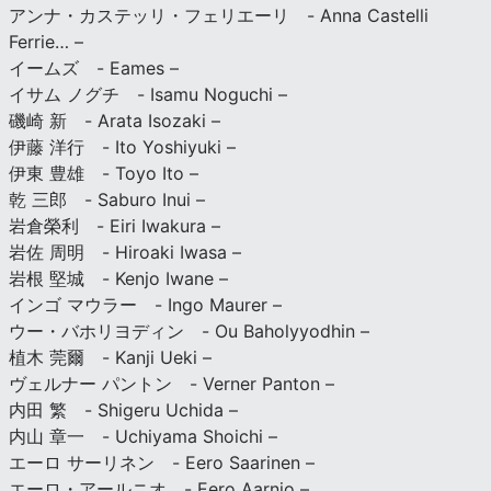
アンナ・カステッリ・フェリエーリ - Anna Castelli
Ferrie… –
イームズ - Eames –
イサム ノグチ - Isamu Noguchi –
磯崎 新 - Arata Isozaki –
伊藤 洋行 - Ito Yoshiyuki –
伊東 豊雄 - Toyo Ito –
乾 三郎 - Saburo Inui –
岩倉榮利 - Eiri Iwakura –
岩佐 周明 - Hiroaki Iwasa –
岩根 堅城 - Kenjo Iwane –
インゴ マウラー - Ingo Maurer –
ウー・バホリヨディン - Ou Baholyyodhin –
植木 莞爾 - Kanji Ueki –
ヴェルナー パントン - Verner Panton –
内田 繁 - Shigeru Uchida –
内山 章一 - Uchiyama Shoichi –
エーロ サーリネン - Eero Saarinen –
エーロ・アールニオ - Eero Aarnio –