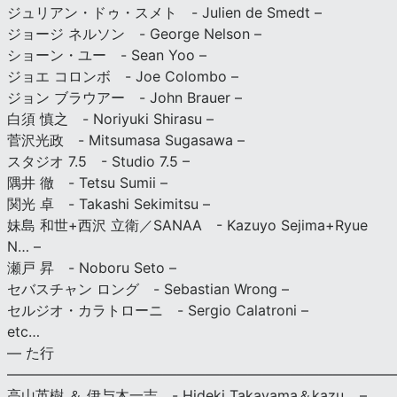
ジュリアン・ドゥ・スメト - Julien de Smedt –
ジョージ ネルソン - George Nelson –
ショーン・ユー - Sean Yoo –
ジョエ コロンボ - Joe Colombo –
ジョン ブラウアー - John Brauer –
白須 慎之 - Noriyuki Shirasu –
菅沢光政 - Mitsumasa Sugasawa –
スタジオ 7.5 - Studio 7.5 –
隅井 徹 - Tetsu Sumii –
関光 卓 - Takashi Sekimitsu –
妹島 和世+西沢 立衛／SANAA - Kazuyo Sejima+Ryue
N… –
瀬戸 昇 - Noboru Seto –
セバスチャン ロング - Sebastian Wrong –
セルジオ・カラトローニ - Sergio Calatroni –
etc…
— た行
———————————————————————————
高山英樹 ＆ 伊与木一吉 - Hideki Takayama＆kazu… –