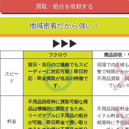
買取・処分を依頼する
地域密着だから強い！
▶▶▶
フクロウ
廃品回収・
前日・当日のご連絡でもスピ
現場での見積
ーディーに対応可能！即日対
整で時間がか
スピー
応・即金買取が当店の特徴で
不用品買取・
ド
す。
ていない
不用品回収時に買取可能な商
品は積極的に買取するため、
不用品回収料
リーズナブルに不用品の処分
イクル料金な
料金
が可能。即日即金で買い取り
精算時に予想