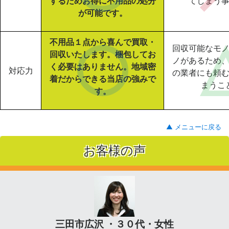
するためお得に不用品の処分
てしまう
が可能です。
不用品１点から喜んで買取・
回収可能なモ
回収いたします。梱包してお
ノがあるため
く必要はありません。地域密
対応力
の業者にも頼
着だからできる当店の強みで
まうこ
す。
▲ メニューに戻る
お客様の声
三田市広沢 ・３０代・女性