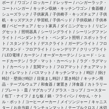
ボード / ワゴン / ロッカー / ドレッサー / ハンガーラック・
コートハンガー / キッチン収納・キッチンワゴン / 食器棚 /
シューズラック / 子供家具 / 子供椅子・キッズチェア / 子供
机・キッズデスク / 学習机 / 子供ベッド / 子供収納 / 子供本
棚 / ベビーチェア / セット家具 / ダイニングセット / リビン
グセット / 照明器具 / シーリングライト / シーリングファン
ライト / ペンダントライト・ペンダント照明 / スポットライ
ト / スタンドライト / デスクライト / ガーデンライト / フロ
アスタンド・フロアライト / シャンデリア / クリップライト
/ LED電球 / カーテン / オーダーカーテン / シェード・シェ
ードカーテン / ラグ・マット・カーペット / ラグ・ラグマッ
ト / カーペット / 玄関マット / フロアマット / チェアマット
/ トイレマット / バスマット / キッチンマット / 時計 / 掛け
時計・壁掛け時計 / 目覚まし時計 / 置き時計 / キッチン用
品・テーブルウェア / 和食器 / 箸置き / 洋食器 / カトラリー
/ プレート・皿 / マグカップ / グラス・コップ / コースター
/ 包丁・ナイフ / まな板 / 鍋・フライパン / やかん・ケト
ル・ポット / コーヒーメーカー / メイソンジャー / キャニス
ター / お弁当箱 / ランチョンマット / テーブルクロス / 水切