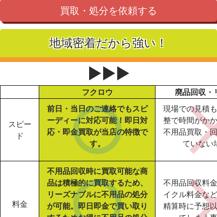
買取・処分を依頼する
地域密着だから強い！
▶▶▶
フクロウ
廃品回収・
前日・当日のご連絡でもスピ
現場での見積
ーディーに対応可能！即日対
整で時間がか
スピー
応・即金買取が当店の特徴で
不用品買取・
ド
す。
ていない
不用品回収時に買取可能な商
品は積極的に買取するため、
不用品回収料
リーズナブルに不用品の処分
イクル料金な
料金
が可能。即日即金で買い取り
精算時に予想