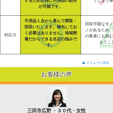
するためお得に不用品の処分
てしまう
が可能です。
不用品１点から喜んで買取・
回収可能なモ
回収いたします。梱包してお
ノがあるため
く必要はありません。地域密
対応力
の業者にも頼
着だからできる当店の強みで
まうこ
す。
▲ メニューに戻る
お客様の声
三田市広野 ・３０代・女性