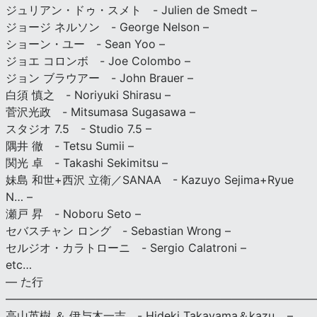
ジュリアン・ドゥ・スメト - Julien de Smedt –
ジョージ ネルソン - George Nelson –
ショーン・ユー - Sean Yoo –
ジョエ コロンボ - Joe Colombo –
ジョン ブラウアー - John Brauer –
白須 慎之 - Noriyuki Shirasu –
菅沢光政 - Mitsumasa Sugasawa –
スタジオ 7.5 - Studio 7.5 –
隅井 徹 - Tetsu Sumii –
関光 卓 - Takashi Sekimitsu –
妹島 和世+西沢 立衛／SANAA - Kazuyo Sejima+Ryue
N… –
瀬戸 昇 - Noboru Seto –
セバスチャン ロング - Sebastian Wrong –
セルジオ・カラトローニ - Sergio Calatroni –
etc…
— た行
———————————————————————————
高山英樹 ＆ 伊与木一吉 - Hideki Takayama＆kazu… –