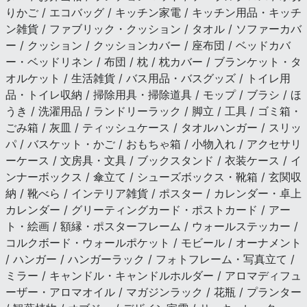
りかご / エコバッグ / キッチン家電 / キッチン用品・キッチ
ン雑貨 / ファブリック・クッション / タオル / ソファーカバ
ー / クッション / クッションカバー / 座布団 / ベッドカバ
ー・ベッドリネン / 布団 / 枕 / 枕カバー / ブランケット・タ
オルケット / 生活雑貨 / バス用品・バスグッズ / トイレ用
品・トイレ収納 / 掃除用具・掃除道具 / モップ / ブラシ / ほ
うき / 洗濯用品 / ランドリーラック / 脚立 / 工具 / ゴミ箱・
ごみ箱 / 灰皿 / ティッシュケース / タオルハンガー / スリッ
パ / バスケット・かご / おもちゃ箱 / 小物入れ / アクセサリ
ーケース / 文房具・文具 / ブックスタンド / 衣装ケース / イ
ンナーボックス / 傘立て / シューズボックス・靴箱 / 玄関収
納 / 靴べら / インテリア雑貨 / ポスター / カレンダー・卓上
カレンダー / グリーティングカード・ポストカード / アー
ト・絵画 / 額縁・ポスターフレーム / ウォールステッカー /
コルクボード・ウォールポケット / モビール / オーナメント
/ ハンガー / ハンガーラック / フォトフレーム・写真立て /
ミラー / キャンドル・キャンドルホルダー / アロマディフュ
ーザー・アロマオイル / マガジンラック / 花瓶 / プランター