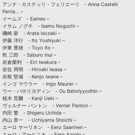
アンナ・カステッリ・フェリエーリ - Anna Castelli
Ferrie… –
イームズ - Eames –
イサム ノグチ - Isamu Noguchi –
磯崎 新 - Arata Isozaki –
伊藤 洋行 - Ito Yoshiyuki –
伊東 豊雄 - Toyo Ito –
乾 三郎 - Saburo Inui –
岩倉榮利 - Eiri Iwakura –
岩佐 周明 - Hiroaki Iwasa –
岩根 堅城 - Kenjo Iwane –
インゴ マウラー - Ingo Maurer –
ウー・バホリヨディン - Ou Baholyyodhin –
植木 莞爾 - Kanji Ueki –
ヴェルナー パントン - Verner Panton –
内田 繁 - Shigeru Uchida –
内山 章一 - Uchiyama Shoichi –
エーロ サーリネン - Eero Saarinen –
エーロ・アールニオ - Eero Aarnio –