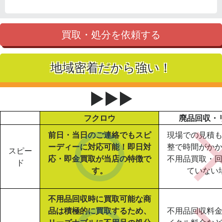
買取・処分を依頼する
地域密着だから強い！
▶▶▶
フクロウ
廃品回収・
前日・当日のご連絡でもスピ
現場での見積
ーディーに対応可能！即日対
整で時間がか
スピー
応・即金買取が当店の特徴で
不用品買取・
ド
す。
ていない
不用品回収時に買取可能な商
品は積極的に買取するため、
不用品回収料