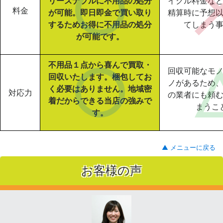
リーズナブルに不用品の処分
イクル料金な
料金
が可能。即日即金で買い取り
精算時に予想
するためお得に不用品の処分
てしまう
が可能です。
不用品１点から喜んで買取・
回収可能なモ
回収いたします。梱包してお
ノがあるため
く必要はありません。地域密
対応力
の業者にも頼
着だからできる当店の強みで
まうこ
す。
▲ メニューに戻る
お客様の声