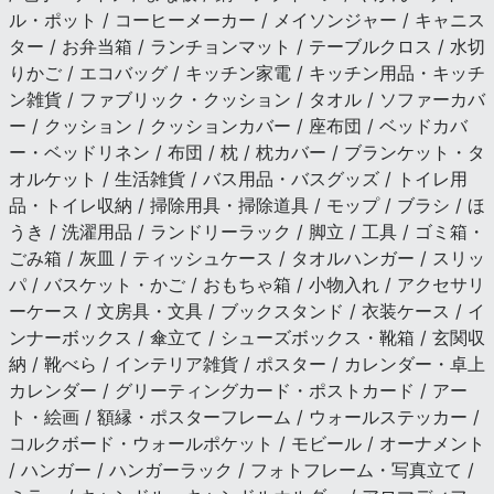
ル・ポット / コーヒーメーカー / メイソンジャー / キャニス
ター / お弁当箱 / ランチョンマット / テーブルクロス / 水切
りかご / エコバッグ / キッチン家電 / キッチン用品・キッチ
ン雑貨 / ファブリック・クッション / タオル / ソファーカバ
ー / クッション / クッションカバー / 座布団 / ベッドカバ
ー・ベッドリネン / 布団 / 枕 / 枕カバー / ブランケット・タ
オルケット / 生活雑貨 / バス用品・バスグッズ / トイレ用
品・トイレ収納 / 掃除用具・掃除道具 / モップ / ブラシ / ほ
うき / 洗濯用品 / ランドリーラック / 脚立 / 工具 / ゴミ箱・
ごみ箱 / 灰皿 / ティッシュケース / タオルハンガー / スリッ
パ / バスケット・かご / おもちゃ箱 / 小物入れ / アクセサリ
ーケース / 文房具・文具 / ブックスタンド / 衣装ケース / イ
ンナーボックス / 傘立て / シューズボックス・靴箱 / 玄関収
納 / 靴べら / インテリア雑貨 / ポスター / カレンダー・卓上
カレンダー / グリーティングカード・ポストカード / アー
ト・絵画 / 額縁・ポスターフレーム / ウォールステッカー /
コルクボード・ウォールポケット / モビール / オーナメント
/ ハンガー / ハンガーラック / フォトフレーム・写真立て /