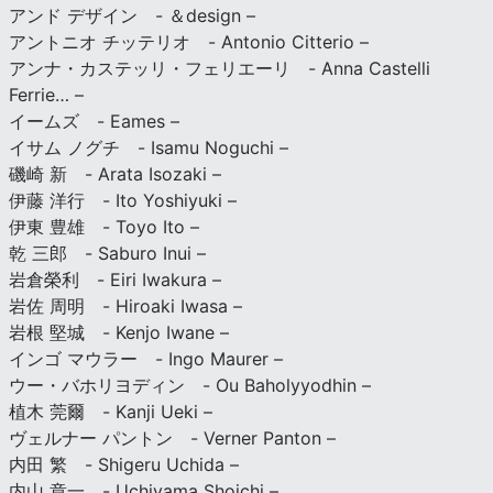
アンド デザイン - ＆design –
アントニオ チッテリオ - Antonio Citterio –
アンナ・カステッリ・フェリエーリ - Anna Castelli
Ferrie… –
イームズ - Eames –
イサム ノグチ - Isamu Noguchi –
磯崎 新 - Arata Isozaki –
伊藤 洋行 - Ito Yoshiyuki –
伊東 豊雄 - Toyo Ito –
乾 三郎 - Saburo Inui –
岩倉榮利 - Eiri Iwakura –
岩佐 周明 - Hiroaki Iwasa –
岩根 堅城 - Kenjo Iwane –
インゴ マウラー - Ingo Maurer –
ウー・バホリヨディン - Ou Baholyyodhin –
植木 莞爾 - Kanji Ueki –
ヴェルナー パントン - Verner Panton –
内田 繁 - Shigeru Uchida –
内山 章一 - Uchiyama Shoichi –