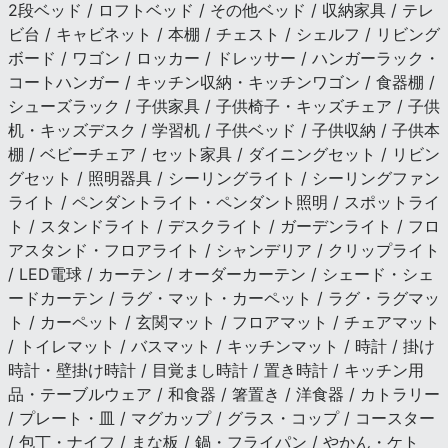
2段ベッド / ロフトベッド / その他ベッド / 収納家具 / テレ
ビ台 / キャビネット / 本棚 / チェスト / シェルフ / リビング
ボード / ワゴン / ロッカー / ドレッサー / ハンガーラック・
コートハンガー / キッチン収納・キッチンワゴン / 食器棚 /
シューズラック / 子供家具 / 子供椅子・キッズチェア / 子供
机・キッズデスク / 学習机 / 子供ベッド / 子供収納 / 子供本
棚 / ベビーチェア / セット家具 / ダイニングセット / リビン
グセット / 照明器具 / シーリングライト / シーリングファン
ライト / ペンダントライト・ペンダント照明 / スポットライ
ト / スタンドライト / デスクライト / ガーデンライト / フロ
アスタンド・フロアライト / シャンデリア / クリップライト
/ LED電球 / カーテン / オーダーカーテン / シェード・シェ
ードカーテン / ラグ・マット・カーペット / ラグ・ラグマッ
ト / カーペット / 玄関マット / フロアマット / チェアマット
/ トイレマット / バスマット / キッチンマット / 時計 / 掛け
時計・壁掛け時計 / 目覚まし時計 / 置き時計 / キッチン用
品・テーブルウェア / 和食器 / 箸置き / 洋食器 / カトラリー
/ プレート・皿 / マグカップ / グラス・コップ / コースター
/ 包丁・ナイフ / まな板 / 鍋・フライパン / やかん・ケト