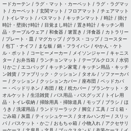
ードカーテン / ラグ・マット・カーペット / ラグ・ラグマッ
ト / カーペット / 玄関マット / フロアマット / チェアマット
/ トイレマット / バスマット / キッチンマット / 時計 / 掛け
時計・壁掛け時計 / 目覚まし時計 / 置き時計 / キッチン用
品・テーブルウェア / 和食器 / 箸置き / 洋食器 / カトラリー
/ プレート・皿 / マグカップ / グラス・コップ / コースター
/ 包丁・ナイフ / まな板 / 鍋・フライパン / やかん・ケト
ル・ポット / コーヒーメーカー / メイソンジャー / キャニス
ター / お弁当箱 / ランチョンマット / テーブルクロス / 水切
りかご / エコバッグ / キッチン家電 / キッチン用品・キッチ
ン雑貨 / ファブリック・クッション / タオル / ソファーカバ
ー / クッション / クッションカバー / 座布団 / ベッドカバ
ー・ベッドリネン / 布団 / 枕 / 枕カバー / ブランケット・タ
オルケット / 生活雑貨 / バス用品・バスグッズ / トイレ用
品・トイレ収納 / 掃除用具・掃除道具 / モップ / ブラシ / ほ
うき / 洗濯用品 / ランドリーラック / 脚立 / 工具 / ゴミ箱・
ごみ箱 / 灰皿 / ティッシュケース / タオルハンガー / スリッ
パ / バスケット・かご / おもちゃ箱 / 小物入れ / アクセサリ
ーケース / 文房具・文具 / ブックスタンド / 衣装ケース / イ