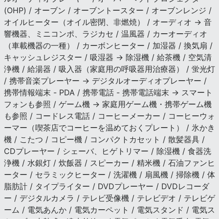
(OHP) / オーブン / オーブントースター / オーブンレンジ /
オイルヒーター（オイル密閉、非燃焼） / オーディオ → 音
響機器、ミニコンポ、ラジカセ / 温風器 / カーオーディオ
（車載機器の一種） / カーボンヒーター / 加湿器 / 換気扇 /
キャッシュレジスター / 吸湿器 → 除湿機 / 給茶機 / 空気清
浄機 / 給湯器 / 吸入器（家庭用の呼吸器用治療器） / 蛍光灯
/ 携帯音楽プレーヤー → デジタルオーディオプレーヤー /
携帯情報端末 - PDA / 携帯電話 - 携帯電話端末 → スマート
フォンも参照 / ゲーム機 → 家庭用ゲーム機・携帯ゲーム機
も参照 / コードレス電話 / コーヒーメーカー / コーヒーウォ
ーマー（喫茶店でコーヒーを温めておくプレート） / 氷かき
機 / こたつ / コピー機 / コンパクトカセット / 散髪器具 /
CDプレーヤー / シェーバ、ヒゲトリマー / 除湿機 / 食器洗
浄機 / 水銀灯 / 炊飯器 / スピーカー / 精米機 / 石油ファンヒ
ーター / セラミックヒーター / 洗濯機 / 扇風機 / 掃除機 / 体
脂肪計 / タイプライター / DVDプレーヤー / DVDレコーダ
ー / デジタルカメラ / テレビ受像機 / テレビデオ / テレビゲ
ーム / 電気あんか / 電気カーペット / 電気スタンド / 電気ス