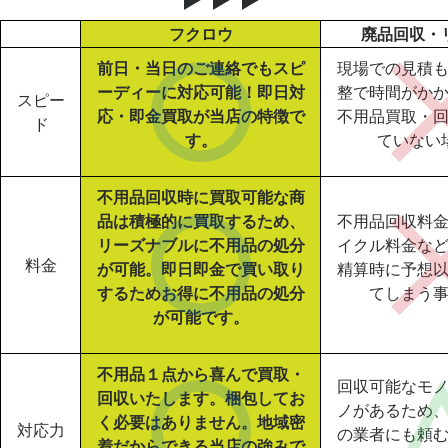
フクロウ
廃品回収・
前日・当日のご連絡でもスピ
現場での見積
ーディーに対応可能！即日対
整で時間がか
スピー
応・即金買取が当店の特徴で
不用品買取・
ド
す。
ていない
不用品回収時に買取可能な商
品は積極的に買取するため、
不用品回収料
リーズナブルに不用品の処分
イクル料金な
料金
が可能。即日即金で買い取り
精算時に予想
するためお得に不用品の処分
てしまう
が可能です。
不用品１点から喜んで買取・
回収可能なモ
回収いたします。梱包してお
ノがあるため
く必要はありません。地域密
対応力
の業者にも頼
着だからできる当店の強みで