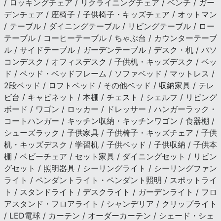
/ ロッキングチェア / リクライニングチェア / ベンチ / ガー
デンチェア / 座椅子 / 子供椅子・キッズチェア / オットマン
/ テーブル / ダイニングテーブル / リビングテーブル / ロー
テーブル / コーヒーテーブル / ちゃぶ台 / カウンターテーブ
ル / サイドテーブル / ガーデンテーブル / デスク・机 / パソ
コンデスク / オフィスデスク / 子供机・キッズデスク / ベッ
ド / ベッド・ベッドフレーム / ソファベッド / マットレス /
2段ベッド / ロフトベッド / その他ベッド / 収納家具 / テレ
ビ台 / キャビネット / 本棚 / チェスト / シェルフ / リビング
ボード / ワゴン / ロッカー / ドレッサー / ハンガーラック・
コートハンガー / キッチン収納・キッチンワゴン / 食器棚 /
シューズラック / 子供家具 / 子供椅子・キッズチェア / 子供
机・キッズデスク / 学習机 / 子供ベッド / 子供収納 / 子供本
棚 / ベビーチェア / セット家具 / ダイニングセット / リビン
グセット / 照明器具 / シーリングライト / シーリングファン
ライト / ペンダントライト・ペンダント照明 / スポットライ
ト / スタンドライト / デスクライト / ガーデンライト / フロ
アスタンド・フロアライト / シャンデリア / クリップライト
/ LED電球 / カーテン / オーダーカーテン / シェード・シェ