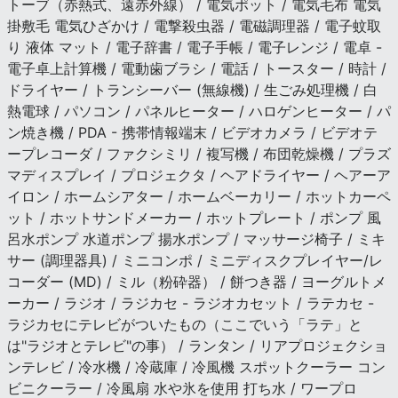
トーブ（赤熱式、遠赤外線） / 電気ポット / 電気毛布 電気
掛敷毛 電気ひざかけ / 電撃殺虫器 / 電磁調理器 / 電子蚊取
り 液体 マット / 電子辞書 / 電子手帳 / 電子レンジ / 電卓 -
電子卓上計算機 / 電動歯ブラシ / 電話 / トースター / 時計 /
ドライヤー / トランシーバー (無線機) / 生ごみ処理機 / 白
熱電球 / パソコン / パネルヒーター / ハロゲンヒーター / パ
ン焼き機 / PDA - 携帯情報端末 / ビデオカメラ / ビデオテ
ープレコーダ / ファクシミリ / 複写機 / 布団乾燥機 / プラズ
マディスプレイ / プロジェクタ / ヘアドライヤー / ヘアーア
イロン / ホームシアター / ホームベーカリー / ホットカーペ
ット / ホットサンドメーカー / ホットプレート / ポンプ 風
呂水ポンプ 水道ポンプ 揚水ポンプ / マッサージ椅子 / ミキ
サー (調理器具) / ミニコンポ / ミニディスクプレイヤー/レ
コーダー (MD) / ミル（粉砕器） / 餅つき器 / ヨーグルトメ
ーカー / ラジオ / ラジカセ - ラジオカセット / ラテカセ -
ラジカセにテレビがついたもの（ここでいう「ラテ」と
は"ラジオとテレビ"の事） / ランタン / リアプロジェクショ
ンテレビ / 冷水機 / 冷蔵庫 / 冷風機 スポットクーラー コン
ビニクーラー / 冷風扇 水や氷を使用 打ち水 / ワープロ