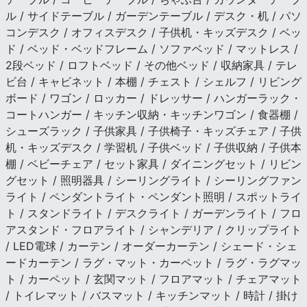
ル / サイドテーブル / ガーデンテーブル / デスク・机 / パソ
コンデスク / オフィスデスク / 子供机・キッズデスク / ベッ
ド / ベッド・ベッドフレーム / ソファベッド / マットレス /
2段ベッド / ロフトベッド / その他ベッド / 収納家具 / テレ
ビ台 / キャビネット / 本棚 / チェスト / シェルフ / リビング
ボード / ワゴン / ロッカー / ドレッサー / ハンガーラック・
コートハンガー / キッチン収納・キッチンワゴン / 食器棚 /
シューズラック / 子供家具 / 子供椅子・キッズチェア / 子供
机・キッズデスク / 学習机 / 子供ベッド / 子供収納 / 子供本
棚 / ベビーチェア / セット家具 / ダイニングセット / リビン
グセット / 照明器具 / シーリングライト / シーリングファン
ライト / ペンダントライト・ペンダント照明 / スポットライ
ト / スタンドライト / デスクライト / ガーデンライト / フロ
アスタンド・フロアライト / シャンデリア / クリップライト
/ LED電球 / カーテン / オーダーカーテン / シェード・シェ
ードカーテン / ラグ・マット・カーペット / ラグ・ラグマッ
ト / カーペット / 玄関マット / フロアマット / チェアマット
/ トイレマット / バスマット / キッチンマット / 時計 / 掛け