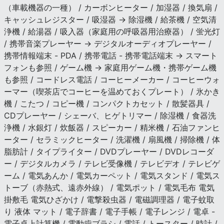
（車載機器の一種） / カーボンヒーター / 加湿器 / 換気扇 /
キャッシュレジスター / 吸湿器 → 除湿機 / 給茶機 / 空気清
浄機 / 給湯器 / 吸入器（家庭用の呼吸器用治療器） / 蛍光灯
/ 携帯音楽プレーヤー → デジタルオーディオプレーヤー /
携帯情報端末 - PDA / 携帯電話 - 携帯電話端末 → スマート
フォンも参照 / ゲーム機 → 家庭用ゲーム機・携帯ゲーム機
も参照 / コードレス電話 / コーヒーメーカー / コーヒーウォ
ーマー（喫茶店でコーヒーを温めておくプレート） / 氷かき
機 / こたつ / コピー機 / コンパクトカセット / 散髪器具 /
CDプレーヤー / シェーバ、ヒゲトリマー / 除湿機 / 食器洗
浄機 / 水銀灯 / 炊飯器 / スピーカー / 精米機 / 石油ファンヒ
ーター / セラミックヒーター / 洗濯機 / 扇風機 / 掃除機 / 体
脂肪計 / タイプライター / DVDプレーヤー / DVDレコーダ
ー / デジタルカメラ / テレビ受像機 / テレビデオ / テレビゲ
ーム / 電気あんか / 電気カーペット / 電気スタンド / 電気ス
トーブ（赤熱式、遠赤外線） / 電気ポット / 電気毛布 電気
掛敷毛 電気ひざかけ / 電撃殺虫器 / 電磁調理器 / 電子蚊取
り 液体 マット / 電子辞書 / 電子手帳 / 電子レンジ / 電卓 -
電子卓上計算機 / 電動歯ブラシ / 電話 / トースター / 時計 /