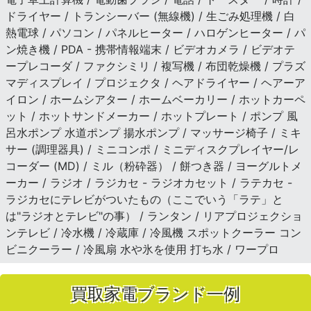
ドライヤー / トランシーバー (無線機) / 生ごみ処理機 / 白
熱電球 / パソコン / パネルヒーター / ハロゲンヒーター / パ
ン焼き機 / PDA - 携帯情報端末 / ビデオカメラ / ビデオテ
ープレコーダ / ファクシミリ / 複写機 / 布団乾燥機 / プラズ
マディスプレイ / プロジェクタ / ヘアドライヤー / ヘアーア
イロン / ホームシアター / ホームベーカリー / ホットカーペ
ット / ホットサンドメーカー / ホットプレート / ポンプ 風
呂水ポンプ 水道ポンプ 揚水ポンプ / マッサージ椅子 / ミキ
サー (調理器具) / ミニコンポ / ミニディスクプレイヤー/レ
コーダー (MD) / ミル（粉砕器） / 餅つき器 / ヨーグルトメ
ーカー / ラジオ / ラジカセ - ラジオカセット / ラテカセ -
ラジカセにテレビがついたもの（ここでいう「ラテ」と
は"ラジオとテレビ"の事） / ランタン / リアプロジェクショ
ンテレビ / 冷水機 / 冷蔵庫 / 冷風機 スポットクーラー コン
ビニクーラー / 冷風扇 水や氷を使用 打ち水 / ワープロ
買取家電ブランド一例