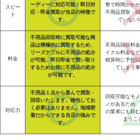
ーディーに対応可能！即日対
整で時間がか
スピー
応・即金買取が当店の特徴で
不用品買取・
ド
す。
ていない
不用品回収時に買取可能な商
品は積極的に買取するため、
不用品回収料
リーズナブルに不用品の処分
イクル料金な
料金
が可能。即日即金で買い取り
精算時に予想
するためお得に不用品の処分
てしまう
が可能です。
不用品１点から喜んで買取・
回収可能なモ
回収いたします。梱包してお
ノがあるため
く必要はありません。地域密
対応力
の業者にも頼
着だからできる当店の強みで
まうこ
す。