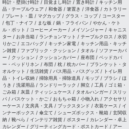
時計・壁掛け時計 / 目覚まし時計 / 置き時計 / キッチン用
品・テーブルウェア / 和食器 / 箸置き / 洋食器 / カトラリー
/ プレート・皿 / マグカップ / グラス・コップ / コースター
/ 包丁・ナイフ / まな板 / 鍋・フライパン / やかん・ケト
ル・ポット / コーヒーメーカー / メイソンジャー / キャニス
ター / お弁当箱 / ランチョンマット / テーブルクロス / 水切
りかご / エコバッグ / キッチン家電 / キッチン用品・キッチ
ン雑貨 / ファブリック・クッション / タオル / ソファーカバ
ー / クッション / クッションカバー / 座布団 / ベッドカバ
ー・ベッドリネン / 布団 / 枕 / 枕カバー / ブランケット・タ
オルケット / 生活雑貨 / バス用品・バスグッズ / トイレ用
品・トイレ収納 / 掃除用具・掃除道具 / モップ / ブラシ / ほ
うき / 洗濯用品 / ランドリーラック / 脚立 / 工具 / ゴミ箱・
ごみ箱 / 灰皿 / ティッシュケース / タオルハンガー / スリッ
パ / バスケット・かご / おもちゃ箱 / 小物入れ / アクセサリ
ーケース / 文房具・文具 / ブックスタンド / 衣装ケース / イ
ンナーボックス / 傘立て / シューズボックス・靴箱 / 玄関収
納 / 靴べら / インテリア雑貨 / ポスター / カレンダー・卓上
カレンダー / グリーティングカード・ポストカード / アー