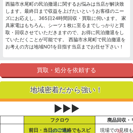
西脇市水尾町の民泊撤退に関するお悩みは当店が解決致
します。最終日まで収益を上げたいというお客様のニー
ズにお応えし、365日24時間回収・買取に伺います。 家
具家電はもちろん、シーツ１枚に至るまでしっかりと買
取・回収させていただきますので、お得に民泊撤退をし
ていただくことが可能です。 西脇市水尾町で民泊撤退を
お考えの方は地域NO1を目指す当店までお任せ下さい！
買取・処分を依頼する
地域密着だから強い！
▶▶▶
フクロウ
廃品回収・
前日・当日のご連絡でもスピ
現場での見積