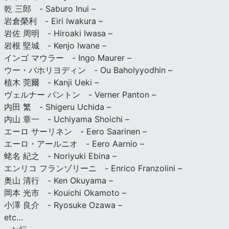
乾 三郎 - Saburo Inui –
岩倉榮利 - Eiri Iwakura –
岩佐 周明 - Hiroaki Iwasa –
岩根 堅城 - Kenjo Iwane –
インゴ マウラー - Ingo Maurer –
ウー・バホリヨディン - Ou Baholyyodhin –
植木 莞爾 - Kanji Ueki –
ヴェルナー パントン - Verner Panton –
内田 繁 - Shigeru Uchida –
内山 章一 - Uchiyama Shoichi –
エーロ サーリネン - Eero Saarinen –
エーロ・アールニオ - Eero Aarnio –
蛯名 紀之 - Noriyuki Ebina –
エンリコ フランゾリーニ - Enrico Franzolini –
奥山 清行 - Ken Okuyama –
岡本 光市 - Kouichi Okamoto –
小澤 良介 - Ryosuke Ozawa –
etc…