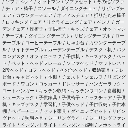
/ ソファベッド / オットマン / ソファセット / その他ソファ
/ チェア・椅子 / スツール / ダイニングチェア / リビングチ
ェア / カウンターチェア / オフィスチェア / 折りたたみ椅子
/ ロッキングチェア / リクライニングチェア / ベンチ / ガー
デンチェア / 座椅子 / 子供椅子・キッズチェア / オットマン
/ テーブル / ダイニングテーブル / リビングテーブル / ロー
テーブル / コーヒーテーブル / ちゃぶ台 / カウンターテーブ
ル / サイドテーブル / ガーデンテーブル / デスク・机 / パソ
コンデスク / オフィスデスク / 子供机・キッズデスク / ベッ
ド / ベッド・ベッドフレーム / ソファベッド / マットレス /
2段ベッド / ロフトベッド / その他ベッド / 収納家具 / テレ
ビ台 / キャビネット / 本棚 / チェスト / シェルフ / リビング
ボード / ワゴン / ロッカー / ドレッサー / ハンガーラック・
コートハンガー / キッチン収納・キッチンワゴン / 食器棚 /
シューズラック / 子供家具 / 子供椅子・キッズチェア / 子供
机・キッズデスク / 学習机 / 子供ベッド / 子供収納 / 子供本
棚 / ベビーチェア / セット家具 / ダイニングセット / リビン
グセット / 照明器具 / シーリングライト / シーリングファン
ライト / ペンダントライト・ペンダント照明 / スポットライ