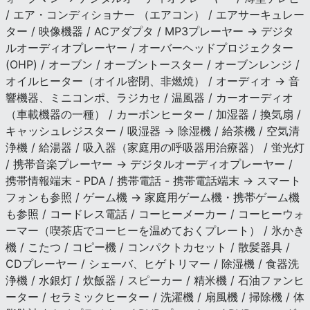
/ エア・コンディショナー （エアコン） / エアサーキュレー
ター / 映像機器 / ACアダプタ / MP3プレーヤー → デジタ
ルオーディオプレーヤー / オーバーヘッドプロジェクター
(OHP) / オーブン / オーブントースター / オーブンレンジ /
オイルヒーター（オイル密閉、非燃焼） / オーディオ → 音
響機器、ミニコンポ、ラジカセ / 温風器 / カーオーディオ
（車載機器の一種） / カーボンヒーター / 加湿器 / 換気扇 /
キャッシュレジスター / 吸湿器 → 除湿機 / 給茶機 / 空気清
浄機 / 給湯器 / 吸入器（家庭用の呼吸器用治療器） / 蛍光灯
/ 携帯音楽プレーヤー → デジタルオーディオプレーヤー /
携帯情報端末 - PDA / 携帯電話 - 携帯電話端末 → スマート
フォンも参照 / ゲーム機 → 家庭用ゲーム機・携帯ゲーム機
も参照 / コードレス電話 / コーヒーメーカー / コーヒーウォ
ーマー（喫茶店でコーヒーを温めておくプレート） / 氷かき
機 / こたつ / コピー機 / コンパクトカセット / 散髪器具 /
CDプレーヤー / シェーバ、ヒゲトリマー / 除湿機 / 食器洗
浄機 / 水銀灯 / 炊飯器 / スピーカー / 精米機 / 石油ファンヒ
ーター / セラミックヒーター / 洗濯機 / 扇風機 / 掃除機 / 体