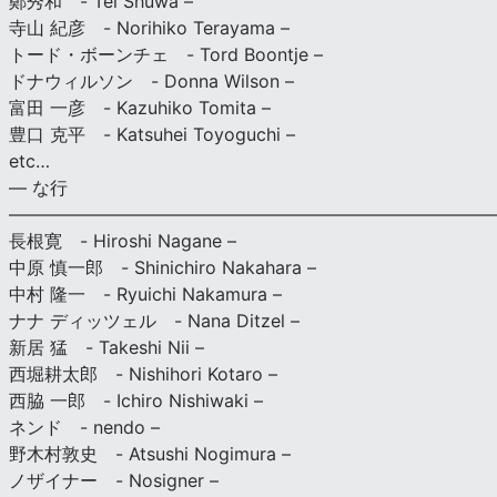
鄭秀和 - Tei Shuwa –
寺山 紀彦 - Norihiko Terayama –
トード・ボーンチェ - Tord Boontje –
ドナウィルソン - Donna Wilson –
富田 一彦 - Kazuhiko Tomita –
豊口 克平 - Katsuhei Toyoguchi –
etc…
— な行
———————————————————————————
長根寛 - Hiroshi Nagane –
中原 慎一郎 - Shinichiro Nakahara –
中村 隆一 - Ryuichi Nakamura –
ナナ ディッツェル - Nana Ditzel –
新居 猛 - Takeshi Nii –
西堀耕太郎 - Nishihori Kotaro –
西脇 一郎 - Ichiro Nishiwaki –
ネンド - nendo –
野木村敦史 - Atsushi Nogimura –
ノザイナー - Nosigner –