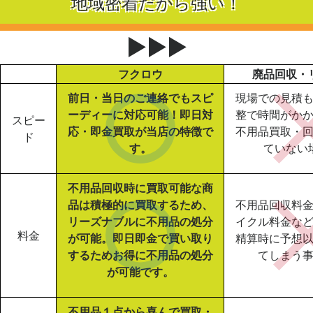
地域密着だから強い！
▶▶▶
フクロウ
廃品回収・
前日・当日のご連絡でもスピ
現場での見積
ーディーに対応可能！即日対
整で時間がか
スピー
応・即金買取が当店の特徴で
不用品買取・
ド
す。
ていない
不用品回収時に買取可能な商
品は積極的に買取するため、
不用品回収料
リーズナブルに不用品の処分
イクル料金な
料金
が可能。即日即金で買い取り
精算時に予想
するためお得に不用品の処分
てしまう
が可能です。
不用品１点から喜んで買取・