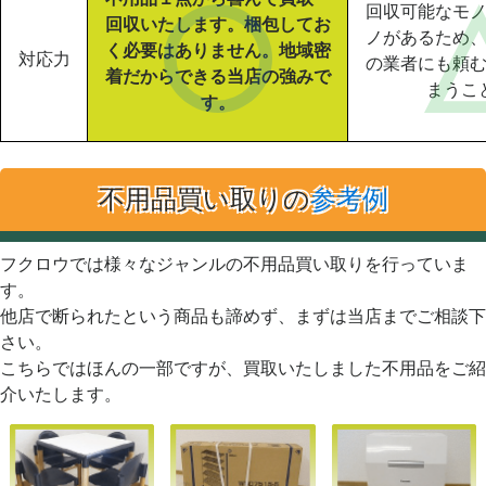
回収可能なモ
回収いたします。梱包してお
ノがあるため
く必要はありません。地域密
対応力
の業者にも頼
着だからできる当店の強みで
まうこ
す。
不用品買い取りの
参考例
フクロウでは様々なジャンルの不用品買い取りを行っていま
す。
他店で断られたという商品も諦めず、まずは当店までご相談下
さい。
こちらではほんの一部ですが、買取いたしました不用品をご紹
介いたします。