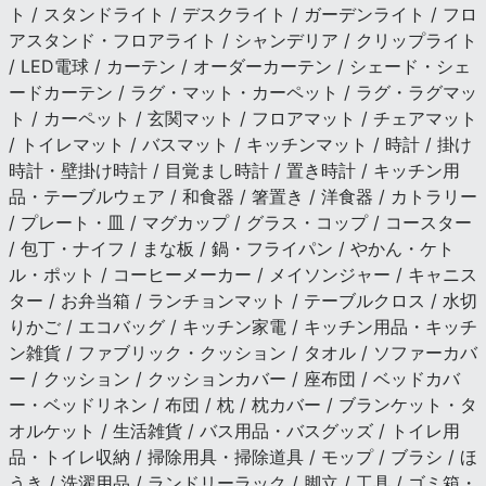
ト / スタンドライト / デスクライト / ガーデンライト / フロ
アスタンド・フロアライト / シャンデリア / クリップライト
/ LED電球 / カーテン / オーダーカーテン / シェード・シェ
ードカーテン / ラグ・マット・カーペット / ラグ・ラグマッ
ト / カーペット / 玄関マット / フロアマット / チェアマット
/ トイレマット / バスマット / キッチンマット / 時計 / 掛け
時計・壁掛け時計 / 目覚まし時計 / 置き時計 / キッチン用
品・テーブルウェア / 和食器 / 箸置き / 洋食器 / カトラリー
/ プレート・皿 / マグカップ / グラス・コップ / コースター
/ 包丁・ナイフ / まな板 / 鍋・フライパン / やかん・ケト
ル・ポット / コーヒーメーカー / メイソンジャー / キャニス
ター / お弁当箱 / ランチョンマット / テーブルクロス / 水切
りかご / エコバッグ / キッチン家電 / キッチン用品・キッチ
ン雑貨 / ファブリック・クッション / タオル / ソファーカバ
ー / クッション / クッションカバー / 座布団 / ベッドカバ
ー・ベッドリネン / 布団 / 枕 / 枕カバー / ブランケット・タ
オルケット / 生活雑貨 / バス用品・バスグッズ / トイレ用
品・トイレ収納 / 掃除用具・掃除道具 / モップ / ブラシ / ほ
うき / 洗濯用品 / ランドリーラック / 脚立 / 工具 / ゴミ箱・