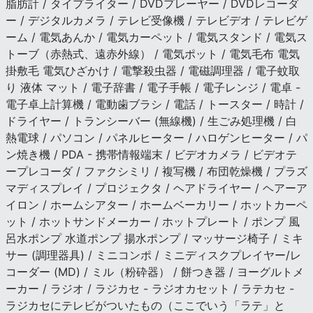
脂肪計 / タイプライター / DVDプレーヤー / DVDレコーダ
ー / デジタルカメラ / テレビ受像機 / テレビデオ / テレビゲ
ーム / 電気あんか / 電気カーペット / 電気スタンド / 電気ス
トーブ（赤熱式、遠赤外線） / 電気ポット / 電気毛布 電気
掛敷毛 電気ひざかけ / 電撃殺虫器 / 電磁調理器 / 電子蚊取
り 液体 マット / 電子辞書 / 電子手帳 / 電子レンジ / 電卓 -
電子卓上計算機 / 電動歯ブラシ / 電話 / トースター / 時計 /
ドライヤー / トランシーバー (無線機) / 生ごみ処理機 / 白
熱電球 / パソコン / パネルヒーター / ハロゲンヒーター / パ
ン焼き機 / PDA - 携帯情報端末 / ビデオカメラ / ビデオテ
ープレコーダ / ファクシミリ / 複写機 / 布団乾燥機 / プラズ
マディスプレイ / プロジェクタ / ヘアドライヤー / ヘアーア
イロン / ホームシアター / ホームベーカリー / ホットカーペ
ット / ホットサンドメーカー / ホットプレート / ポンプ 風
呂水ポンプ 水道ポンプ 揚水ポンプ / マッサージ椅子 / ミキ
サー (調理器具) / ミニコンポ / ミニディスクプレイヤー/レ
コーダー (MD) / ミル（粉砕器） / 餅つき器 / ヨーグルトメ
ーカー / ラジオ / ラジカセ - ラジオカセット / ラテカセ -
ラジカセにテレビがついたもの（ここでいう「ラテ」と