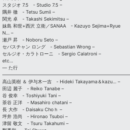
スタジオ 7.5 - Studio 7.5 –
隅井 徹 - Tetsu Sumii –
関光 卓 - Takashi Sekimitsu –
妹島 和世+西沢 立衛／SANAA - Kazuyo Sejima+Ryue
N… –
瀬戸 昇 - Noboru Seto –
セバスチャン ロング - Sebastian Wrong –
セルジオ・カラトローニ - Sergio Calatroni –
etc…
— た行
———————————————————————————
高山英樹 ＆ 伊与木一吉 - Hideki Takayama＆kazu… –
田辺 麗子 - Reiko Tanabe –
谷 俊幸 - Toshiyuki Tani –
茶谷 正洋 - Masahiro chatani –
長 大作 - Daisaku Choｈ –
坪井 浩尚 - Hironao Tsuboi –
津留 敬文 - Tsuru Takahumi –