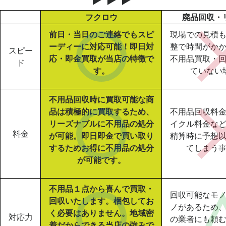
フクロウ
廃品回収・
前日・当日のご連絡でもスピ
現場での見積
ーディーに対応可能！即日対
整で時間がか
スピー
応・即金買取が当店の特徴で
不用品買取・
ド
す。
ていない
不用品回収時に買取可能な商
品は積極的に買取するため、
不用品回収料
リーズナブルに不用品の処分
イクル料金な
料金
が可能。即日即金で買い取り
精算時に予想
するためお得に不用品の処分
てしまう
が可能です。
不用品１点から喜んで買取・
回収可能なモ
回収いたします。梱包してお
ノがあるため
く必要はありません。地域密
対応力
の業者にも頼
着だからできる当店の強みで