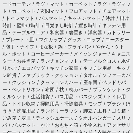
ードカーテン / ラグ・マット・カーペット / ラグ・ラグマッ
ト / カーペット / 玄関マット / フロアマット / チェアマット
/ トイレマット / バスマット / キッチンマット / 時計 / 掛け
時計・壁掛け時計 / 目覚まし時計 / 置き時計 / キッチン用
品・テーブルウェア / 和食器 / 箸置き / 洋食器 / カトラリー
/ プレート・皿 / マグカップ / グラス・コップ / コースター
/ 包丁・ナイフ / まな板 / 鍋・フライパン / やかん・ケト
ル・ポット / コーヒーメーカー / メイソンジャー / キャニス
ター / お弁当箱 / ランチョンマット / テーブルクロス / 水切
りかご / エコバッグ / キッチン家電 / キッチン用品・キッチ
ン雑貨 / ファブリック・クッション / タオル / ソファーカバ
ー / クッション / クッションカバー / 座布団 / ベッドカバ
ー・ベッドリネン / 布団 / 枕 / 枕カバー / ブランケット・タ
オルケット / 生活雑貨 / バス用品・バスグッズ / トイレ用
品・トイレ収納 / 掃除用具・掃除道具 / モップ / ブラシ / ほ
うき / 洗濯用品 / ランドリーラック / 脚立 / 工具 / ゴミ箱・
ごみ箱 / 灰皿 / ティッシュケース / タオルハンガー / スリッ
パ / バスケット・かご / おもちゃ箱 / 小物入れ / アクセサリ
ーケース / 文房具・文具 / ブックスタンド / 衣装ケース / イ