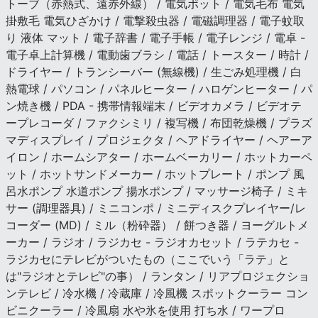
トーブ（赤熱式、遠赤外線） / 電気ポット / 電気毛布 電気
掛敷毛 電気ひざかけ / 電撃殺虫器 / 電磁調理器 / 電子蚊取
り 液体 マット / 電子辞書 / 電子手帳 / 電子レンジ / 電卓 -
電子卓上計算機 / 電動歯ブラシ / 電話 / トースター / 時計 /
ドライヤー / トランシーバー (無線機) / 生ごみ処理機 / 白
熱電球 / パソコン / パネルヒーター / ハロゲンヒーター / パ
ン焼き機 / PDA - 携帯情報端末 / ビデオカメラ / ビデオテ
ープレコーダ / ファクシミリ / 複写機 / 布団乾燥機 / プラズ
マディスプレイ / プロジェクタ / ヘアドライヤー / ヘアーア
イロン / ホームシアター / ホームベーカリー / ホットカーペ
ット / ホットサンドメーカー / ホットプレート / ポンプ 風
呂水ポンプ 水道ポンプ 揚水ポンプ / マッサージ椅子 / ミキ
サー (調理器具) / ミニコンポ / ミニディスクプレイヤー/レ
コーダー (MD) / ミル（粉砕器） / 餅つき器 / ヨーグルトメ
ーカー / ラジオ / ラジカセ - ラジオカセット / ラテカセ -
ラジカセにテレビがついたもの（ここでいう「ラテ」と
は"ラジオとテレビ"の事） / ランタン / リアプロジェクショ
ンテレビ / 冷水機 / 冷蔵庫 / 冷風機 スポットクーラー コン
ビニクーラー / 冷風扇 水や氷を使用 打ち水 / ワープロ