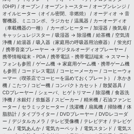
(OHP) / オーブン / オーブントースター / オーブンレンジ /
オイルヒーター（オイル密閉、非燃焼） / オーディオ → 音
響機器、ミニコンポ、ラジカセ / 温風器 / カーオーディオ
（車載機器の一種） / カーボンヒーター / 加湿器 / 換気扇 /
キャッシュレジスター / 吸湿器 → 除湿機 / 給茶機 / 空気清
浄機 / 給湯器 / 吸入器（家庭用の呼吸器用治療器） / 蛍光灯
/ 携帯音楽プレーヤー → デジタルオーディオプレーヤー /
携帯情報端末 - PDA / 携帯電話 - 携帯電話端末 → スマート
フォンも参照 / ゲーム機 → 家庭用ゲーム機・携帯ゲーム機
も参照 / コードレス電話 / コーヒーメーカー / コーヒーウォ
ーマー（喫茶店でコーヒーを温めておくプレート） / 氷かき
機 / こたつ / コピー機 / コンパクトカセット / 散髪器具 /
CDプレーヤー / シェーバ、ヒゲトリマー / 除湿機 / 食器洗
浄機 / 水銀灯 / 炊飯器 / スピーカー / 精米機 / 石油ファンヒ
ーター / セラミックヒーター / 洗濯機 / 扇風機 / 掃除機 / 体
脂肪計 / タイプライター / DVDプレーヤー / DVDレコーダ
ー / デジタルカメラ / テレビ受像機 / テレビデオ / テレビゲ
ーム / 電気あんか / 電気カーペット / 電気スタンド / 電気ス