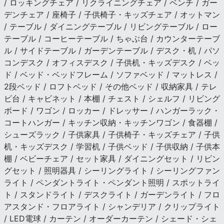
/ ロッキングチェア / リクライニングチェア / ベンチ / ガー
デンチェア / 座椅子 / 子供椅子・キッズチェア / オットマン
/ テーブル / ダイニングテーブル / リビングテーブル / ロー
テーブル / コーヒーテーブル / ちゃぶ台 / カウンターテーブ
ル / サイドテーブル / ガーデンテーブル / デスク・机 / パソ
コンデスク / オフィスデスク / 子供机・キッズデスク / ベッ
ド / ベッド・ベッドフレーム / ソファベッド / マットレス /
2段ベッド / ロフトベッド / その他ベッド / 収納家具 / テレ
ビ台 / キャビネット / 本棚 / チェスト / シェルフ / リビング
ボード / ワゴン / ロッカー / ドレッサー / ハンガーラック・
コートハンガー / キッチン収納・キッチンワゴン / 食器棚 /
シューズラック / 子供家具 / 子供椅子・キッズチェア / 子供
机・キッズデスク / 学習机 / 子供ベッド / 子供収納 / 子供本
棚 / ベビーチェア / セット家具 / ダイニングセット / リビン
グセット / 照明器具 / シーリングライト / シーリングファン
ライト / ペンダントライト・ペンダント照明 / スポットライ
ト / スタンドライト / デスクライト / ガーデンライト / フロ
アスタンド・フロアライト / シャンデリア / クリップライト
/ LED電球 / カーテン / オーダーカーテン / シェード・シェ