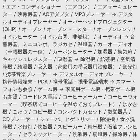
/ エア・コンディショナー （エアコン） / エアサーキュレー
ター / 映像機器 / ACアダプタ / MP3プレーヤー → デジタ
ルオーディオプレーヤー / オーバーヘッドプロジェクター
(OHP) / オーブン / オーブントースター / オーブンレンジ /
オイルヒーター（オイル密閉、非燃焼） / オーディオ → 音
響機器、ミニコンポ、ラジカセ / 温風器 / カーオーディオ
（車載機器の一種） / カーボンヒーター / 加湿器 / 換気扇 /
キャッシュレジスター / 吸湿器 → 除湿機 / 給茶機 / 空気清
浄機 / 給湯器 / 吸入器（家庭用の呼吸器用治療器） / 蛍光灯
/ 携帯音楽プレーヤー → デジタルオーディオプレーヤー /
携帯情報端末 - PDA / 携帯電話 - 携帯電話端末 → スマート
フォンも参照 / ゲーム機 → 家庭用ゲーム機・携帯ゲーム機
も参照 / コードレス電話 / コーヒーメーカー / コーヒーウォ
ーマー（喫茶店でコーヒーを温めておくプレート） / 氷かき
機 / こたつ / コピー機 / コンパクトカセット / 散髪器具 /
CDプレーヤー / シェーバ、ヒゲトリマー / 除湿機 / 食器洗
浄機 / 水銀灯 / 炊飯器 / スピーカー / 精米機 / 石油ファンヒ
ーター / セラミックヒーター / 洗濯機 / 扇風機 / 掃除機 / 体