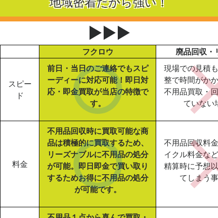
地域密着だから強い！
▶▶▶
フクロウ
廃品回収・
前日・当日のご連絡でもスピ
現場での見積
ーディーに対応可能！即日対
整で時間がか
スピー
応・即金買取が当店の特徴で
不用品買取・
ド
す。
ていない
不用品回収時に買取可能な商
品は積極的に買取するため、
不用品回収料
リーズナブルに不用品の処分
イクル料金な
料金
が可能。即日即金で買い取り
精算時に予想
するためお得に不用品の処分
てしまう
が可能です。
不用品１点から喜んで買取・