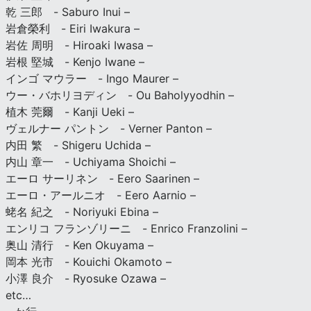
乾 三郎 - Saburo Inui –
岩倉榮利 - Eiri Iwakura –
岩佐 周明 - Hiroaki Iwasa –
岩根 堅城 - Kenjo Iwane –
インゴ マウラー - Ingo Maurer –
ウー・バホリヨディン - Ou Baholyyodhin –
植木 莞爾 - Kanji Ueki –
ヴェルナー パントン - Verner Panton –
内田 繁 - Shigeru Uchida –
内山 章一 - Uchiyama Shoichi –
エーロ サーリネン - Eero Saarinen –
エーロ・アールニオ - Eero Aarnio –
蛯名 紀之 - Noriyuki Ebina –
エンリコ フランゾリーニ - Enrico Franzolini –
奥山 清行 - Ken Okuyama –
岡本 光市 - Kouichi Okamoto –
小澤 良介 - Ryosuke Ozawa –
etc…