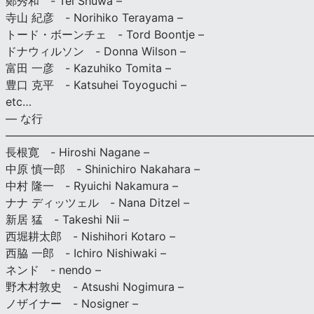
鄭秀和 - Tei Shuwa –
寺山 紀彦 - Norihiko Terayama –
トード・ボーンチェ - Tord Boontje –
ドナウィルソン - Donna Wilson –
富田 一彦 - Kazuhiko Tomita –
豊口 克平 - Katsuhei Toyoguchi –
etc…
— な行
———————————————————————————
長根寛 - Hiroshi Nagane –
中原 慎一郎 - Shinichiro Nakahara –
中村 隆一 - Ryuichi Nakamura –
ナナ ディッツェル - Nana Ditzel –
新居 猛 - Takeshi Nii –
西堀耕太郎 - Nishihori Kotaro –
西脇 一郎 - Ichiro Nishiwaki –
ネンド - nendo –
野木村敦史 - Atsushi Nogimura –
ノザイナー - Nosigner –