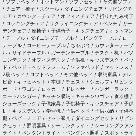
/ ソファベッド / オットマン / ソファセット / その他ソファ
/ チェア・椅子 / スツール / ダイニングチェア / リビングチ
ェア / カウンターチェア / オフィスチェア / 折りたたみ椅子
/ ロッキングチェア / リクライニングチェア / ベンチ / ガー
デンチェア / 座椅子 / 子供椅子・キッズチェア / オットマン
/ テーブル / ダイニングテーブル / リビングテーブル / ロー
テーブル / コーヒーテーブル / ちゃぶ台 / カウンターテーブ
ル / サイドテーブル / ガーデンテーブル / デスク・机 / パソ
コンデスク / オフィスデスク / 子供机・キッズデスク / ベッ
ド / ベッド・ベッドフレーム / ソファベッド / マットレス /
2段ベッド / ロフトベッド / その他ベッド / 収納家具 / テレ
ビ台 / キャビネット / 本棚 / チェスト / シェルフ / リビング
ボード / ワゴン / ロッカー / ドレッサー / ハンガーラック・
コートハンガー / キッチン収納・キッチンワゴン / 食器棚 /
シューズラック / 子供家具 / 子供椅子・キッズチェア / 子供
机・キッズデスク / 学習机 / 子供ベッド / 子供収納 / 子供本
棚 / ベビーチェア / セット家具 / ダイニングセット / リビン
グセット / 照明器具 / シーリングライト / シーリングファン
ライト / ペンダントライト・ペンダント照明 / スポットライ