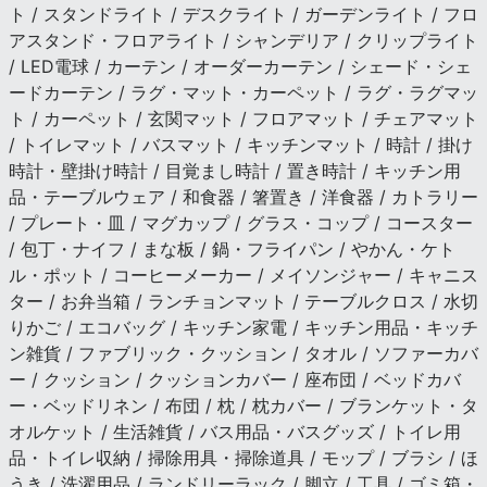
ト / スタンドライト / デスクライト / ガーデンライト / フロ
アスタンド・フロアライト / シャンデリア / クリップライト
/ LED電球 / カーテン / オーダーカーテン / シェード・シェ
ードカーテン / ラグ・マット・カーペット / ラグ・ラグマッ
ト / カーペット / 玄関マット / フロアマット / チェアマット
/ トイレマット / バスマット / キッチンマット / 時計 / 掛け
時計・壁掛け時計 / 目覚まし時計 / 置き時計 / キッチン用
品・テーブルウェア / 和食器 / 箸置き / 洋食器 / カトラリー
/ プレート・皿 / マグカップ / グラス・コップ / コースター
/ 包丁・ナイフ / まな板 / 鍋・フライパン / やかん・ケト
ル・ポット / コーヒーメーカー / メイソンジャー / キャニス
ター / お弁当箱 / ランチョンマット / テーブルクロス / 水切
りかご / エコバッグ / キッチン家電 / キッチン用品・キッチ
ン雑貨 / ファブリック・クッション / タオル / ソファーカバ
ー / クッション / クッションカバー / 座布団 / ベッドカバ
ー・ベッドリネン / 布団 / 枕 / 枕カバー / ブランケット・タ
オルケット / 生活雑貨 / バス用品・バスグッズ / トイレ用
品・トイレ収納 / 掃除用具・掃除道具 / モップ / ブラシ / ほ
うき / 洗濯用品 / ランドリーラック / 脚立 / 工具 / ゴミ箱・