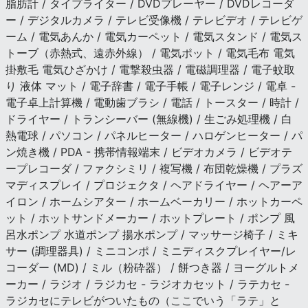
脂肪計 / タイプライター / DVDプレーヤー / DVDレコーダ
ー / デジタルカメラ / テレビ受像機 / テレビデオ / テレビゲ
ーム / 電気あんか / 電気カーペット / 電気スタンド / 電気ス
トーブ（赤熱式、遠赤外線） / 電気ポット / 電気毛布 電気
掛敷毛 電気ひざかけ / 電撃殺虫器 / 電磁調理器 / 電子蚊取
り 液体 マット / 電子辞書 / 電子手帳 / 電子レンジ / 電卓 -
電子卓上計算機 / 電動歯ブラシ / 電話 / トースター / 時計 /
ドライヤー / トランシーバー (無線機) / 生ごみ処理機 / 白
熱電球 / パソコン / パネルヒーター / ハロゲンヒーター / パ
ン焼き機 / PDA - 携帯情報端末 / ビデオカメラ / ビデオテ
ープレコーダ / ファクシミリ / 複写機 / 布団乾燥機 / プラズ
マディスプレイ / プロジェクタ / ヘアドライヤー / ヘアーア
イロン / ホームシアター / ホームベーカリー / ホットカーペ
ット / ホットサンドメーカー / ホットプレート / ポンプ 風
呂水ポンプ 水道ポンプ 揚水ポンプ / マッサージ椅子 / ミキ
サー (調理器具) / ミニコンポ / ミニディスクプレイヤー/レ
コーダー (MD) / ミル（粉砕器） / 餅つき器 / ヨーグルトメ
ーカー / ラジオ / ラジカセ - ラジオカセット / ラテカセ -
ラジカセにテレビがついたもの（ここでいう「ラテ」と