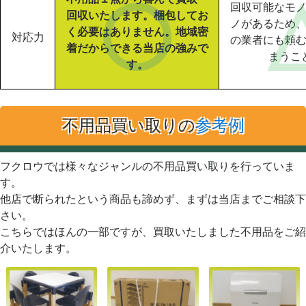
回収可能なモ
回収いたします。梱包してお
ノがあるため
く必要はありません。地域密
対応力
の業者にも頼
着だからできる当店の強みで
まうこ
す。
不用品買い取りの
参考例
フクロウでは様々なジャンルの不用品買い取りを行っていま
す。
他店で断られたという商品も諦めず、まずは当店までご相談下
さい。
こちらではほんの一部ですが、買取いたしました不用品をご紹
介いたします。