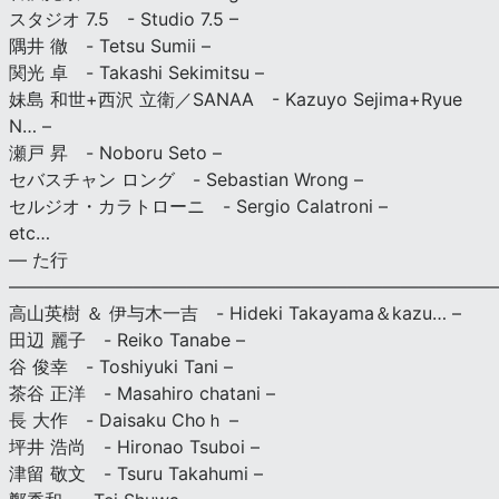
スタジオ 7.5 - Studio 7.5 –
隅井 徹 - Tetsu Sumii –
関光 卓 - Takashi Sekimitsu –
妹島 和世+西沢 立衛／SANAA - Kazuyo Sejima+Ryue
N… –
瀬戸 昇 - Noboru Seto –
セバスチャン ロング - Sebastian Wrong –
セルジオ・カラトローニ - Sergio Calatroni –
etc…
— た行
———————————————————————————
高山英樹 ＆ 伊与木一吉 - Hideki Takayama＆kazu… –
田辺 麗子 - Reiko Tanabe –
谷 俊幸 - Toshiyuki Tani –
茶谷 正洋 - Masahiro chatani –
長 大作 - Daisaku Choｈ –
坪井 浩尚 - Hironao Tsuboi –
津留 敬文 - Tsuru Takahumi –