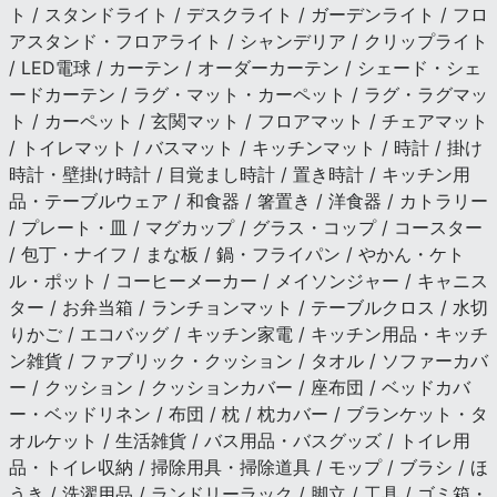
ト / スタンドライト / デスクライト / ガーデンライト / フロ
アスタンド・フロアライト / シャンデリア / クリップライト
/ LED電球 / カーテン / オーダーカーテン / シェード・シェ
ードカーテン / ラグ・マット・カーペット / ラグ・ラグマッ
ト / カーペット / 玄関マット / フロアマット / チェアマット
/ トイレマット / バスマット / キッチンマット / 時計 / 掛け
時計・壁掛け時計 / 目覚まし時計 / 置き時計 / キッチン用
品・テーブルウェア / 和食器 / 箸置き / 洋食器 / カトラリー
/ プレート・皿 / マグカップ / グラス・コップ / コースター
/ 包丁・ナイフ / まな板 / 鍋・フライパン / やかん・ケト
ル・ポット / コーヒーメーカー / メイソンジャー / キャニス
ター / お弁当箱 / ランチョンマット / テーブルクロス / 水切
りかご / エコバッグ / キッチン家電 / キッチン用品・キッチ
ン雑貨 / ファブリック・クッション / タオル / ソファーカバ
ー / クッション / クッションカバー / 座布団 / ベッドカバ
ー・ベッドリネン / 布団 / 枕 / 枕カバー / ブランケット・タ
オルケット / 生活雑貨 / バス用品・バスグッズ / トイレ用
品・トイレ収納 / 掃除用具・掃除道具 / モップ / ブラシ / ほ
うき / 洗濯用品 / ランドリーラック / 脚立 / 工具 / ゴミ箱・