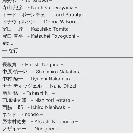
鄭秀和 - Tei Shuwa –
寺山 紀彦 - Norihiko Terayama –
トード・ボーンチェ - Tord Boontje –
ドナウィルソン - Donna Wilson –
富田 一彦 - Kazuhiko Tomita –
豊口 克平 - Katsuhei Toyoguchi –
etc…
— な行
———————————————————————————
長根寛 - Hiroshi Nagane –
中原 慎一郎 - Shinichiro Nakahara –
中村 隆一 - Ryuichi Nakamura –
ナナ ディッツェル - Nana Ditzel –
新居 猛 - Takeshi Nii –
西堀耕太郎 - Nishihori Kotaro –
西脇 一郎 - Ichiro Nishiwaki –
ネンド - nendo –
野木村敦史 - Atsushi Nogimura –
ノザイナー - Nosigner –