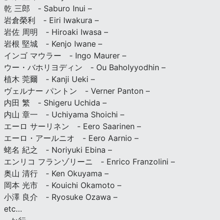
乾 三郎 - Saburo Inui –
岩倉榮利 - Eiri Iwakura –
岩佐 周明 - Hiroaki Iwasa –
岩根 堅城 - Kenjo Iwane –
インゴ マウラー - Ingo Maurer –
ウー・バホリヨディン - Ou Baholyyodhin –
植木 莞爾 - Kanji Ueki –
ヴェルナー パントン - Verner Panton –
内田 繁 - Shigeru Uchida –
内山 章一 - Uchiyama Shoichi –
エーロ サーリネン - Eero Saarinen –
エーロ・アールニオ - Eero Aarnio –
蛯名 紀之 - Noriyuki Ebina –
エンリコ フランゾリーニ - Enrico Franzolini –
奥山 清行 - Ken Okuyama –
岡本 光市 - Kouichi Okamoto –
小澤 良介 - Ryosuke Ozawa –
etc…