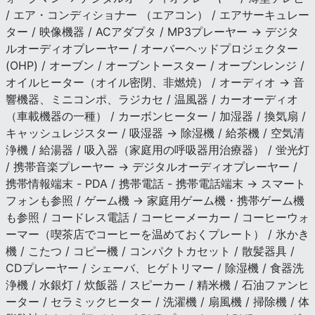
/ エア・コンディショナー （エアコン） / エアサーキュレー
ター / 映像機器 / ACアダプタ / MP3プレーヤー → デジタ
ルオーディオプレーヤー / オーバーヘッドプロジェクター
(OHP) / オーブン / オーブントースター / オーブンレンジ /
オイルヒーター（オイル密閉、非燃焼） / オーディオ → 音
響機器、ミニコンポ、ラジカセ / 温風器 / カーオーディオ
（車載機器の一種） / カーボンヒーター / 加湿器 / 換気扇 /
キャッシュレジスター / 吸湿器 → 除湿機 / 給茶機 / 空気清
浄機 / 給湯器 / 吸入器（家庭用の呼吸器用治療器） / 蛍光灯
/ 携帯音楽プレーヤー → デジタルオーディオプレーヤー /
携帯情報端末 - PDA / 携帯電話 - 携帯電話端末 → スマート
フォンも参照 / ゲーム機 → 家庭用ゲーム機・携帯ゲーム機
も参照 / コードレス電話 / コーヒーメーカー / コーヒーウォ
ーマー（喫茶店でコーヒーを温めておくプレート） / 氷かき
機 / こたつ / コピー機 / コンパクトカセット / 散髪器具 /
CDプレーヤー / シェーバ、ヒゲトリマー / 除湿機 / 食器洗
浄機 / 水銀灯 / 炊飯器 / スピーカー / 精米機 / 石油ファンヒ
ーター / セラミックヒーター / 洗濯機 / 扇風機 / 掃除機 / 体