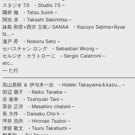
スタジオ 7.5 - Studio 7.5 –
隅井 徹 - Tetsu Sumii –
関光 卓 - Takashi Sekimitsu –
妹島 和世+西沢 立衛／SANAA - Kazuyo Sejima+Ryue
N… –
瀬戸 昇 - Noboru Seto –
セバスチャン ロング - Sebastian Wrong –
セルジオ・カラトローニ - Sergio Calatroni –
etc…
— た行
———————————————————————————
高山英樹 ＆ 伊与木一吉 - Hideki Takayama＆kazu… –
田辺 麗子 - Reiko Tanabe –
谷 俊幸 - Toshiyuki Tani –
茶谷 正洋 - Masahiro chatani –
長 大作 - Daisaku Choｈ –
坪井 浩尚 - Hironao Tsuboi –
津留 敬文 - Tsuru Takahumi –