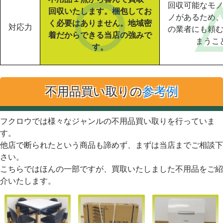
回収可能なモ
回収いたします。梱包してお
ノがあるため
く必要はありません。地域密
対応力
の業者にも頼
着だからできる当店の強みで
まうこ
す。
不用品買い取りの
参考例
フクロウでは様々なジャンルの不用品買い取りを行っていま
す。
他店で断られたという商品も諦めず、まずは当店までご相談下
さい。
こちらではほんの一部ですが、買取いたしました不用品をご紹
介いたします。