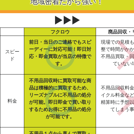
地域密着だから強い！
▶▶▶
フクロウ
廃品回収・
前日・当日のご連絡でもスピ
現場での見積
ーディーに対応可能！即日対
整で時間がか
スピー
応・即金買取が当店の特徴で
不用品買取・
ド
す。
ていない
不用品回収時に買取可能な商
品は積極的に買取するため、
不用品回収料
リーズナブルに不用品の処分
イクル料金な
料金
が可能。即日即金で買い取り
精算時に予想
するためお得に不用品の処分
てしまう
が可能です。
不用品１点から喜んで買取・