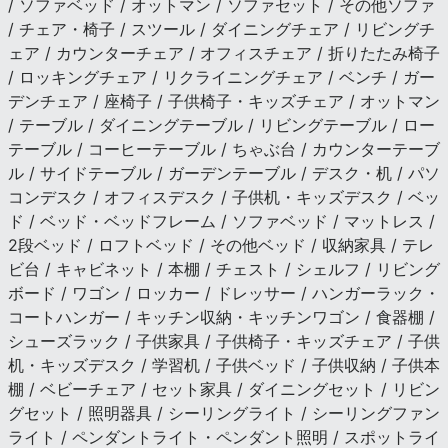
/ ソファベッド / オットマン / ソファセット / その他ソファ
/ チェア・椅子 / スツール / ダイニングチェア / リビングチ
ェア / カウンターチェア / オフィスチェア / 折りたたみ椅子
/ ロッキングチェア / リクライニングチェア / ベンチ / ガー
デンチェア / 座椅子 / 子供椅子・キッズチェア / オットマン
/ テーブル / ダイニングテーブル / リビングテーブル / ロー
テーブル / コーヒーテーブル / ちゃぶ台 / カウンターテーブ
ル / サイドテーブル / ガーデンテーブル / デスク・机 / パソ
コンデスク / オフィスデスク / 子供机・キッズデスク / ベッ
ド / ベッド・ベッドフレーム / ソファベッド / マットレス /
2段ベッド / ロフトベッド / その他ベッド / 収納家具 / テレ
ビ台 / キャビネット / 本棚 / チェスト / シェルフ / リビング
ボード / ワゴン / ロッカー / ドレッサー / ハンガーラック・
コートハンガー / キッチン収納・キッチンワゴン / 食器棚 /
シューズラック / 子供家具 / 子供椅子・キッズチェア / 子供
机・キッズデスク / 学習机 / 子供ベッド / 子供収納 / 子供本
棚 / ベビーチェア / セット家具 / ダイニングセット / リビン
グセット / 照明器具 / シーリングライト / シーリングファン
ライト / ペンダントライト・ペンダント照明 / スポットライ