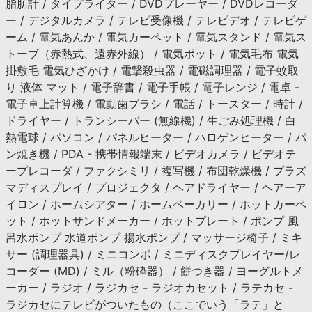
脂肪計 / タイプライター / DVDプレーヤー / DVDレコーダ
ー / デジタルカメラ / テレビ受像機 / テレビデオ / テレビゲ
ーム / 電気あんか / 電気カーペット / 電気スタンド / 電気ス
トーブ（赤熱式、遠赤外線） / 電気ポット / 電気毛布 電気
掛敷毛 電気ひざかけ / 電撃殺虫器 / 電磁調理器 / 電子蚊取
り 液体 マット / 電子辞書 / 電子手帳 / 電子レンジ / 電卓 -
電子卓上計算機 / 電動歯ブラシ / 電話 / トースター / 時計 /
ドライヤー / トランシーバー (無線機) / 生ごみ処理機 / 白
熱電球 / パソコン / パネルヒーター / ハロゲンヒーター / パ
ン焼き機 / PDA - 携帯情報端末 / ビデオカメラ / ビデオテ
ープレコーダ / ファクシミリ / 複写機 / 布団乾燥機 / プラズ
マディスプレイ / プロジェクタ / ヘアドライヤー / ヘアーア
イロン / ホームシアター / ホームベーカリー / ホットカーペ
ット / ホットサンドメーカー / ホットプレート / ポンプ 風
呂水ポンプ 水道ポンプ 揚水ポンプ / マッサージ椅子 / ミキ
サー (調理器具) / ミニコンポ / ミニディスクプレイヤー/レ
コーダー (MD) / ミル（粉砕器） / 餅つき器 / ヨーグルトメ
ーカー / ラジオ / ラジカセ - ラジオカセット / ラテカセ -
ラジカセにテレビがついたもの（ここでいう「ラテ」と