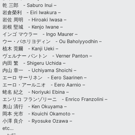
乾 三郎 - Saburo Inui –
岩倉榮利 - Eiri Iwakura –
岩佐 周明 - Hiroaki Iwasa –
岩根 堅城 - Kenjo Iwane –
インゴ マウラー - Ingo Maurer –
ウー・バホリヨディン - Ou Baholyyodhin –
植木 莞爾 - Kanji Ueki –
ヴェルナー パントン - Verner Panton –
内田 繁 - Shigeru Uchida –
内山 章一 - Uchiyama Shoichi –
エーロ サーリネン - Eero Saarinen –
エーロ・アールニオ - Eero Aarnio –
蛯名 紀之 - Noriyuki Ebina –
エンリコ フランゾリーニ - Enrico Franzolini –
奥山 清行 - Ken Okuyama –
岡本 光市 - Kouichi Okamoto –
小澤 良介 - Ryosuke Ozawa –
etc…