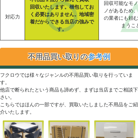
回収可能なモ
回収いたします。梱包してお
ノがあるため
く必要はありません。地域密
対応力
の業者にも頼
着だからできる当店の強みで
まうこ
す。
不用品買い取りの
参考例
フクロウでは様々なジャンルの不用品買い取りを行っていま
す。
他店で断られたという商品も諦めず、まずは当店までご相談下
さい。
こちらではほんの一部ですが、買取いたしました不用品をご紹
介いたします。