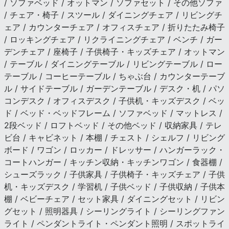
/ ソファベッド / オットマン / ソファセット / その他ソファ
/ チェア・椅子 / スツール / ダイニングチェア / リビングチ
ェア / カウンターチェア / オフィスチェア / 折りたたみ椅子
/ ロッキングチェア / リクライニングチェア / ベンチ / ガー
デンチェア / 座椅子 / 子供椅子・キッズチェア / オットマン
/ テーブル / ダイニングテーブル / リビングテーブル / ロー
テーブル / コーヒーテーブル / ちゃぶ台 / カウンターテーブ
ル / サイドテーブル / ガーデンテーブル / デスク・机 / パソ
コンデスク / オフィスデスク / 子供机・キッズデスク / ベッ
ド / ベッド・ベッドフレーム / ソファベッド / マットレス /
2段ベッド / ロフトベッド / その他ベッド / 収納家具 / テレ
ビ台 / キャビネット / 本棚 / チェスト / シェルフ / リビング
ボード / ワゴン / ロッカー / ドレッサー / ハンガーラック・
コートハンガー / キッチン収納・キッチンワゴン / 食器棚 /
シューズラック / 子供家具 / 子供椅子・キッズチェア / 子供
机・キッズデスク / 学習机 / 子供ベッド / 子供収納 / 子供本
棚 / ベビーチェア / セット家具 / ダイニングセット / リビン
グセット / 照明器具 / シーリングライト / シーリングファン
ライト / ペンダントライト・ペンダント照明 / スポットライ