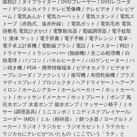
脂肪計 / タイプライター / DVDプレーヤー / DVDレコーダ
ー / デジタルカメラ / テレビ受像機 / テレビデオ / テレビゲ
ーム / 電気あんか / 電気カーペット / 電気スタンド / 電気ス
トーブ（赤熱式、遠赤外線） / 電気ポット / 電気毛布 電気
掛敷毛 電気ひざかけ / 電撃殺虫器 / 電磁調理器 / 電子蚊取
り 液体 マット / 電子辞書 / 電子手帳 / 電子レンジ / 電卓 -
電子卓上計算機 / 電動歯ブラシ / 電話 / トースター / 時計 /
ドライヤー / トランシーバー (無線機) / 生ごみ処理機 / 白
熱電球 / パソコン / パネルヒーター / ハロゲンヒーター / パ
ン焼き機 / PDA - 携帯情報端末 / ビデオカメラ / ビデオテ
ープレコーダ / ファクシミリ / 複写機 / 布団乾燥機 / プラズ
マディスプレイ / プロジェクタ / ヘアドライヤー / ヘアーア
イロン / ホームシアター / ホームベーカリー / ホットカーペ
ット / ホットサンドメーカー / ホットプレート / ポンプ 風
呂水ポンプ 水道ポンプ 揚水ポンプ / マッサージ椅子 / ミキ
サー (調理器具) / ミニコンポ / ミニディスクプレイヤー/レ
コーダー (MD) / ミル（粉砕器） / 餅つき器 / ヨーグルトメ
ーカー / ラジオ / ラジカセ - ラジオカセット / ラテカセ -
ラジカセにテレビがついたもの（ここでいう「ラテ」と