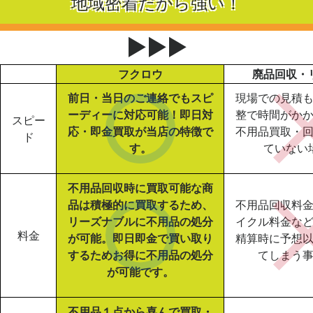
地域密着だから強い！
▶▶▶
フクロウ
廃品回収・
前日・当日のご連絡でもスピ
現場での見積
ーディーに対応可能！即日対
整で時間がか
スピー
応・即金買取が当店の特徴で
不用品買取・
ド
す。
ていない
不用品回収時に買取可能な商
品は積極的に買取するため、
不用品回収料
リーズナブルに不用品の処分
イクル料金な
料金
が可能。即日即金で買い取り
精算時に予想
するためお得に不用品の処分
てしまう
が可能です。
不用品１点から喜んで買取・