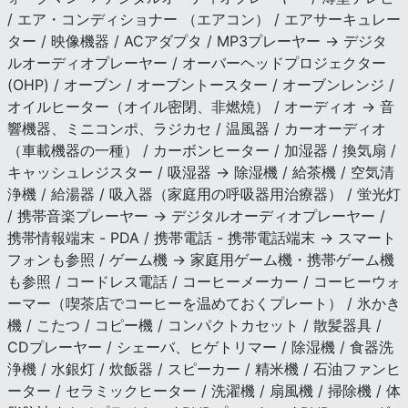
/ エア・コンディショナー （エアコン） / エアサーキュレー
ター / 映像機器 / ACアダプタ / MP3プレーヤー → デジタ
ルオーディオプレーヤー / オーバーヘッドプロジェクター
(OHP) / オーブン / オーブントースター / オーブンレンジ /
オイルヒーター（オイル密閉、非燃焼） / オーディオ → 音
響機器、ミニコンポ、ラジカセ / 温風器 / カーオーディオ
（車載機器の一種） / カーボンヒーター / 加湿器 / 換気扇 /
キャッシュレジスター / 吸湿器 → 除湿機 / 給茶機 / 空気清
浄機 / 給湯器 / 吸入器（家庭用の呼吸器用治療器） / 蛍光灯
/ 携帯音楽プレーヤー → デジタルオーディオプレーヤー /
携帯情報端末 - PDA / 携帯電話 - 携帯電話端末 → スマート
フォンも参照 / ゲーム機 → 家庭用ゲーム機・携帯ゲーム機
も参照 / コードレス電話 / コーヒーメーカー / コーヒーウォ
ーマー（喫茶店でコーヒーを温めておくプレート） / 氷かき
機 / こたつ / コピー機 / コンパクトカセット / 散髪器具 /
CDプレーヤー / シェーバ、ヒゲトリマー / 除湿機 / 食器洗
浄機 / 水銀灯 / 炊飯器 / スピーカー / 精米機 / 石油ファンヒ
ーター / セラミックヒーター / 洗濯機 / 扇風機 / 掃除機 / 体