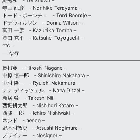
鄭秀和 - Tei Shuwa –
寺山 紀彦 - Norihiko Terayama –
トード・ボーンチェ - Tord Boontje –
ドナウィルソン - Donna Wilson –
富田 一彦 - Kazuhiko Tomita –
豊口 克平 - Katsuhei Toyoguchi –
etc…
— な行
———————————————————————————
長根寛 - Hiroshi Nagane –
中原 慎一郎 - Shinichiro Nakahara –
中村 隆一 - Ryuichi Nakamura –
ナナ ディッツェル - Nana Ditzel –
新居 猛 - Takeshi Nii –
西堀耕太郎 - Nishihori Kotaro –
西脇 一郎 - Ichiro Nishiwaki –
ネンド - nendo –
野木村敦史 - Atsushi Nogimura –
ノザイナー - Nosigner –