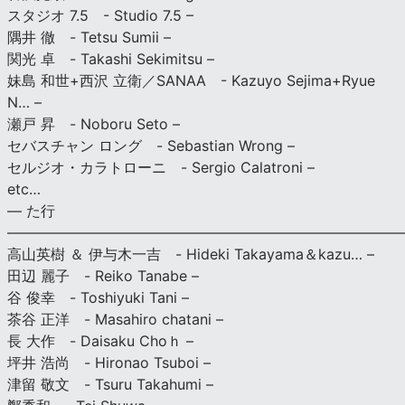
スタジオ 7.5 - Studio 7.5 –
隅井 徹 - Tetsu Sumii –
関光 卓 - Takashi Sekimitsu –
妹島 和世+西沢 立衛／SANAA - Kazuyo Sejima+Ryue
N… –
瀬戸 昇 - Noboru Seto –
セバスチャン ロング - Sebastian Wrong –
セルジオ・カラトローニ - Sergio Calatroni –
etc…
— た行
———————————————————————————
高山英樹 ＆ 伊与木一吉 - Hideki Takayama＆kazu… –
田辺 麗子 - Reiko Tanabe –
谷 俊幸 - Toshiyuki Tani –
茶谷 正洋 - Masahiro chatani –
長 大作 - Daisaku Choｈ –
坪井 浩尚 - Hironao Tsuboi –
津留 敬文 - Tsuru Takahumi –