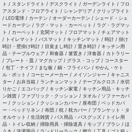
ト / スタンドライト / デスクライト / ガーデンライト / フロ
アスタンド・フロアライト / シャンデリア / クリップライト
/ LED電球 / カーテン / オーダーカーテン / シェード・シェ
ードカーテン / ラグ・マット・カーペット / ラグ・ラグマッ
ト / カーペット / 玄関マット / フロアマット / チェアマット
/ トイレマット / バスマット / キッチンマット / 時計 / 掛け
時計・壁掛け時計 / 目覚まし時計 / 置き時計 / キッチン用
品・テーブルウェア / 和食器 / 箸置き / 洋食器 / カトラリー
/ プレート・皿 / マグカップ / グラス・コップ / コースター
/ 包丁・ナイフ / まな板 / 鍋・フライパン / やかん・ケト
ル・ポット / コーヒーメーカー / メイソンジャー / キャニス
ター / お弁当箱 / ランチョンマット / テーブルクロス / 水切
りかご / エコバッグ / キッチン家電 / キッチン用品・キッチ
ン雑貨 / ファブリック・クッション / タオル / ソファーカバ
ー / クッション / クッションカバー / 座布団 / ベッドカバ
ー・ベッドリネン / 布団 / 枕 / 枕カバー / ブランケット・タ
オルケット / 生活雑貨 / バス用品・バスグッズ / トイレ用
品・トイレ収納 / 掃除用具・掃除道具 / モップ / ブラシ / ほ
うき / 洗濯用品 / ランドリーラック / 脚立 / 工具 / ゴミ箱・