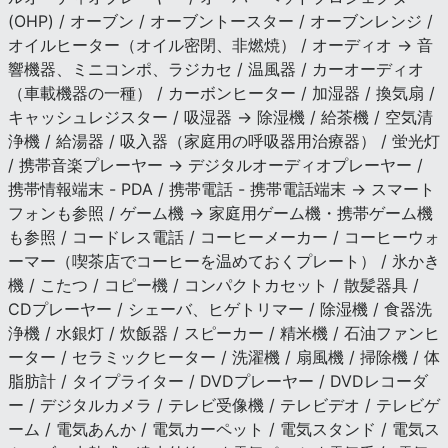
(OHP) / オーブン / オーブントースター / オーブンレンジ /
オイルヒーター（オイル密閉、非燃焼） / オーディオ → 音
響機器、ミニコンポ、ラジカセ / 温風器 / カーオーディオ
（車載機器の一種） / カーボンヒーター / 加湿器 / 換気扇 /
キャッシュレジスター / 吸湿器 → 除湿機 / 給茶機 / 空気清
浄機 / 給湯器 / 吸入器（家庭用の呼吸器用治療器） / 蛍光灯
/ 携帯音楽プレーヤー → デジタルオーディオプレーヤー /
携帯情報端末 - PDA / 携帯電話 - 携帯電話端末 → スマート
フォンも参照 / ゲーム機 → 家庭用ゲーム機・携帯ゲーム機
も参照 / コードレス電話 / コーヒーメーカー / コーヒーウォ
ーマー（喫茶店でコーヒーを温めておくプレート） / 氷かき
機 / こたつ / コピー機 / コンパクトカセット / 散髪器具 /
CDプレーヤー / シェーバ、ヒゲトリマー / 除湿機 / 食器洗
浄機 / 水銀灯 / 炊飯器 / スピーカー / 精米機 / 石油ファンヒ
ーター / セラミックヒーター / 洗濯機 / 扇風機 / 掃除機 / 体
脂肪計 / タイプライター / DVDプレーヤー / DVDレコーダ
ー / デジタルカメラ / テレビ受像機 / テレビデオ / テレビゲ
ーム / 電気あんか / 電気カーペット / 電気スタンド / 電気ス