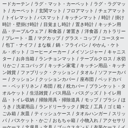
ードカーテン / ラグ・マット・カーペット / ラグ・ラグマッ
ト / カーペット / 玄関マット / フロアマット / チェアマット
/ トイレマット / バスマット / キッチンマット / 時計 / 掛け
時計・壁掛け時計 / 目覚まし時計 / 置き時計 / キッチン用
品・テーブルウェア / 和食器 / 箸置き / 洋食器 / カトラリー
/ プレート・皿 / マグカップ / グラス・コップ / コースター
/ 包丁・ナイフ / まな板 / 鍋・フライパン / やかん・ケト
ル・ポット / コーヒーメーカー / メイソンジャー / キャニス
ター / お弁当箱 / ランチョンマット / テーブルクロス / 水切
りかご / エコバッグ / キッチン家電 / キッチン用品・キッチ
ン雑貨 / ファブリック・クッション / タオル / ソファーカバ
ー / クッション / クッションカバー / 座布団 / ベッドカバ
ー・ベッドリネン / 布団 / 枕 / 枕カバー / ブランケット・タ
オルケット / 生活雑貨 / バス用品・バスグッズ / トイレ用
品・トイレ収納 / 掃除用具・掃除道具 / モップ / ブラシ / ほ
うき / 洗濯用品 / ランドリーラック / 脚立 / 工具 / ゴミ箱・
ごみ箱 / 灰皿 / ティッシュケース / タオルハンガー / スリッ
パ / バスケット・かご / おもちゃ箱 / 小物入れ / アクセサリ
ーケース / 文房具・文具 / ブックスタンド / 衣装ケース / イ