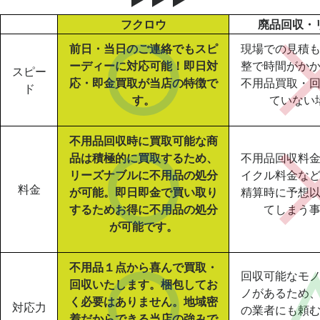
フクロウ
廃品回収・
前日・当日のご連絡でもスピ
現場での見積
ーディーに対応可能！即日対
整で時間がか
スピー
応・即金買取が当店の特徴で
不用品買取・
ド
す。
ていない
不用品回収時に買取可能な商
品は積極的に買取するため、
不用品回収料
リーズナブルに不用品の処分
イクル料金な
料金
が可能。即日即金で買い取り
精算時に予想
するためお得に不用品の処分
てしまう
が可能です。
不用品１点から喜んで買取・
回収可能なモ
回収いたします。梱包してお
ノがあるため
く必要はありません。地域密
対応力
の業者にも頼
着だからできる当店の強みで