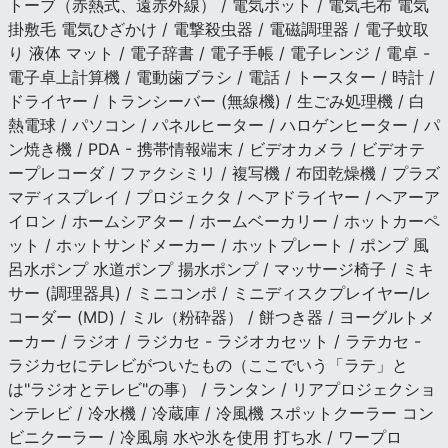
トーブ（赤熱式、遠赤外線） / 電気ポット / 電気毛布 電気
掛敷毛 電気ひざかけ / 電撃殺虫器 / 電磁調理器 / 電子蚊取
り 液体 マット / 電子辞書 / 電子手帳 / 電子レンジ / 電卓 -
電子卓上計算機 / 電動歯ブラシ / 電話 / トースター / 時計 /
ドライヤー / トランシーバー (無線機) / 生ごみ処理機 / 白
熱電球 / パソコン / パネルヒーター / ハロゲンヒーター / パ
ン焼き機 / PDA - 携帯情報端末 / ビデオカメラ / ビデオテ
ープレコーダ / ファクシミリ / 複写機 / 布団乾燥機 / プラズ
マディスプレイ / プロジェクタ / ヘアドライヤー / ヘアーア
イロン / ホームシアター / ホームベーカリー / ホットカーペ
ット / ホットサンドメーカー / ホットプレート / ポンプ 風
呂水ポンプ 水道ポンプ 揚水ポンプ / マッサージ椅子 / ミキ
サー (調理器具) / ミニコンポ / ミニディスクプレイヤー/レ
コーダー (MD) / ミル（粉砕器） / 餅つき器 / ヨーグルトメ
ーカー / ラジオ / ラジカセ - ラジオカセット / ラテカセ -
ラジカセにテレビがついたもの（ここでいう「ラテ」と
は"ラジオとテレビ"の事） / ランタン / リアプロジェクショ
ンテレビ / 冷水機 / 冷蔵庫 / 冷風機 スポットクーラー コン
ビニクーラー / 冷風扇 水や氷を使用 打ち水 / ワープロ