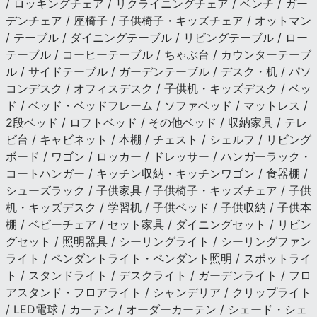
/ ロッキングチェア / リクライニングチェア / ベンチ / ガー
デンチェア / 座椅子 / 子供椅子・キッズチェア / オットマン
/ テーブル / ダイニングテーブル / リビングテーブル / ロー
テーブル / コーヒーテーブル / ちゃぶ台 / カウンターテーブ
ル / サイドテーブル / ガーデンテーブル / デスク・机 / パソ
コンデスク / オフィスデスク / 子供机・キッズデスク / ベッ
ド / ベッド・ベッドフレーム / ソファベッド / マットレス /
2段ベッド / ロフトベッド / その他ベッド / 収納家具 / テレ
ビ台 / キャビネット / 本棚 / チェスト / シェルフ / リビング
ボード / ワゴン / ロッカー / ドレッサー / ハンガーラック・
コートハンガー / キッチン収納・キッチンワゴン / 食器棚 /
シューズラック / 子供家具 / 子供椅子・キッズチェア / 子供
机・キッズデスク / 学習机 / 子供ベッド / 子供収納 / 子供本
棚 / ベビーチェア / セット家具 / ダイニングセット / リビン
グセット / 照明器具 / シーリングライト / シーリングファン
ライト / ペンダントライト・ペンダント照明 / スポットライ
ト / スタンドライト / デスクライト / ガーデンライト / フロ
アスタンド・フロアライト / シャンデリア / クリップライト
/ LED電球 / カーテン / オーダーカーテン / シェード・シェ