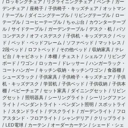
/ ロッキングチェア / リクライニングチェア / ベンチ / ガー
デンチェア / 座椅子 / 子供椅子・キッズチェア / オットマン
/ テーブル / ダイニングテーブル / リビングテーブル / ロー
テーブル / コーヒーテーブル / ちゃぶ台 / カウンターテーブ
ル / サイドテーブル / ガーデンテーブル / デスク・机 / パソ
コンデスク / オフィスデスク / 子供机・キッズデスク / ベッ
ド / ベッド・ベッドフレーム / ソファベッド / マットレス /
2段ベッド / ロフトベッド / その他ベッド / 収納家具 / テレ
ビ台 / キャビネット / 本棚 / チェスト / シェルフ / リビング
ボード / ワゴン / ロッカー / ドレッサー / ハンガーラック・
コートハンガー / キッチン収納・キッチンワゴン / 食器棚 /
シューズラック / 子供家具 / 子供椅子・キッズチェア / 子供
机・キッズデスク / 学習机 / 子供ベッド / 子供収納 / 子供本
棚 / ベビーチェア / セット家具 / ダイニングセット / リビン
グセット / 照明器具 / シーリングライト / シーリングファン
ライト / ペンダントライト・ペンダント照明 / スポットライ
ト / スタンドライト / デスクライト / ガーデンライト / フロ
アスタンド・フロアライト / シャンデリア / クリップライト
/ LED電球 / カーテン / オーダーカーテン / シェード・シェ