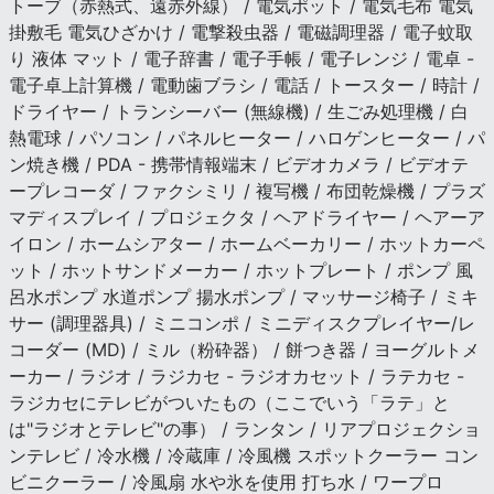
トーブ（赤熱式、遠赤外線） / 電気ポット / 電気毛布 電気
掛敷毛 電気ひざかけ / 電撃殺虫器 / 電磁調理器 / 電子蚊取
り 液体 マット / 電子辞書 / 電子手帳 / 電子レンジ / 電卓 -
電子卓上計算機 / 電動歯ブラシ / 電話 / トースター / 時計 /
ドライヤー / トランシーバー (無線機) / 生ごみ処理機 / 白
熱電球 / パソコン / パネルヒーター / ハロゲンヒーター / パ
ン焼き機 / PDA - 携帯情報端末 / ビデオカメラ / ビデオテ
ープレコーダ / ファクシミリ / 複写機 / 布団乾燥機 / プラズ
マディスプレイ / プロジェクタ / ヘアドライヤー / ヘアーア
イロン / ホームシアター / ホームベーカリー / ホットカーペ
ット / ホットサンドメーカー / ホットプレート / ポンプ 風
呂水ポンプ 水道ポンプ 揚水ポンプ / マッサージ椅子 / ミキ
サー (調理器具) / ミニコンポ / ミニディスクプレイヤー/レ
コーダー (MD) / ミル（粉砕器） / 餅つき器 / ヨーグルトメ
ーカー / ラジオ / ラジカセ - ラジオカセット / ラテカセ -
ラジカセにテレビがついたもの（ここでいう「ラテ」と
は"ラジオとテレビ"の事） / ランタン / リアプロジェクショ
ンテレビ / 冷水機 / 冷蔵庫 / 冷風機 スポットクーラー コン
ビニクーラー / 冷風扇 水や氷を使用 打ち水 / ワープロ