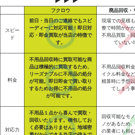
フクロウ
廃品回収・
前日・当日のご連絡でもスピ
現場での見積
ーディーに対応可能！即日対
整で時間がか
スピー
応・即金買取が当店の特徴で
不用品買取・
ド
す。
ていない
不用品回収時に買取可能な商
品は積極的に買取するため、
不用品回収料
リーズナブルに不用品の処分
イクル料金な
料金
が可能。即日即金で買い取り
精算時に予想
するためお得に不用品の処分
てしまう
が可能です。
不用品１点から喜んで買取・
回収可能なモ
回収いたします。梱包してお
ノがあるため
く必要はありません。地域密
対応力
の業者にも頼
着だからできる当店の強みで