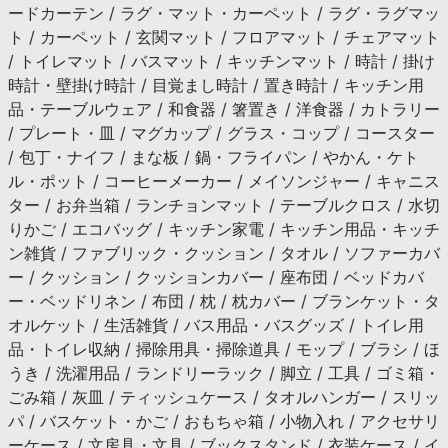
ードカーテン / ラグ・マット・カーペット / ラグ・ラグマッ
ト / カーペット / 玄関マット / フロアマット / チェアマット
/ トイレマット / バスマット / キッチンマット / 時計 / 掛け
時計・壁掛け時計 / 目覚まし時計 / 置き時計 / キッチン用
品・テーブルウェア / 和食器 / 箸置き / 洋食器 / カトラリー
/ プレート・皿 / マグカップ / グラス・コップ / コースター
/ 包丁・ナイフ / まな板 / 鍋・フライパン / やかん・ケト
ル・ポット / コーヒーメーカー / メイソンジャー / キャニス
ター / お弁当箱 / ランチョンマット / テーブルクロス / 水切
りかご / エコバッグ / キッチン家電 / キッチン用品・キッチ
ン雑貨 / ファブリック・クッション / タオル / ソファーカバ
ー / クッション / クッションカバー / 座布団 / ベッドカバ
ー・ベッドリネン / 布団 / 枕 / 枕カバー / ブランケット・タ
オルケット / 生活雑貨 / バス用品・バスグッズ / トイレ用
品・トイレ収納 / 掃除用具・掃除道具 / モップ / ブラシ / ほ
うき / 洗濯用品 / ランドリーラック / 脚立 / 工具 / ゴミ箱・
ごみ箱 / 灰皿 / ティッシュケース / タオルハンガー / スリッ
パ / バスケット・かご / おもちゃ箱 / 小物入れ / アクセサリ
ーケース / 文房具・文具 / ブックスタンド / 衣装ケース / イ