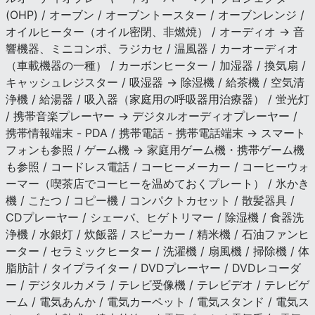
(OHP) / オーブン / オーブントースター / オーブンレンジ /
オイルヒーター（オイル密閉、非燃焼） / オーディオ → 音
響機器、ミニコンポ、ラジカセ / 温風器 / カーオーディオ
（車載機器の一種） / カーボンヒーター / 加湿器 / 換気扇 /
キャッシュレジスター / 吸湿器 → 除湿機 / 給茶機 / 空気清
浄機 / 給湯器 / 吸入器（家庭用の呼吸器用治療器） / 蛍光灯
/ 携帯音楽プレーヤー → デジタルオーディオプレーヤー /
携帯情報端末 - PDA / 携帯電話 - 携帯電話端末 → スマート
フォンも参照 / ゲーム機 → 家庭用ゲーム機・携帯ゲーム機
も参照 / コードレス電話 / コーヒーメーカー / コーヒーウォ
ーマー（喫茶店でコーヒーを温めておくプレート） / 氷かき
機 / こたつ / コピー機 / コンパクトカセット / 散髪器具 /
CDプレーヤー / シェーバ、ヒゲトリマー / 除湿機 / 食器洗
浄機 / 水銀灯 / 炊飯器 / スピーカー / 精米機 / 石油ファンヒ
ーター / セラミックヒーター / 洗濯機 / 扇風機 / 掃除機 / 体
脂肪計 / タイプライター / DVDプレーヤー / DVDレコーダ
ー / デジタルカメラ / テレビ受像機 / テレビデオ / テレビゲ
ーム / 電気あんか / 電気カーペット / 電気スタンド / 電気ス