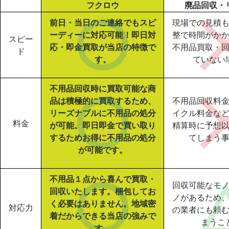
フクロウ
廃品回収・
前日・当日のご連絡でもスピ
現場での見積
ーディーに対応可能！即日対
整で時間がか
スピー
応・即金買取が当店の特徴で
不用品買取・
ド
す。
ていない
不用品回収時に買取可能な商
品は積極的に買取するため、
不用品回収料
リーズナブルに不用品の処分
イクル料金な
料金
が可能。即日即金で買い取り
精算時に予想
するためお得に不用品の処分
てしまう
が可能です。
不用品１点から喜んで買取・
回収可能なモ
回収いたします。梱包してお
ノがあるため
く必要はありません。地域密
対応力
の業者にも頼
着だからできる当店の強みで
まうこ
す。