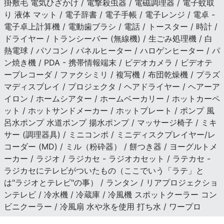
掛敷毛 電気ひざかけ / 電撃殺虫器 / 電磁調理器 / 電子蚊取
り 液体 マット / 電子辞書 / 電子手帳 / 電子レンジ / 電卓 -
電子卓上計算機 / 電動歯ブラシ / 電話 / トースター / 時計 /
ドライヤー / トランシーバー (無線機) / 生ごみ処理機 / 白
熱電球 / パソコン / パネルヒーター / ハロゲンヒーター / パ
ン焼き機 / PDA - 携帯情報端末 / ビデオカメラ / ビデオテ
ープレコーダ / ファクシミリ / 複写機 / 布団乾燥機 / プラズ
マディスプレイ / プロジェクタ / ヘアドライヤー / ヘアーア
イロン / ホームシアター / ホームベーカリー / ホットカーペ
ット / ホットサンドメーカー / ホットプレート / ポンプ 風
呂水ポンプ 水道ポンプ 揚水ポンプ / マッサージ椅子 / ミキ
サー (調理器具) / ミニコンポ / ミニディスクプレイヤー/レ
コーダー (MD) / ミル（粉砕器） / 餅つき器 / ヨーグルトメ
ーカー / ラジオ / ラジカセ - ラジオカセット / ラテカセ -
ラジカセにテレビがついたもの（ここでいう「ラテ」と
は"ラジオとテレビ"の事） / ランタン / リアプロジェクショ
ンテレビ / 冷水機 / 冷蔵庫 / 冷風機 スポットクーラー コン
ビニクーラー / 冷風扇 水や氷を使用 打ち水 / ワープロ