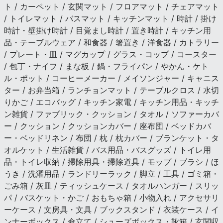
ト / カーペット / 玄関マット / フロアマット / チェアマット
/ トイレマット / バスマット / キッチンマット / 時計 / 掛け
時計・壁掛け時計 / 目覚まし時計 / 置き時計 / キッチン用
品・テーブルウェア / 和食器 / 箸置き / 洋食器 / カトラリー
/ プレート・皿 / マグカップ / グラス・コップ / コースター
/ 包丁・ナイフ / まな板 / 鍋・フライパン / やかん・ケト
ル・ポット / コーヒーメーカー / メイソンジャー / キャニス
ター / お弁当箱 / ランチョンマット / テーブルクロス / 水切
りかご / エコバッグ / キッチン家電 / キッチン用品・キッチ
ン雑貨 / ファブリック・クッション / タオル / ソファーカバ
ー / クッション / クッションカバー / 座布団 / ベッドカバ
ー・ベッドリネン / 布団 / 枕 / 枕カバー / ブランケット・タ
オルケット / 生活雑貨 / バス用品・バスグッズ / トイレ用
品・トイレ収納 / 掃除用具・掃除道具 / モップ / ブラシ / ほ
うき / 洗濯用品 / ランドリーラック / 脚立 / 工具 / ゴミ箱・
ごみ箱 / 灰皿 / ティッシュケース / タオルハンガー / スリッ
パ / バスケット・かご / おもちゃ箱 / 小物入れ / アクセサリ
ーケース / 文房具・文具 / ブックスタンド / 衣装ケース / イ
ンナーボックス / 傘立て / シューズボックス・靴箱 / 玄関収