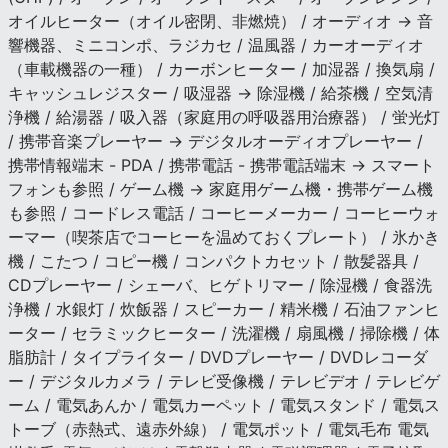
オイルヒーター（オイル密閉、非燃焼） / オーディオ → 音
響機器、ミニコンポ、ラジカセ / 温風器 / カーオーディオ
（車載機器の一種） / カーボンヒーター / 加湿器 / 換気扇 /
キャッシュレジスター / 吸湿器 → 除湿機 / 給茶機 / 空気清
浄機 / 給湯器 / 吸入器（家庭用の呼吸器用治療器） / 蛍光灯
/ 携帯音楽プレーヤー → デジタルオーディオプレーヤー /
携帯情報端末 - PDA / 携帯電話 - 携帯電話端末 → スマート
フォンも参照 / ゲーム機 → 家庭用ゲーム機・携帯ゲーム機
も参照 / コードレス電話 / コーヒーメーカー / コーヒーウォ
ーマー（喫茶店でコーヒーを温めておくプレート） / 氷かき
機 / こたつ / コピー機 / コンパクトカセット / 散髪器具 /
CDプレーヤー / シェーバ、ヒゲトリマー / 除湿機 / 食器洗
浄機 / 水銀灯 / 炊飯器 / スピーカー / 精米機 / 石油ファンヒ
ーター / セラミックヒーター / 洗濯機 / 扇風機 / 掃除機 / 体
脂肪計 / タイプライター / DVDプレーヤー / DVDレコーダ
ー / デジタルカメラ / テレビ受像機 / テレビデオ / テレビゲ
ーム / 電気あんか / 電気カーペット / 電気スタンド / 電気ス
トーブ（赤熱式、遠赤外線） / 電気ポット / 電気毛布 電気