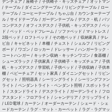
デンチェア / 座椅子 / 子供椅子・キッズチェア / オットマン
/ テーブル / ダイニングテーブル / リビングテーブル / ロー
テーブル / コーヒーテーブル / ちゃぶ台 / カウンターテーブ
ル / サイドテーブル / ガーデンテーブル / デスク・机 / パソ
コンデスク / オフィスデスク / 子供机・キッズデスク / ベッ
ド / ベッド・ベッドフレーム / ソファベッド / マットレス /
2段ベッド / ロフトベッド / その他ベッド / 収納家具 / テレ
ビ台 / キャビネット / 本棚 / チェスト / シェルフ / リビング
ボード / ワゴン / ロッカー / ドレッサー / ハンガーラック・
コートハンガー / キッチン収納・キッチンワゴン / 食器棚 /
シューズラック / 子供家具 / 子供椅子・キッズチェア / 子供
机・キッズデスク / 学習机 / 子供ベッド / 子供収納 / 子供本
棚 / ベビーチェア / セット家具 / ダイニングセット / リビン
グセット / 照明器具 / シーリングライト / シーリングファン
ライト / ペンダントライト・ペンダント照明 / スポットライ
ト / スタンドライト / デスクライト / ガーデンライト / フロ
アスタンド・フロアライト / シャンデリア / クリップライト
/ LED電球 / カーテン / オーダーカーテン / シェード・シェ
ードカーテン / ラグ・マット・カーペット / ラグ・ラグマッ