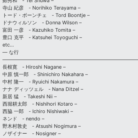
鄭秀和 - Tei Shuwa –
寺山 紀彦 - Norihiko Terayama –
トード・ボーンチェ - Tord Boontje –
ドナウィルソン - Donna Wilson –
富田 一彦 - Kazuhiko Tomita –
豊口 克平 - Katsuhei Toyoguchi –
etc…
— な行
———————————————————————————
長根寛 - Hiroshi Nagane –
中原 慎一郎 - Shinichiro Nakahara –
中村 隆一 - Ryuichi Nakamura –
ナナ ディッツェル - Nana Ditzel –
新居 猛 - Takeshi Nii –
西堀耕太郎 - Nishihori Kotaro –
西脇 一郎 - Ichiro Nishiwaki –
ネンド - nendo –
野木村敦史 - Atsushi Nogimura –
ノザイナー - Nosigner –