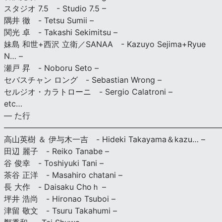
スタジオ 7.5 - Studio 7.5 –
隅井 徹 - Tetsu Sumii –
関光 卓 - Takashi Sekimitsu –
妹島 和世+西沢 立衛／SANAA - Kazuyo Sejima+Ryue
N… –
瀬戸 昇 - Noboru Seto –
セバスチャン ロング - Sebastian Wrong –
セルジオ・カラトローニ - Sergio Calatroni –
etc…
— た行
———————————————————————————
高山英樹 ＆ 伊与木一吉 - Hideki Takayama＆kazu… –
田辺 麗子 - Reiko Tanabe –
谷 俊幸 - Toshiyuki Tani –
茶谷 正洋 - Masahiro chatani –
長 大作 - Daisaku Choｈ –
坪井 浩尚 - Hironao Tsuboi –
津留 敬文 - Tsuru Takahumi –