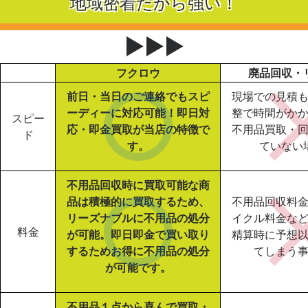
地域密着だから強い！
▶▶▶
フクロウ
廃品回収・
前日・当日のご連絡でもスピ
現場での見積
ーディーに対応可能！即日対
整で時間がか
スピー
応・即金買取が当店の特徴で
不用品買取・
ド
す。
ていない
不用品回収時に買取可能な商
品は積極的に買取するため、
不用品回収料
リーズナブルに不用品の処分
イクル料金な
料金
が可能。即日即金で買い取り
精算時に予想
するためお得に不用品の処分
てしまう
が可能です。
不用品１点から喜んで買取・