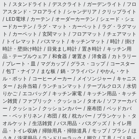
ト / スタンドライト / デスクライト / ガーデンライト / フロ
アスタンド・フロアライト / シャンデリア / クリップライト
/ LED電球 / カーテン / オーダーカーテン / シェード・シェ
ードカーテン / ラグ・マット・カーペット / ラグ・ラグマッ
ト / カーペット / 玄関マット / フロアマット / チェアマット
/ トイレマット / バスマット / キッチンマット / 時計 / 掛け
時計・壁掛け時計 / 目覚まし時計 / 置き時計 / キッチン用
品・テーブルウェア / 和食器 / 箸置き / 洋食器 / カトラリー
/ プレート・皿 / マグカップ / グラス・コップ / コースター
/ 包丁・ナイフ / まな板 / 鍋・フライパン / やかん・ケト
ル・ポット / コーヒーメーカー / メイソンジャー / キャニス
ター / お弁当箱 / ランチョンマット / テーブルクロス / 水切
りかご / エコバッグ / キッチン家電 / キッチン用品・キッチ
ン雑貨 / ファブリック・クッション / タオル / ソファーカバ
ー / クッション / クッションカバー / 座布団 / ベッドカバ
ー・ベッドリネン / 布団 / 枕 / 枕カバー / ブランケット・タ
オルケット / 生活雑貨 / バス用品・バスグッズ / トイレ用
品・トイレ収納 / 掃除用具・掃除道具 / モップ / ブラシ / ほ
うき / 洗濯用品 / ランドリーラック / 脚立 / 工具 / ゴミ箱・