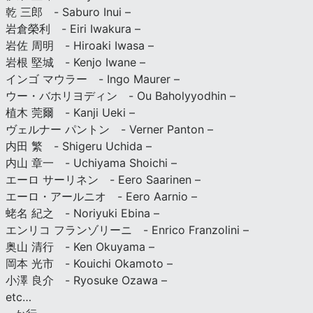
乾 三郎 - Saburo Inui –
岩倉榮利 - Eiri Iwakura –
岩佐 周明 - Hiroaki Iwasa –
岩根 堅城 - Kenjo Iwane –
インゴ マウラー - Ingo Maurer –
ウー・バホリヨディン - Ou Baholyyodhin –
植木 莞爾 - Kanji Ueki –
ヴェルナー パントン - Verner Panton –
内田 繁 - Shigeru Uchida –
内山 章一 - Uchiyama Shoichi –
エーロ サーリネン - Eero Saarinen –
エーロ・アールニオ - Eero Aarnio –
蛯名 紀之 - Noriyuki Ebina –
エンリコ フランゾリーニ - Enrico Franzolini –
奥山 清行 - Ken Okuyama –
岡本 光市 - Kouichi Okamoto –
小澤 良介 - Ryosuke Ozawa –
etc…