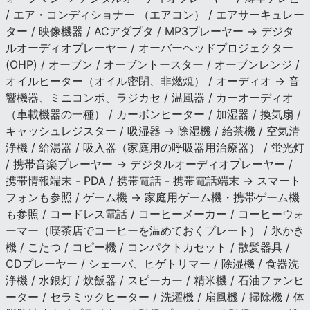
/ エア・コンディショナー （エアコン） / エアサーキュレー
ター / 映像機器 / ACアダプタ / MP3プレーヤー → デジタ
ルオーディオプレーヤー / オーバーヘッドプロジェクター
(OHP) / オーブン / オーブントースター / オーブンレンジ /
オイルヒーター（オイル密閉、非燃焼） / オーディオ → 音
響機器、ミニコンポ、ラジカセ / 温風器 / カーオーディオ
（車載機器の一種） / カーボンヒーター / 加湿器 / 換気扇 /
キャッシュレジスター / 吸湿器 → 除湿機 / 給茶機 / 空気清
浄機 / 給湯器 / 吸入器（家庭用の呼吸器用治療器） / 蛍光灯
/ 携帯音楽プレーヤー → デジタルオーディオプレーヤー /
携帯情報端末 - PDA / 携帯電話 - 携帯電話端末 → スマート
フォンも参照 / ゲーム機 → 家庭用ゲーム機・携帯ゲーム機
も参照 / コードレス電話 / コーヒーメーカー / コーヒーウォ
ーマー（喫茶店でコーヒーを温めておくプレート） / 氷かき
機 / こたつ / コピー機 / コンパクトカセット / 散髪器具 /
CDプレーヤー / シェーバ、ヒゲトリマー / 除湿機 / 食器洗
浄機 / 水銀灯 / 炊飯器 / スピーカー / 精米機 / 石油ファンヒ
ーター / セラミックヒーター / 洗濯機 / 扇風機 / 掃除機 / 体