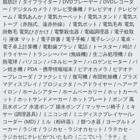
脂肪計 / タイプライター / DVDプレーヤー / DVDレコーダ
ー / デジタルカメラ / テレビ受像機 / テレビデオ / テレビゲ
ーム / 電気あんか / 電気カーペット / 電気スタンド / 電気ス
トーブ（赤熱式、遠赤外線） / 電気ポット / 電気毛布 電気
掛敷毛 電気ひざかけ / 電撃殺虫器 / 電磁調理器 / 電子蚊取
り 液体 マット / 電子辞書 / 電子手帳 / 電子レンジ / 電卓 -
電子卓上計算機 / 電動歯ブラシ / 電話 / トースター / 時計 /
ドライヤー / トランシーバー (無線機) / 生ごみ処理機 / 白
熱電球 / パソコン / パネルヒーター / ハロゲンヒーター / パ
ン焼き機 / PDA - 携帯情報端末 / ビデオカメラ / ビデオテ
ープレコーダ / ファクシミリ / 複写機 / 布団乾燥機 / プラズ
マディスプレイ / プロジェクタ / ヘアドライヤー / ヘアーア
イロン / ホームシアター / ホームベーカリー / ホットカーペ
ット / ホットサンドメーカー / ホットプレート / ポンプ 風
呂水ポンプ 水道ポンプ 揚水ポンプ / マッサージ椅子 / ミキ
サー (調理器具) / ミニコンポ / ミニディスクプレイヤー/レ
コーダー (MD) / ミル（粉砕器） / 餅つき器 / ヨーグルトメ
ーカー / ラジオ / ラジカセ - ラジオカセット / ラテカセ -
ラジカセにテレビがついたもの（ここでいう「ラテ」と