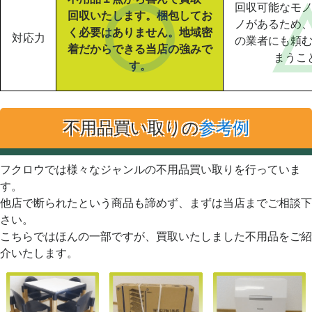
回収可能なモ
回収いたします。梱包してお
ノがあるため
く必要はありません。地域密
対応力
の業者にも頼
着だからできる当店の強みで
まうこ
す。
不用品買い取りの
参考例
フクロウでは様々なジャンルの不用品買い取りを行っていま
す。
他店で断られたという商品も諦めず、まずは当店までご相談下
さい。
こちらではほんの一部ですが、買取いたしました不用品をご紹
介いたします。