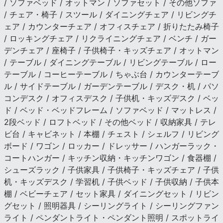
/ ソファベッド / オットマン / ソファセット / その他ソファ
/ チェア・椅子 / スツール / ダイニングチェア / リビングチ
ェア / カウンターチェア / オフィスチェア / 折りたたみ椅子
/ ロッキングチェア / リクライニングチェア / ベンチ / ガー
デンチェア / 座椅子 / 子供椅子・キッズチェア / オットマン
/ テーブル / ダイニングテーブル / リビングテーブル / ロー
テーブル / コーヒーテーブル / ちゃぶ台 / カウンターテーブ
ル / サイドテーブル / ガーデンテーブル / デスク・机 / パソ
コンデスク / オフィスデスク / 子供机・キッズデスク / ベッ
ド / ベッド・ベッドフレーム / ソファベッド / マットレス /
2段ベッド / ロフトベッド / その他ベッド / 収納家具 / テレ
ビ台 / キャビネット / 本棚 / チェスト / シェルフ / リビング
ボード / ワゴン / ロッカー / ドレッサー / ハンガーラック・
コートハンガー / キッチン収納・キッチンワゴン / 食器棚 /
シューズラック / 子供家具 / 子供椅子・キッズチェア / 子供
机・キッズデスク / 学習机 / 子供ベッド / 子供収納 / 子供本
棚 / ベビーチェア / セット家具 / ダイニングセット / リビン
グセット / 照明器具 / シーリングライト / シーリングファン
ライト / ペンダントライト・ペンダント照明 / スポットライ