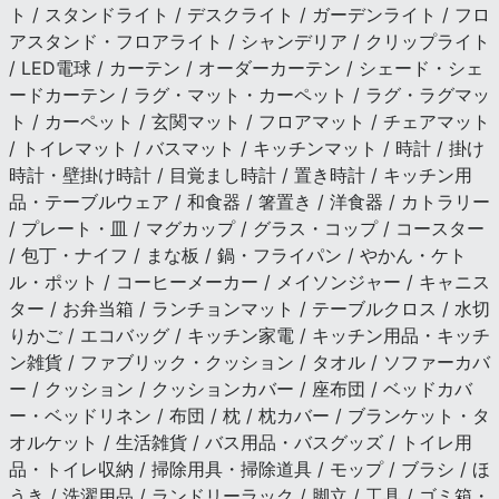
ト / スタンドライト / デスクライト / ガーデンライト / フロ
アスタンド・フロアライト / シャンデリア / クリップライト
/ LED電球 / カーテン / オーダーカーテン / シェード・シェ
ードカーテン / ラグ・マット・カーペット / ラグ・ラグマッ
ト / カーペット / 玄関マット / フロアマット / チェアマット
/ トイレマット / バスマット / キッチンマット / 時計 / 掛け
時計・壁掛け時計 / 目覚まし時計 / 置き時計 / キッチン用
品・テーブルウェア / 和食器 / 箸置き / 洋食器 / カトラリー
/ プレート・皿 / マグカップ / グラス・コップ / コースター
/ 包丁・ナイフ / まな板 / 鍋・フライパン / やかん・ケト
ル・ポット / コーヒーメーカー / メイソンジャー / キャニス
ター / お弁当箱 / ランチョンマット / テーブルクロス / 水切
りかご / エコバッグ / キッチン家電 / キッチン用品・キッチ
ン雑貨 / ファブリック・クッション / タオル / ソファーカバ
ー / クッション / クッションカバー / 座布団 / ベッドカバ
ー・ベッドリネン / 布団 / 枕 / 枕カバー / ブランケット・タ
オルケット / 生活雑貨 / バス用品・バスグッズ / トイレ用
品・トイレ収納 / 掃除用具・掃除道具 / モップ / ブラシ / ほ
うき / 洗濯用品 / ランドリーラック / 脚立 / 工具 / ゴミ箱・