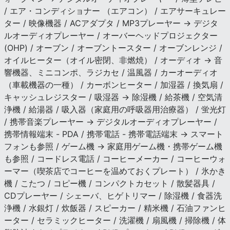
/ エア・コンディショナー （エアコン） / エアサーキュレー
ター / 映像機器 / ACアダプタ / MP3プレーヤー → デジタ
ルオーディオプレーヤー / オーバーヘッドプロジェクター
(OHP) / オーブン / オーブントースター / オーブンレンジ /
オイルヒーター（オイル密閉、非燃焼） / オーディオ → 音
響機器、ミニコンポ、ラジカセ / 温風器 / カーオーディオ
（車載機器の一種） / カーボンヒーター / 加湿器 / 換気扇 /
キャッシュレジスター / 吸湿器 → 除湿機 / 給茶機 / 空気清
浄機 / 給湯器 / 吸入器（家庭用の呼吸器用治療器） / 蛍光灯
/ 携帯音楽プレーヤー → デジタルオーディオプレーヤー /
携帯情報端末 - PDA / 携帯電話 - 携帯電話端末 → スマート
フォンも参照 / ゲーム機 → 家庭用ゲーム機・携帯ゲーム機
も参照 / コードレス電話 / コーヒーメーカー / コーヒーウォ
ーマー（喫茶店でコーヒーを温めておくプレート） / 氷かき
機 / こたつ / コピー機 / コンパクトカセット / 散髪器具 /
CDプレーヤー / シェーバ、ヒゲトリマー / 除湿機 / 食器洗
浄機 / 水銀灯 / 炊飯器 / スピーカー / 精米機 / 石油ファンヒ
ーター / セラミックヒーター / 洗濯機 / 扇風機 / 掃除機 / 体