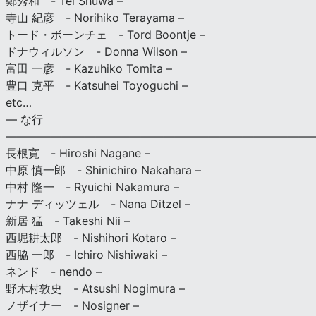
鄭秀和 - Tei Shuwa –
寺山 紀彦 - Norihiko Terayama –
トード・ボーンチェ - Tord Boontje –
ドナウィルソン - Donna Wilson –
富田 一彦 - Kazuhiko Tomita –
豊口 克平 - Katsuhei Toyoguchi –
etc…
— な行
———————————————————————————
長根寛 - Hiroshi Nagane –
中原 慎一郎 - Shinichiro Nakahara –
中村 隆一 - Ryuichi Nakamura –
ナナ ディッツェル - Nana Ditzel –
新居 猛 - Takeshi Nii –
西堀耕太郎 - Nishihori Kotaro –
西脇 一郎 - Ichiro Nishiwaki –
ネンド - nendo –
野木村敦史 - Atsushi Nogimura –
ノザイナー - Nosigner –