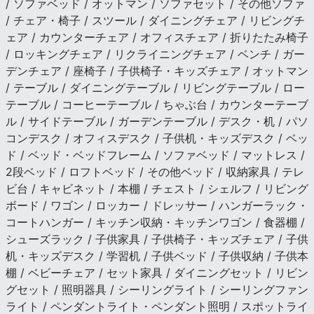
/ ソファベッド / オットマン / ソファセット / その他ソファ
/ チェア・椅子 / スツール / ダイニングチェア / リビングチ
ェア / カウンターチェア / オフィスチェア / 折りたたみ椅子
/ ロッキングチェア / リクライニングチェア / ベンチ / ガー
デンチェア / 座椅子 / 子供椅子・キッズチェア / オットマン
/ テーブル / ダイニングテーブル / リビングテーブル / ロー
テーブル / コーヒーテーブル / ちゃぶ台 / カウンターテーブ
ル / サイドテーブル / ガーデンテーブル / デスク・机 / パソ
コンデスク / オフィスデスク / 子供机・キッズデスク / ベッ
ド / ベッド・ベッドフレーム / ソファベッド / マットレス /
2段ベッド / ロフトベッド / その他ベッド / 収納家具 / テレ
ビ台 / キャビネット / 本棚 / チェスト / シェルフ / リビング
ボード / ワゴン / ロッカー / ドレッサー / ハンガーラック・
コートハンガー / キッチン収納・キッチンワゴン / 食器棚 /
シューズラック / 子供家具 / 子供椅子・キッズチェア / 子供
机・キッズデスク / 学習机 / 子供ベッド / 子供収納 / 子供本
棚 / ベビーチェア / セット家具 / ダイニングセット / リビン
グセット / 照明器具 / シーリングライト / シーリングファン
ライト / ペンダントライト・ペンダント照明 / スポットライ