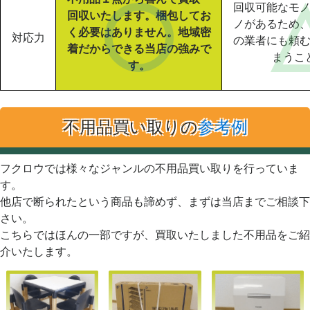
回収可能なモ
回収いたします。梱包してお
ノがあるため
く必要はありません。地域密
対応力
の業者にも頼
着だからできる当店の強みで
まうこ
す。
不用品買い取りの
参考例
フクロウでは様々なジャンルの不用品買い取りを行っていま
す。
他店で断られたという商品も諦めず、まずは当店までご相談下
さい。
こちらではほんの一部ですが、買取いたしました不用品をご紹
介いたします。