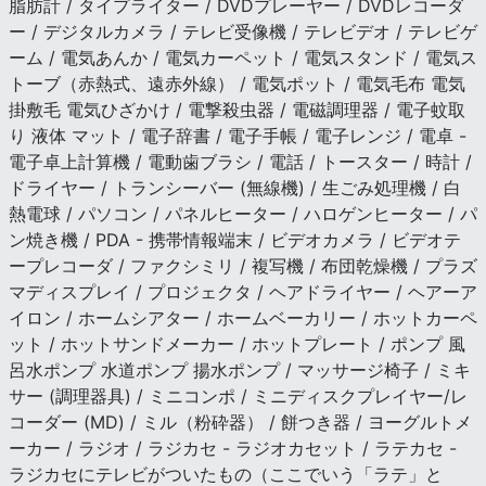
脂肪計 / タイプライター / DVDプレーヤー / DVDレコーダ
ー / デジタルカメラ / テレビ受像機 / テレビデオ / テレビゲ
ーム / 電気あんか / 電気カーペット / 電気スタンド / 電気ス
トーブ（赤熱式、遠赤外線） / 電気ポット / 電気毛布 電気
掛敷毛 電気ひざかけ / 電撃殺虫器 / 電磁調理器 / 電子蚊取
り 液体 マット / 電子辞書 / 電子手帳 / 電子レンジ / 電卓 -
電子卓上計算機 / 電動歯ブラシ / 電話 / トースター / 時計 /
ドライヤー / トランシーバー (無線機) / 生ごみ処理機 / 白
熱電球 / パソコン / パネルヒーター / ハロゲンヒーター / パ
ン焼き機 / PDA - 携帯情報端末 / ビデオカメラ / ビデオテ
ープレコーダ / ファクシミリ / 複写機 / 布団乾燥機 / プラズ
マディスプレイ / プロジェクタ / ヘアドライヤー / ヘアーア
イロン / ホームシアター / ホームベーカリー / ホットカーペ
ット / ホットサンドメーカー / ホットプレート / ポンプ 風
呂水ポンプ 水道ポンプ 揚水ポンプ / マッサージ椅子 / ミキ
サー (調理器具) / ミニコンポ / ミニディスクプレイヤー/レ
コーダー (MD) / ミル（粉砕器） / 餅つき器 / ヨーグルトメ
ーカー / ラジオ / ラジカセ - ラジオカセット / ラテカセ -
ラジカセにテレビがついたもの（ここでいう「ラテ」と