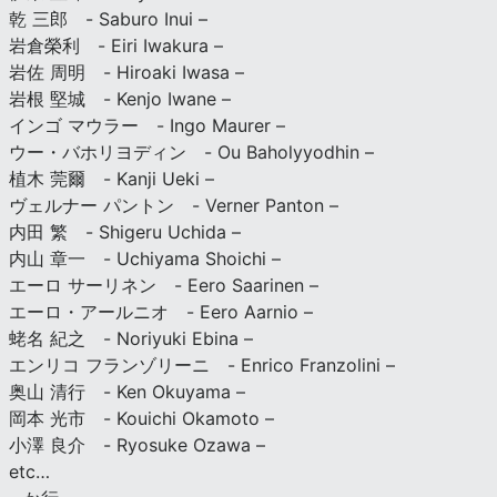
乾 三郎 - Saburo Inui –
岩倉榮利 - Eiri Iwakura –
岩佐 周明 - Hiroaki Iwasa –
岩根 堅城 - Kenjo Iwane –
インゴ マウラー - Ingo Maurer –
ウー・バホリヨディン - Ou Baholyyodhin –
植木 莞爾 - Kanji Ueki –
ヴェルナー パントン - Verner Panton –
内田 繁 - Shigeru Uchida –
内山 章一 - Uchiyama Shoichi –
エーロ サーリネン - Eero Saarinen –
エーロ・アールニオ - Eero Aarnio –
蛯名 紀之 - Noriyuki Ebina –
エンリコ フランゾリーニ - Enrico Franzolini –
奥山 清行 - Ken Okuyama –
岡本 光市 - Kouichi Okamoto –
小澤 良介 - Ryosuke Ozawa –
etc…