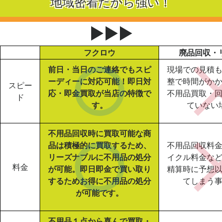
地域密着だから強い！
▶▶▶
フクロウ
廃品回収・
前日・当日のご連絡でもスピ
現場での見積
ーディーに対応可能！即日対
整で時間がか
スピー
応・即金買取が当店の特徴で
不用品買取・
ド
す。
ていない
不用品回収時に買取可能な商
品は積極的に買取するため、
不用品回収料
リーズナブルに不用品の処分
イクル料金な
料金
が可能。即日即金で買い取り
精算時に予想
するためお得に不用品の処分
てしまう
が可能です。
不用品１点から喜んで買取・