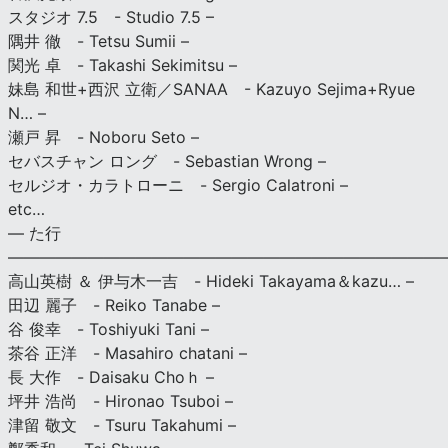
スタジオ 7.5 - Studio 7.5 –
隅井 徹 - Tetsu Sumii –
関光 卓 - Takashi Sekimitsu –
妹島 和世+西沢 立衛／SANAA - Kazuyo Sejima+Ryue
N… –
瀬戸 昇 - Noboru Seto –
セバスチャン ロング - Sebastian Wrong –
セルジオ・カラトローニ - Sergio Calatroni –
etc…
— た行
———————————————————————————
高山英樹 ＆ 伊与木一吉 - Hideki Takayama＆kazu… –
田辺 麗子 - Reiko Tanabe –
谷 俊幸 - Toshiyuki Tani –
茶谷 正洋 - Masahiro chatani –
長 大作 - Daisaku Choｈ –
坪井 浩尚 - Hironao Tsuboi –
津留 敬文 - Tsuru Takahumi –