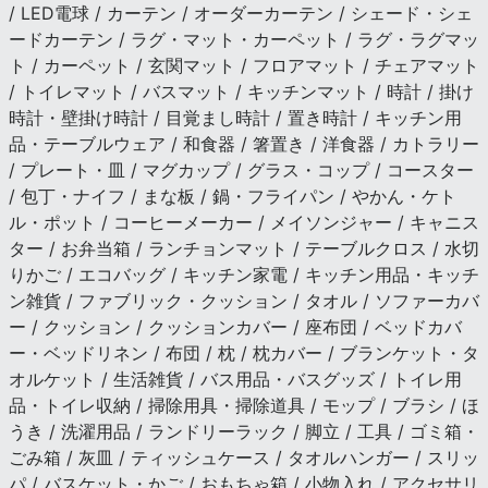
/ LED電球 / カーテン / オーダーカーテン / シェード・シェ
ードカーテン / ラグ・マット・カーペット / ラグ・ラグマッ
ト / カーペット / 玄関マット / フロアマット / チェアマット
/ トイレマット / バスマット / キッチンマット / 時計 / 掛け
時計・壁掛け時計 / 目覚まし時計 / 置き時計 / キッチン用
品・テーブルウェア / 和食器 / 箸置き / 洋食器 / カトラリー
/ プレート・皿 / マグカップ / グラス・コップ / コースター
/ 包丁・ナイフ / まな板 / 鍋・フライパン / やかん・ケト
ル・ポット / コーヒーメーカー / メイソンジャー / キャニス
ター / お弁当箱 / ランチョンマット / テーブルクロス / 水切
りかご / エコバッグ / キッチン家電 / キッチン用品・キッチ
ン雑貨 / ファブリック・クッション / タオル / ソファーカバ
ー / クッション / クッションカバー / 座布団 / ベッドカバ
ー・ベッドリネン / 布団 / 枕 / 枕カバー / ブランケット・タ
オルケット / 生活雑貨 / バス用品・バスグッズ / トイレ用
品・トイレ収納 / 掃除用具・掃除道具 / モップ / ブラシ / ほ
うき / 洗濯用品 / ランドリーラック / 脚立 / 工具 / ゴミ箱・
ごみ箱 / 灰皿 / ティッシュケース / タオルハンガー / スリッ
パ / バスケット・かご / おもちゃ箱 / 小物入れ / アクセサリ