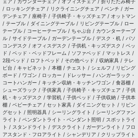
ェア / カウンターチェア / オフィスチェア / 折りたたみ椅子
/ ロッキングチェア / リクライニングチェア / ベンチ / ガー
デンチェア / 座椅子 / 子供椅子・キッズチェア / オットマン
/ テーブル / ダイニングテーブル / リビングテーブル / ロー
テーブル / コーヒーテーブル / ちゃぶ台 / カウンターテーブ
ル / サイドテーブル / ガーデンテーブル / デスク・机 / パソ
コンデスク / オフィスデスク / 子供机・キッズデスク / ベッ
ド / ベッド・ベッドフレーム / ソファベッド / マットレス /
2段ベッド / ロフトベッド / その他ベッド / 収納家具 / テレ
ビ台 / キャビネット / 本棚 / チェスト / シェルフ / リビング
ボード / ワゴン / ロッカー / ドレッサー / ハンガーラック・
コートハンガー / キッチン収納・キッチンワゴン / 食器棚 /
シューズラック / 子供家具 / 子供椅子・キッズチェア / 子供
机・キッズデスク / 学習机 / 子供ベッド / 子供収納 / 子供本
棚 / ベビーチェア / セット家具 / ダイニングセット / リビン
グセット / 照明器具 / シーリングライト / シーリングファン
ライト / ペンダントライト・ペンダント照明 / スポットライ
ト / スタンドライト / デスクライト / ガーデンライト / フロ
アスタンド・フロアライト / シャンデリア / クリップライト