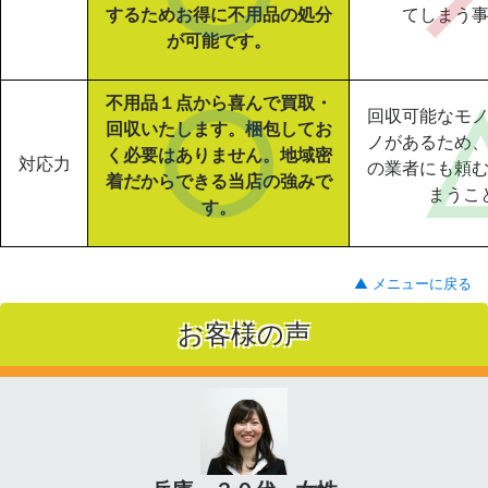
するためお得に不用品の処分
てしまう
が可能です。
不用品１点から喜んで買取・
回収可能なモ
回収いたします。梱包してお
ノがあるため
く必要はありません。地域密
対応力
の業者にも頼
着だからできる当店の強みで
まうこ
す。
▲ メニューに戻る
お客様の声