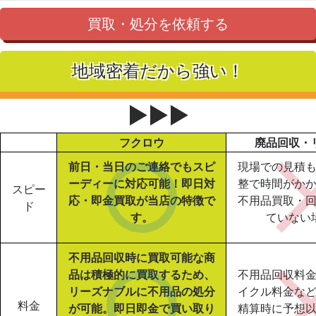
買取・処分を依頼する
地域密着だから強い！
▶▶▶
フクロウ
廃品回収・
前日・当日のご連絡でもスピ
現場での見積
ーディーに対応可能！即日対
整で時間がか
スピー
応・即金買取が当店の特徴で
不用品買取・
ド
す。
ていない
不用品回収時に買取可能な商
品は積極的に買取するため、
不用品回収料
リーズナブルに不用品の処分
イクル料金な
料金
が可能。即日即金で買い取り
精算時に予想