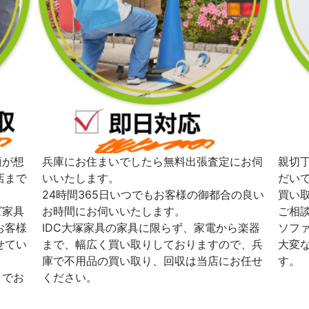
額が想
兵庫にお住まいでしたら無料出張査定にお伺
親切
店まで
いいたします。
だい
24時間365日いつでもお客様の御都合の良い
買い
ズ家具
お時間にお伺いいたします。
ご相
お客様
IDC大塚家具の家具に限らず、家電から楽器
ソフ
せてい
まで、幅広く買い取りしておりますので、兵
大変
庫で不用品の買い取り、回収は当店にお任せ
す。
までお
ください。