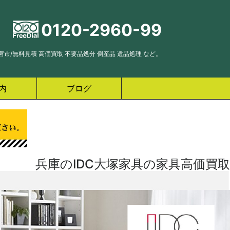
0120-2960-99
市/無料見積 高価買取 不要品処分 倒産品 遺品処理 など。
内
ブログ
兵庫のIDC大塚家具の家具高価買取