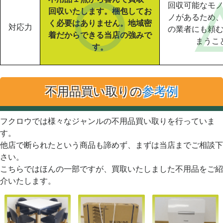
回収可能なモ
回収いたします。梱包してお
ノがあるため
く必要はありません。地域密
対応力
の業者にも頼
着だからできる当店の強みで
まうこ
す。
不用品買い取りの
参考例
フクロウでは様々なジャンルの不用品買い取りを行っていま
す。
他店で断られたという商品も諦めず、まずは当店までご相談下
さい。
こちらではほんの一部ですが、買取いたしました不用品をご紹
介いたします。