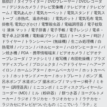
脂肪計 / タイプライター / DVDプレーヤー / DVDレコーダ
ー / デジタルカメラ / テレビ受像機 / テレビデオ / テレビゲ
ーム / 電気あんか / 電気カーペット / 電気スタンド / 電気ス
トーブ（赤熱式、遠赤外線） / 電気ポット / 電気毛布 電気
掛敷毛 電気ひざかけ / 電撃殺虫器 / 電磁調理器 / 電子蚊取
り 液体 マット / 電子辞書 / 電子手帳 / 電子レンジ / 電卓 -
電子卓上計算機 / 電動歯ブラシ / 電話 / トースター / 時計 /
ドライヤー / トランシーバー (無線機) / 生ごみ処理機 / 白
熱電球 / パソコン / パネルヒーター / ハロゲンヒーター / パ
ン焼き機 / PDA - 携帯情報端末 / ビデオカメラ / ビデオテ
ープレコーダ / ファクシミリ / 複写機 / 布団乾燥機 / プラズ
マディスプレイ / プロジェクタ / ヘアドライヤー / ヘアーア
イロン / ホームシアター / ホームベーカリー / ホットカーペ
ット / ホットサンドメーカー / ホットプレート / ポンプ 風
呂水ポンプ 水道ポンプ 揚水ポンプ / マッサージ椅子 / ミキ
サー (調理器具) / ミニコンポ / ミニディスクプレイヤー/レ
コーダー (MD) / ミル（粉砕器） / 餅つき器 / ヨーグルトメ
ーカー / ラジオ / ラジカセ - ラジオカセット / ラテカセ -
ラジカセにテレビがついたもの（ここでいう「ラテ」と