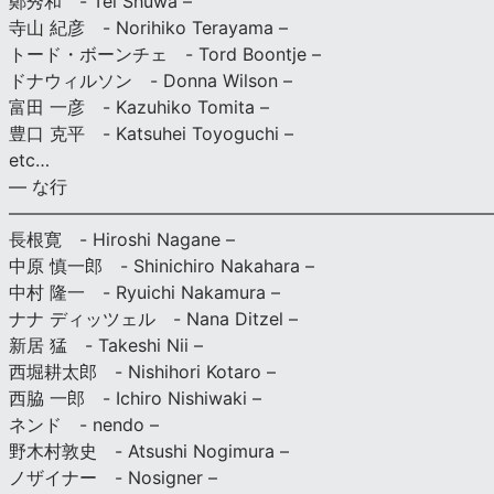
鄭秀和 - Tei Shuwa –
寺山 紀彦 - Norihiko Terayama –
トード・ボーンチェ - Tord Boontje –
ドナウィルソン - Donna Wilson –
富田 一彦 - Kazuhiko Tomita –
豊口 克平 - Katsuhei Toyoguchi –
etc…
— な行
———————————————————————————
長根寛 - Hiroshi Nagane –
中原 慎一郎 - Shinichiro Nakahara –
中村 隆一 - Ryuichi Nakamura –
ナナ ディッツェル - Nana Ditzel –
新居 猛 - Takeshi Nii –
西堀耕太郎 - Nishihori Kotaro –
西脇 一郎 - Ichiro Nishiwaki –
ネンド - nendo –
野木村敦史 - Atsushi Nogimura –
ノザイナー - Nosigner –