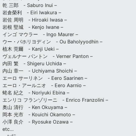
乾 三郎 - Saburo Inui –
岩倉榮利 - Eiri Iwakura –
岩佐 周明 - Hiroaki Iwasa –
岩根 堅城 - Kenjo Iwane –
インゴ マウラー - Ingo Maurer –
ウー・バホリヨディン - Ou Baholyyodhin –
植木 莞爾 - Kanji Ueki –
ヴェルナー パントン - Verner Panton –
内田 繁 - Shigeru Uchida –
内山 章一 - Uchiyama Shoichi –
エーロ サーリネン - Eero Saarinen –
エーロ・アールニオ - Eero Aarnio –
蛯名 紀之 - Noriyuki Ebina –
エンリコ フランゾリーニ - Enrico Franzolini –
奥山 清行 - Ken Okuyama –
岡本 光市 - Kouichi Okamoto –
小澤 良介 - Ryosuke Ozawa –
etc…