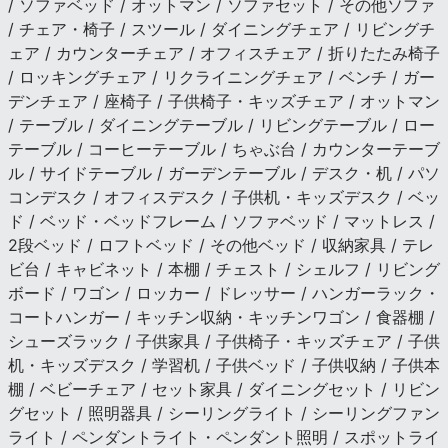
/ ソファベッド / オットマン / ソファセット / その他ソファ
/ チェア・椅子 / スツール / ダイニングチェア / リビングチ
ェア / カウンターチェア / オフィスチェア / 折りたたみ椅子
/ ロッキングチェア / リクライニングチェア / ベンチ / ガー
デンチェア / 座椅子 / 子供椅子・キッズチェア / オットマン
/ テーブル / ダイニングテーブル / リビングテーブル / ロー
テーブル / コーヒーテーブル / ちゃぶ台 / カウンターテーブ
ル / サイドテーブル / ガーデンテーブル / デスク・机 / パソ
コンデスク / オフィスデスク / 子供机・キッズデスク / ベッ
ド / ベッド・ベッドフレーム / ソファベッド / マットレス /
2段ベッド / ロフトベッド / その他ベッド / 収納家具 / テレ
ビ台 / キャビネット / 本棚 / チェスト / シェルフ / リビング
ボード / ワゴン / ロッカー / ドレッサー / ハンガーラック・
コートハンガー / キッチン収納・キッチンワゴン / 食器棚 /
シューズラック / 子供家具 / 子供椅子・キッズチェア / 子供
机・キッズデスク / 学習机 / 子供ベッド / 子供収納 / 子供本
棚 / ベビーチェア / セット家具 / ダイニングセット / リビン
グセット / 照明器具 / シーリングライト / シーリングファン
ライト / ペンダントライト・ペンダント照明 / スポットライ