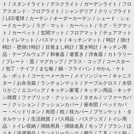
ト / スタンドライト / デスクライト / ガーデンライト / フロ
アスタンド・フロアライト / シャンデリア / クリップライト
/ LED電球 / カーテン / オーダーカーテン / シェード・シェ
ードカーテン / ラグ・マット・カーペット / ラグ・ラグマッ
ト / カーペット / 玄関マット / フロアマット / チェアマット
/ トイレマット / バスマット / キッチンマット / 時計 / 掛け
時計・壁掛け時計 / 目覚まし時計 / 置き時計 / キッチン用
品・テーブルウェア / 和食器 / 箸置き / 洋食器 / カトラリー
/ プレート・皿 / マグカップ / グラス・コップ / コースター
/ 包丁・ナイフ / まな板 / 鍋・フライパン / やかん・ケト
ル・ポット / コーヒーメーカー / メイソンジャー / キャニス
ター / お弁当箱 / ランチョンマット / テーブルクロス / 水切
りかご / エコバッグ / キッチン家電 / キッチン用品・キッチ
ン雑貨 / ファブリック・クッション / タオル / ソファーカバ
ー / クッション / クッションカバー / 座布団 / ベッドカバ
ー・ベッドリネン / 布団 / 枕 / 枕カバー / ブランケット・タ
オルケット / 生活雑貨 / バス用品・バスグッズ / トイレ用
品・トイレ収納 / 掃除用具・掃除道具 / モップ / ブラシ / ほ
うき / 洗濯用品 / ランドリーラック / 脚立 / 工具 / ゴミ箱・