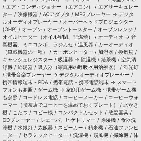
/ エア・コンディショナー （エアコン） / エアサーキュレー
ター / 映像機器 / ACアダプタ / MP3プレーヤー → デジタ
ルオーディオプレーヤー / オーバーヘッドプロジェクター
(OHP) / オーブン / オーブントースター / オーブンレンジ /
オイルヒーター（オイル密閉、非燃焼） / オーディオ → 音
響機器、ミニコンポ、ラジカセ / 温風器 / カーオーディオ
（車載機器の一種） / カーボンヒーター / 加湿器 / 換気扇 /
キャッシュレジスター / 吸湿器 → 除湿機 / 給茶機 / 空気清
浄機 / 給湯器 / 吸入器（家庭用の呼吸器用治療器） / 蛍光灯
/ 携帯音楽プレーヤー → デジタルオーディオプレーヤー /
携帯情報端末 - PDA / 携帯電話 - 携帯電話端末 → スマート
フォンも参照 / ゲーム機 → 家庭用ゲーム機・携帯ゲーム機
も参照 / コードレス電話 / コーヒーメーカー / コーヒーウォ
ーマー（喫茶店でコーヒーを温めておくプレート） / 氷かき
機 / こたつ / コピー機 / コンパクトカセット / 散髪器具 /
CDプレーヤー / シェーバ、ヒゲトリマー / 除湿機 / 食器洗
浄機 / 水銀灯 / 炊飯器 / スピーカー / 精米機 / 石油ファンヒ
ーター / セラミックヒーター / 洗濯機 / 扇風機 / 掃除機 / 体