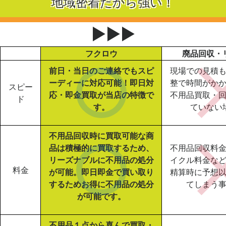
地域密着だから強い！
▶▶▶
フクロウ
廃品回収・
前日・当日のご連絡でもスピ
現場での見積
ーディーに対応可能！即日対
整で時間がか
スピー
応・即金買取が当店の特徴で
不用品買取・
ド
す。
ていない
不用品回収時に買取可能な商
品は積極的に買取するため、
不用品回収料
リーズナブルに不用品の処分
イクル料金な
料金
が可能。即日即金で買い取り
精算時に予想
するためお得に不用品の処分
てしまう
が可能です。
不用品１点から喜んで買取・