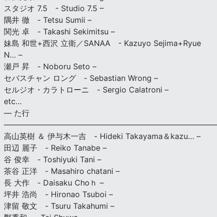
スタジオ 7.5 - Studio 7.5 –
隅井 徹 - Tetsu Sumii –
関光 卓 - Takashi Sekimitsu –
妹島 和世+西沢 立衛／SANAA - Kazuyo Sejima+Ryue
N… –
瀬戸 昇 - Noboru Seto –
セバスチャン ロング - Sebastian Wrong –
セルジオ・カラトローニ - Sergio Calatroni –
etc…
— た行
———————————————————————————
高山英樹 ＆ 伊与木一吉 - Hideki Takayama＆kazu… –
田辺 麗子 - Reiko Tanabe –
谷 俊幸 - Toshiyuki Tani –
茶谷 正洋 - Masahiro chatani –
長 大作 - Daisaku Choｈ –
坪井 浩尚 - Hironao Tsuboi –
津留 敬文 - Tsuru Takahumi –