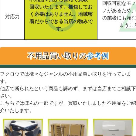
回収可能なモ
回収いたします。梱包してお
ノがあるため
く必要はありません。地域密
対応力
の業者にも頼
着だからできる当店の強みで
まうこ
す。
不用品買い取りの
参考例
フクロウでは様々なジャンルの不用品買い取りを行っていま
す。
他店で断られたという商品も諦めず、まずは当店までご相談下
さい。
こちらではほんの一部ですが、買取いたしました不用品をご紹
介いたします。