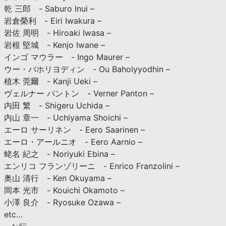
乾 三郎 - Saburo Inui –
岩倉榮利 - Eiri Iwakura –
岩佐 周明 - Hiroaki Iwasa –
岩根 堅城 - Kenjo Iwane –
インゴ マウラー - Ingo Maurer –
ウー・バホリヨディン - Ou Baholyyodhin –
植木 莞爾 - Kanji Ueki –
ヴェルナー パントン - Verner Panton –
内田 繁 - Shigeru Uchida –
内山 章一 - Uchiyama Shoichi –
エーロ サーリネン - Eero Saarinen –
エーロ・アールニオ - Eero Aarnio –
蛯名 紀之 - Noriyuki Ebina –
エンリコ フランゾリーニ - Enrico Franzolini –
奥山 清行 - Ken Okuyama –
岡本 光市 - Kouichi Okamoto –
小澤 良介 - Ryosuke Ozawa –
etc…