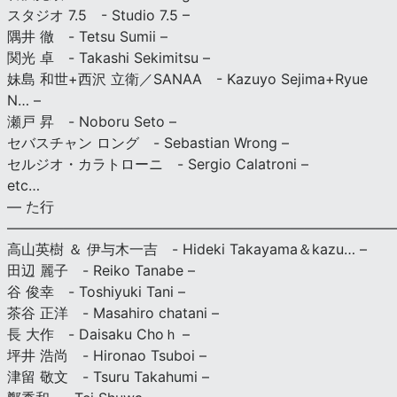
スタジオ 7.5 - Studio 7.5 –
隅井 徹 - Tetsu Sumii –
関光 卓 - Takashi Sekimitsu –
妹島 和世+西沢 立衛／SANAA - Kazuyo Sejima+Ryue
N… –
瀬戸 昇 - Noboru Seto –
セバスチャン ロング - Sebastian Wrong –
セルジオ・カラトローニ - Sergio Calatroni –
etc…
— た行
———————————————————————————
高山英樹 ＆ 伊与木一吉 - Hideki Takayama＆kazu… –
田辺 麗子 - Reiko Tanabe –
谷 俊幸 - Toshiyuki Tani –
茶谷 正洋 - Masahiro chatani –
長 大作 - Daisaku Choｈ –
坪井 浩尚 - Hironao Tsuboi –
津留 敬文 - Tsuru Takahumi –