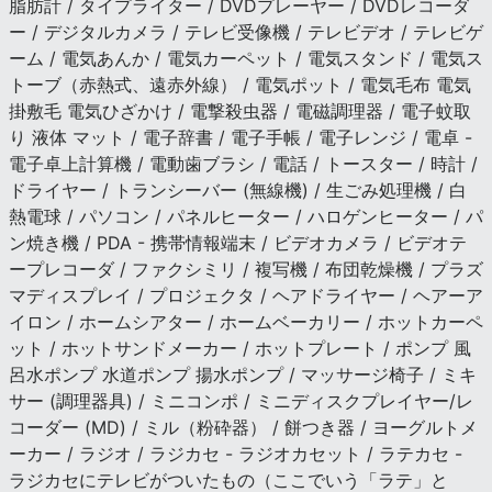
脂肪計 / タイプライター / DVDプレーヤー / DVDレコーダ
ー / デジタルカメラ / テレビ受像機 / テレビデオ / テレビゲ
ーム / 電気あんか / 電気カーペット / 電気スタンド / 電気ス
トーブ（赤熱式、遠赤外線） / 電気ポット / 電気毛布 電気
掛敷毛 電気ひざかけ / 電撃殺虫器 / 電磁調理器 / 電子蚊取
り 液体 マット / 電子辞書 / 電子手帳 / 電子レンジ / 電卓 -
電子卓上計算機 / 電動歯ブラシ / 電話 / トースター / 時計 /
ドライヤー / トランシーバー (無線機) / 生ごみ処理機 / 白
熱電球 / パソコン / パネルヒーター / ハロゲンヒーター / パ
ン焼き機 / PDA - 携帯情報端末 / ビデオカメラ / ビデオテ
ープレコーダ / ファクシミリ / 複写機 / 布団乾燥機 / プラズ
マディスプレイ / プロジェクタ / ヘアドライヤー / ヘアーア
イロン / ホームシアター / ホームベーカリー / ホットカーペ
ット / ホットサンドメーカー / ホットプレート / ポンプ 風
呂水ポンプ 水道ポンプ 揚水ポンプ / マッサージ椅子 / ミキ
サー (調理器具) / ミニコンポ / ミニディスクプレイヤー/レ
コーダー (MD) / ミル（粉砕器） / 餅つき器 / ヨーグルトメ
ーカー / ラジオ / ラジカセ - ラジオカセット / ラテカセ -
ラジカセにテレビがついたもの（ここでいう「ラテ」と