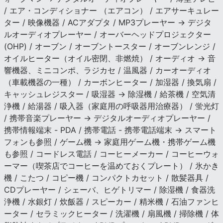
/ エア・コンディショナー （エアコン） / エアサーキュレー
ター / 映像機器 / ACアダプタ / MP3プレーヤー → デジタ
ルオーディオプレーヤー / オーバーヘッドプロジェクター
(OHP) / オーブン / オーブントースター / オーブンレンジ /
オイルヒーター（オイル密閉、非燃焼） / オーディオ → 音
響機器、ミニコンポ、ラジカセ / 温風器 / カーオーディオ
（車載機器の一種） / カーボンヒーター / 加湿器 / 換気扇 /
キャッシュレジスター / 吸湿器 → 除湿機 / 給茶機 / 空気清
浄機 / 給湯器 / 吸入器（家庭用の呼吸器用治療器） / 蛍光灯
/ 携帯音楽プレーヤー → デジタルオーディオプレーヤー /
携帯情報端末 - PDA / 携帯電話 - 携帯電話端末 → スマート
フォンも参照 / ゲーム機 → 家庭用ゲーム機・携帯ゲーム機
も参照 / コードレス電話 / コーヒーメーカー / コーヒーウォ
ーマー（喫茶店でコーヒーを温めておくプレート） / 氷かき
機 / こたつ / コピー機 / コンパクトカセット / 散髪器具 /
CDプレーヤー / シェーバ、ヒゲトリマー / 除湿機 / 食器洗
浄機 / 水銀灯 / 炊飯器 / スピーカー / 精米機 / 石油ファンヒ
ーター / セラミックヒーター / 洗濯機 / 扇風機 / 掃除機 / 体