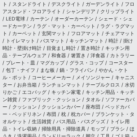
ト / スタンドライト / デスクライト / ガーデンライト / フロ
アスタンド・フロアライト / シャンデリア / クリップライト
/ LED電球 / カーテン / オーダーカーテン / シェード・シェ
ードカーテン / ラグ・マット・カーペット / ラグ・ラグマッ
ト / カーペット / 玄関マット / フロアマット / チェアマット
/ トイレマット / バスマット / キッチンマット / 時計 / 掛け
時計・壁掛け時計 / 目覚まし時計 / 置き時計 / キッチン用
品・テーブルウェア / 和食器 / 箸置き / 洋食器 / カトラリー
/ プレート・皿 / マグカップ / グラス・コップ / コースター
/ 包丁・ナイフ / まな板 / 鍋・フライパン / やかん・ケト
ル・ポット / コーヒーメーカー / メイソンジャー / キャニス
ター / お弁当箱 / ランチョンマット / テーブルクロス / 水切
りかご / エコバッグ / キッチン家電 / キッチン用品・キッチ
ン雑貨 / ファブリック・クッション / タオル / ソファーカバ
ー / クッション / クッションカバー / 座布団 / ベッドカバ
ー・ベッドリネン / 布団 / 枕 / 枕カバー / ブランケット・タ
オルケット / 生活雑貨 / バス用品・バスグッズ / トイレ用
品・トイレ収納 / 掃除用具・掃除道具 / モップ / ブラシ / ほ
うき / 洗濯用品 / ランドリーラック / 脚立 / 工具 / ゴミ箱・