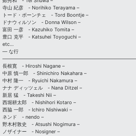
鄭秀和 - Tei Shuwa –
寺山 紀彦 - Norihiko Terayama –
トード・ボーンチェ - Tord Boontje –
ドナウィルソン - Donna Wilson –
富田 一彦 - Kazuhiko Tomita –
豊口 克平 - Katsuhei Toyoguchi –
etc…
— な行
———————————————————————————
長根寛 - Hiroshi Nagane –
中原 慎一郎 - Shinichiro Nakahara –
中村 隆一 - Ryuichi Nakamura –
ナナ ディッツェル - Nana Ditzel –
新居 猛 - Takeshi Nii –
西堀耕太郎 - Nishihori Kotaro –
西脇 一郎 - Ichiro Nishiwaki –
ネンド - nendo –
野木村敦史 - Atsushi Nogimura –
ノザイナー - Nosigner –