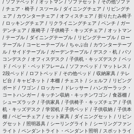
/ ソファベッド / オットマン / ソファセット / その他ソファ
/ チェア・椅子 / スツール / ダイニングチェア / リビングチ
ェア / カウンターチェア / オフィスチェア / 折りたたみ椅子
/ ロッキングチェア / リクライニングチェア / ベンチ / ガー
デンチェア / 座椅子 / 子供椅子・キッズチェア / オットマン
/ テーブル / ダイニングテーブル / リビングテーブル / ロー
テーブル / コーヒーテーブル / ちゃぶ台 / カウンターテーブ
ル / サイドテーブル / ガーデンテーブル / デスク・机 / パソ
コンデスク / オフィスデスク / 子供机・キッズデスク / ベッ
ド / ベッド・ベッドフレーム / ソファベッド / マットレス /
2段ベッド / ロフトベッド / その他ベッド / 収納家具 / テレ
ビ台 / キャビネット / 本棚 / チェスト / シェルフ / リビング
ボード / ワゴン / ロッカー / ドレッサー / ハンガーラック・
コートハンガー / キッチン収納・キッチンワゴン / 食器棚 /
シューズラック / 子供家具 / 子供椅子・キッズチェア / 子供
机・キッズデスク / 学習机 / 子供ベッド / 子供収納 / 子供本
棚 / ベビーチェア / セット家具 / ダイニングセット / リビン
グセット / 照明器具 / シーリングライト / シーリングファン
ライト / ペンダントライト・ペンダント照明 / スポットライ