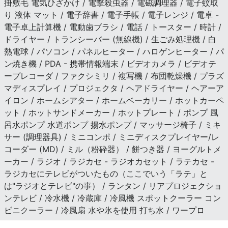
掛敷毛 電気ひざかけ / 電撃殺虫器 / 電磁調理器 / 電子蚊取
り 液体 マット / 電子辞書 / 電子手帳 / 電子レンジ / 電卓 -
電子卓上計算機 / 電動歯ブラシ / 電話 / トースター / 時計 /
ドライヤー / トランシーバー (無線機) / 生ごみ処理機 / 白
熱電球 / パソコン / パネルヒーター / ハロゲンヒーター / パ
ン焼き機 / PDA - 携帯情報端末 / ビデオカメラ / ビデオテ
ープレコーダ / ファクシミリ / 複写機 / 布団乾燥機 / プラズ
マディスプレイ / プロジェクタ / ヘアドライヤー / ヘアーア
イロン / ホームシアター / ホームベーカリー / ホットカーペ
ット / ホットサンドメーカー / ホットプレート / ポンプ 風
呂水ポンプ 水道ポンプ 揚水ポンプ / マッサージ椅子 / ミキ
サー (調理器具) / ミニコンポ / ミニディスクプレイヤー/レ
コーダー (MD) / ミル（粉砕器） / 餅つき器 / ヨーグルトメ
ーカー / ラジオ / ラジカセ - ラジオカセット / ラテカセ -
ラジカセにテレビがついたもの（ここでいう「ラテ」と
は"ラジオとテレビ"の事） / ランタン / リアプロジェクショ
ンテレビ / 冷水機 / 冷蔵庫 / 冷風機 スポットクーラー コン
ビニクーラー / 冷風扇 水や氷を使用 打ち水 / ワープロ