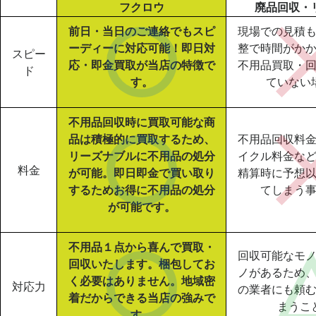
フクロウ
廃品回収・
前日・当日のご連絡でもスピ
現場での見積
ーディーに対応可能！即日対
整で時間がか
スピー
応・即金買取が当店の特徴で
不用品買取・
ド
す。
ていない
不用品回収時に買取可能な商
品は積極的に買取するため、
不用品回収料
リーズナブルに不用品の処分
イクル料金な
料金
が可能。即日即金で買い取り
精算時に予想
するためお得に不用品の処分
てしまう
が可能です。
不用品１点から喜んで買取・
回収可能なモ
回収いたします。梱包してお
ノがあるため
く必要はありません。地域密
対応力
の業者にも頼
着だからできる当店の強みで
まうこ
す。