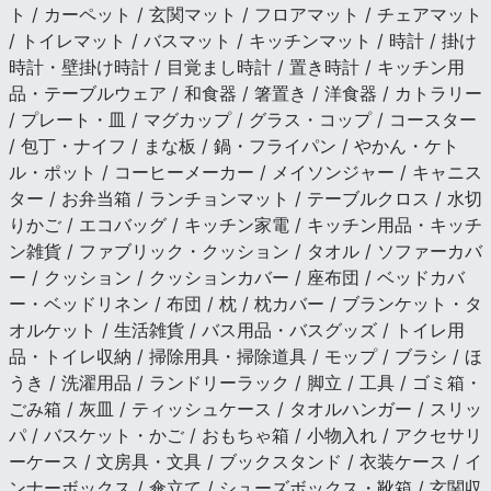
ト / カーペット / 玄関マット / フロアマット / チェアマット
/ トイレマット / バスマット / キッチンマット / 時計 / 掛け
時計・壁掛け時計 / 目覚まし時計 / 置き時計 / キッチン用
品・テーブルウェア / 和食器 / 箸置き / 洋食器 / カトラリー
/ プレート・皿 / マグカップ / グラス・コップ / コースター
/ 包丁・ナイフ / まな板 / 鍋・フライパン / やかん・ケト
ル・ポット / コーヒーメーカー / メイソンジャー / キャニス
ター / お弁当箱 / ランチョンマット / テーブルクロス / 水切
りかご / エコバッグ / キッチン家電 / キッチン用品・キッチ
ン雑貨 / ファブリック・クッション / タオル / ソファーカバ
ー / クッション / クッションカバー / 座布団 / ベッドカバ
ー・ベッドリネン / 布団 / 枕 / 枕カバー / ブランケット・タ
オルケット / 生活雑貨 / バス用品・バスグッズ / トイレ用
品・トイレ収納 / 掃除用具・掃除道具 / モップ / ブラシ / ほ
うき / 洗濯用品 / ランドリーラック / 脚立 / 工具 / ゴミ箱・
ごみ箱 / 灰皿 / ティッシュケース / タオルハンガー / スリッ
パ / バスケット・かご / おもちゃ箱 / 小物入れ / アクセサリ
ーケース / 文房具・文具 / ブックスタンド / 衣装ケース / イ
ンナーボックス / 傘立て / シューズボックス・靴箱 / 玄関収