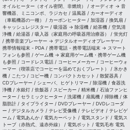
オイルヒーター（オイル密閉、非燃焼） / オーディオ → 音
響機器、ミニコンポ、ラジカセ / 温風器 / カーオーディオ
（車載機器の一種） / カーボンヒーター / 加湿器 / 換気扇 /
キャッシュレジスター / 吸湿器 → 除湿機 / 給茶機 / 空気清
浄機 / 給湯器 / 吸入器（家庭用の呼吸器用治療器） / 蛍光灯
/ 携帯音楽プレーヤー → デジタルオーディオプレーヤー /
携帯情報端末 - PDA / 携帯電話 - 携帯電話端末 → スマート
フォンも参照 / ゲーム機 → 家庭用ゲーム機・携帯ゲーム機
も参照 / コードレス電話 / コーヒーメーカー / コーヒーウォ
ーマー（喫茶店でコーヒーを温めておくプレート） / 氷かき
機 / こたつ / コピー機 / コンパクトカセット / 散髪器具 /
CDプレーヤー / シェーバ、ヒゲトリマー / 除湿機 / 食器洗
浄機 / 水銀灯 / 炊飯器 / スピーカー / 精米機 / 石油ファンヒ
ーター / セラミックヒーター / 洗濯機 / 扇風機 / 掃除機 / 体
脂肪計 / タイプライター / DVDプレーヤー / DVDレコーダ
ー / デジタルカメラ / テレビ受像機 / テレビデオ / テレビゲ
ーム / 電気あんか / 電気カーペット / 電気スタンド / 電気ス
トーブ（赤熱式、遠赤外線） / 電気ポット / 電気毛布 電気