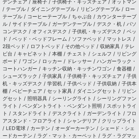
デンチェア / 座椅子 / 子供椅子・キッズチェア / オットマン
/ テーブル / ダイニングテーブル / リビングテーブル / ロー
テーブル / コーヒーテーブル / ちゃぶ台 / カウンターテーブ
ル / サイドテーブル / ガーデンテーブル / デスク・机 / パソ
コンデスク / オフィスデスク / 子供机・キッズデスク / ベッ
ド / ベッド・ベッドフレーム / ソファベッド / マットレス /
2段ベッド / ロフトベッド / その他ベッド / 収納家具 / テレ
ビ台 / キャビネット / 本棚 / チェスト / シェルフ / リビング
ボード / ワゴン / ロッカー / ドレッサー / ハンガーラック・
コートハンガー / キッチン収納・キッチンワゴン / 食器棚 /
シューズラック / 子供家具 / 子供椅子・キッズチェア / 子供
机・キッズデスク / 学習机 / 子供ベッド / 子供収納 / 子供本
棚 / ベビーチェア / セット家具 / ダイニングセット / リビン
グセット / 照明器具 / シーリングライト / シーリングファン
ライト / ペンダントライト・ペンダント照明 / スポットライ
ト / スタンドライト / デスクライト / ガーデンライト / フロ
アスタンド・フロアライト / シャンデリア / クリップライト
/ LED電球 / カーテン / オーダーカーテン / シェード・シェ
ードカーテン / ラグ・マット・カーペット / ラグ・ラグマッ