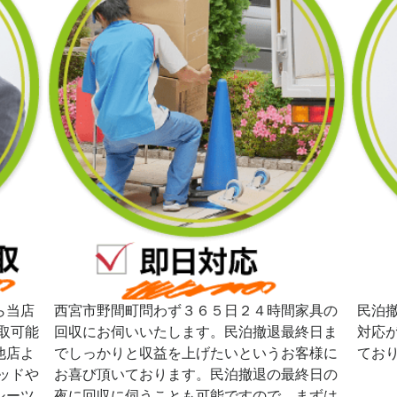
ら当店
西宮市野間町問わず３６５日２４時間家具の
民泊
取可能
回収にお伺いいたします。民泊撤退最終日ま
対応
他店よ
でしっかりと収益を上げたいというお客様に
てお
ッドや
お喜び頂いております。民泊撤退の最終日の
シーツ
夜に回収に伺うことも可能ですので、まずは