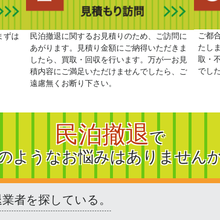
ご都
まずは
民泊撤退に関するお見積りのため、ご訪問に
たし
あがります。見積り金額にご納得いただきま
取・
したら、買取・回収を行います。万が一お見
でし
積内容にご満足いただけませんでしたら、ご
遠慮無くお断り下さい。
民泊撤退
で
のようなお悩みはありません
退業者を探している。