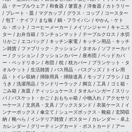
品・テーブルウェア / 和食器 / 箸置き / 洋食器 / カトラリー
/ プレート・皿 / マグカップ / グラス・コップ / コースター
/ 包丁・ナイフ / まな板 / 鍋・フライパン / やかん・ケト
ル・ポット / コーヒーメーカー / メイソンジャー / キャニス
ター / お弁当箱 / ランチョンマット / テーブルクロス / 水切
りかご / エコバッグ / キッチン家電 / キッチン用品・キッチ
ン雑貨 / ファブリック・クッション / タオル / ソファーカバ
ー / クッション / クッションカバー / 座布団 / ベッドカバ
ー・ベッドリネン / 布団 / 枕 / 枕カバー / ブランケット・タ
オルケット / 生活雑貨 / バス用品・バスグッズ / トイレ用
品・トイレ収納 / 掃除用具・掃除道具 / モップ / ブラシ / ほ
うき / 洗濯用品 / ランドリーラック / 脚立 / 工具 / ゴミ箱・
ごみ箱 / 灰皿 / ティッシュケース / タオルハンガー / スリッ
パ / バスケット・かご / おもちゃ箱 / 小物入れ / アクセサリ
ーケース / 文房具・文具 / ブックスタンド / 衣装ケース / イ
ンナーボックス / 傘立て / シューズボックス・靴箱 / 玄関収
納 / 靴べら / インテリア雑貨 / ポスター / カレンダー・卓上
カレンダー / グリーティングカード・ポストカード / アー