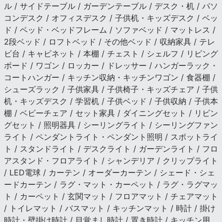
ル / サイドテーブル / ガーデンテーブル / デスク・机 / パソ
コンデスク / オフィスデスク / 子供机・キッズデスク / ベッ
ド / ベッド・ベッドフレーム / ソファベッド / マットレス /
2段ベッド / ロフトベッド / その他ベッド / 収納家具 / テレ
ビ台 / キャビネット / 本棚 / チェスト / シェルフ / リビング
ボード / ワゴン / ロッカー / ドレッサー / ハンガーラック・
コートハンガー / キッチン収納・キッチンワゴン / 食器棚 /
シューズラック / 子供家具 / 子供椅子・キッズチェア / 子供
机・キッズデスク / 学習机 / 子供ベッド / 子供収納 / 子供本
棚 / ベビーチェア / セット家具 / ダイニングセット / リビン
グセット / 照明器具 / シーリングライト / シーリングファン
ライト / ペンダントライト・ペンダント照明 / スポットライ
ト / スタンドライト / デスクライト / ガーデンライト / フロ
アスタンド・フロアライト / シャンデリア / クリップライト
/ LED電球 / カーテン / オーダーカーテン / シェード・シェ
ードカーテン / ラグ・マット・カーペット / ラグ・ラグマッ
ト / カーペット / 玄関マット / フロアマット / チェアマット
/ トイレマット / バスマット / キッチンマット / 時計 / 掛け
時計・壁掛け時計 / 目覚まし時計 / 置き時計 / キッチン用