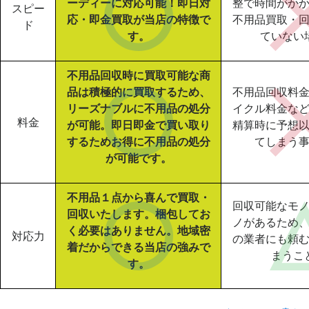
ーディーに対応可能！即日対
整で時間がか
スピー
応・即金買取が当店の特徴で
不用品買取・
ド
す。
ていない
不用品回収時に買取可能な商
品は積極的に買取するため、
不用品回収料
リーズナブルに不用品の処分
イクル料金な
料金
が可能。即日即金で買い取り
精算時に予想
するためお得に不用品の処分
てしまう
が可能です。
不用品１点から喜んで買取・
回収可能なモ
回収いたします。梱包してお
ノがあるため
く必要はありません。地域密
対応力
の業者にも頼
着だからできる当店の強みで
まうこ
す。