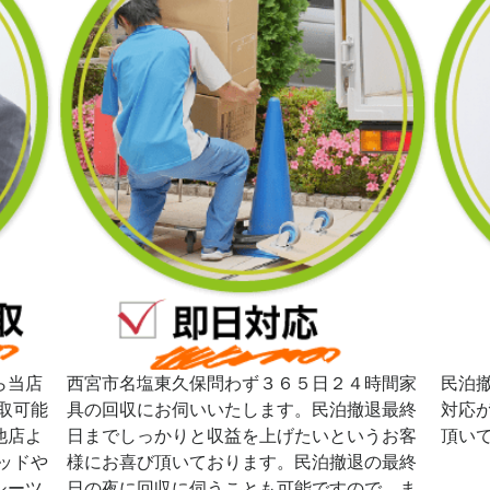
ら当店
西宮市名塩東久保問わず３６５日２４時間家
民泊
取可能
具の回収にお伺いいたします。民泊撤退最終
対応
他店よ
日までしっかりと収益を上げたいというお客
頂い
ッドや
様にお喜び頂いております。民泊撤退の最終
シーツ
日の夜に回収に伺うことも可能ですので、ま