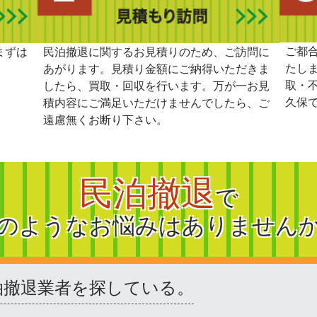
ご都
まずは
民泊撤退に関するお見積りのため、ご訪問に
たし
あがります。見積り金額にご納得いただきま
取・
したら、買取・回収を行います。万が一お見
久保
積内容にご満足いただけませんでしたら、ご
遠慮無くお断り下さい。
民泊撤退
で
のようなお悩みはありません
泊撤退業者を探している。